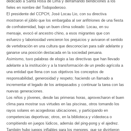
dedicado a Santa Rosa de Lima y derramando bendiciones a los
fieles en nombre del Todopoderoso.
El presidente del CCPCH, José Locau Lio, con su directiva
mostraron el júbilo que los embargaba al ser anfitriones de una fiesta
de confraternidad, bajo un buen clima soleado: Locau, en su
mensaje, evocó el ancestro chino, a esos migrantes que con
esfuerzo y laboriosidad vencieron los prejuicios y avivaron el sentido
de vertebración en una cultura que desconocían para salir adelante y
ganarse una posición destacada en la sociedad peruana.
Asimismo, tuvo palabras de elogio a las directivas que han llevado
adelante a la institución y a la transformación de un predio agrícola a
una entidad que llena con sus objetivos los conceptos de
responsabilidad, generosidad y respeto; haciendo un llamado a
incrementar el legado de los antepasados y continuar la tarea con las
nuevas generaciones.
Los niños y jóvenes, desde las primeras horas, aprovecharon el buen
clima para mostrar sus virtudes en las piscinas, otros tomando los
rayos solares en acogedoras ubicaciones, y participando en
competencias deportivas; otros, en la biblioteca y vídeoteca o
compitiendo en juegos lúdicos, además del ping-pong y el ajedrez.
También hubo juegos inflables para los menores, que se divirtieron