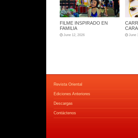
FILME INSPIRADO EN
CARR
FAMILIA
CARA
June 12, 2026
June 
Revista Oriental
Ediciones Anteriores
Descargas
Contáctenos