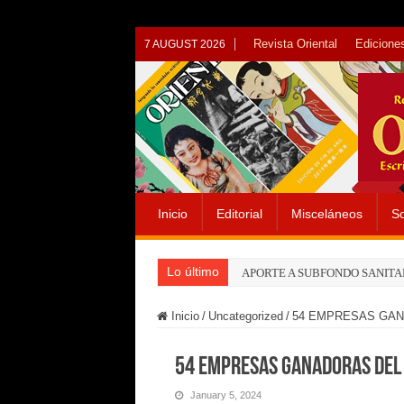
Revista Oriental
Ediciones
7 AUGUST 2026
Inicio
Editorial
Misceláneos
So
Lo último
APORTE A SUBFONDO SANITA
Inicio
/
Uncategorized
/
54 EMPRESAS GAN
54 EMPRESAS GANADORAS DEL
January 5, 2024