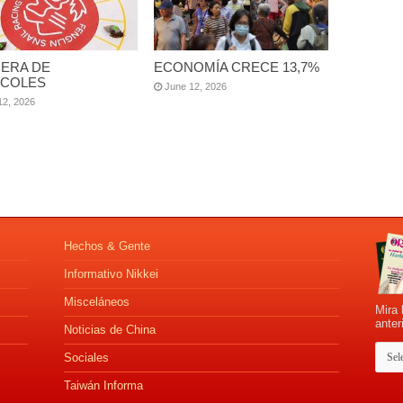
ERA DE
ECONOMÍA CRECE 13,7%
COLES
June 12, 2026
12, 2026
Hechos & Gente
Informativo Nikkei
Misceláneos
Mira 
anter
Noticias de China
Sociales
Taiwán Informa