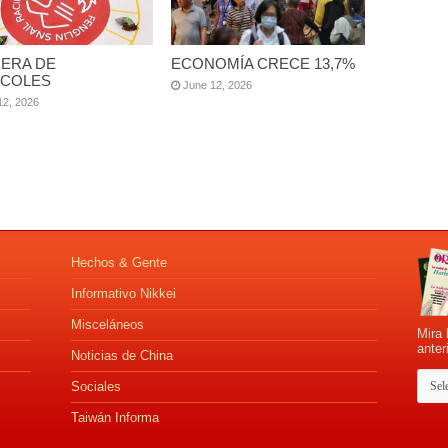
ERA DE
ECONOMÍA CRECE 13,7%
COLES
June 12, 2026
12, 2026
Hechos & Gente
Informativo Nikkei
Misceláneos
Mira 
anter
Noticias de China
Sociales
Taiwán Informa