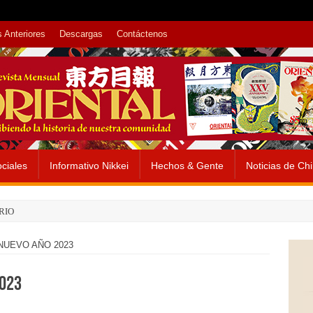
 Anteriores
Descargas
Contáctenos
ciales
Informativo Nikkei
Hechos & Gente
Noticias de Ch
RIO
NUEVO AÑO 2023
2023