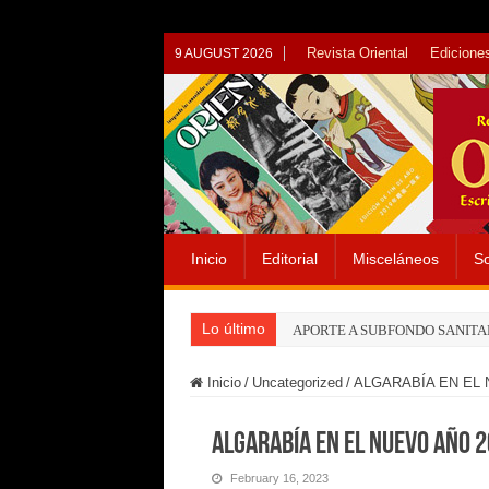
Revista Oriental
Ediciones
9 AUGUST 2026
Inicio
Editorial
Misceláneos
So
Lo último
APORTE A SUBFONDO SANITA
Inicio
/
Uncategorized
/
ALGARABÍA EN EL 
ALGARABÍA EN EL NUEVO AÑO 
February 16, 2023