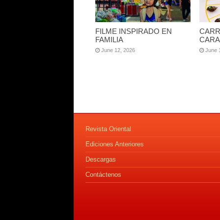
FILME INSPIRADO EN
CARR
FAMILIA
CARA
June 12, 2026
June 
Revista Oriental
Ediciones Anteriores
Descargas
Contáctenos