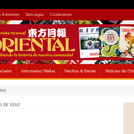
 Anteriores
Descargas
Contáctenos
ciales
Informativo Nikkei
Hechos & Gente
Noticias de Ch
RIO
S DE GOLF