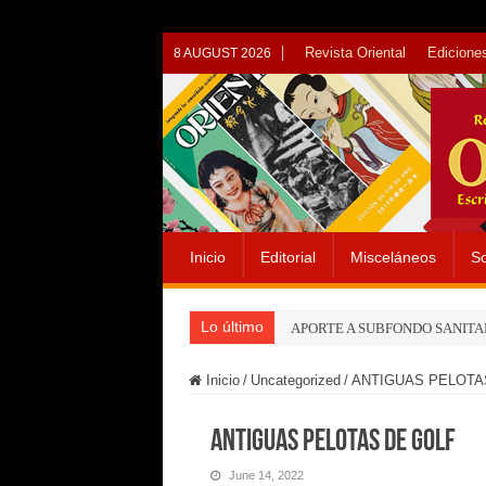
Revista Oriental
Ediciones
8 AUGUST 2026
Inicio
Editorial
Misceláneos
So
Lo último
APORTE A SUBFONDO SANITA
Inicio
/
Uncategorized
/
ANTIGUAS PELOTA
ANTIGUAS PELOTAS DE GOLF
June 14, 2022