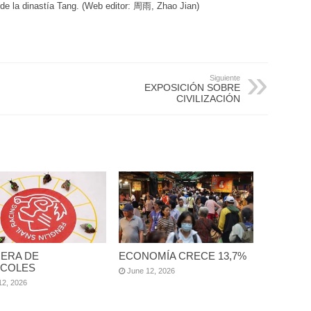
a de la dinastía Tang. (Web editor: 周雨, Zhao Jian)
Siguiente
EXPOSICIÓN SOBRE
CIVILIZACIÓN
ERA DE
ECONOMÍA CRECE 13,7%
COLES
June 12, 2026
12, 2026