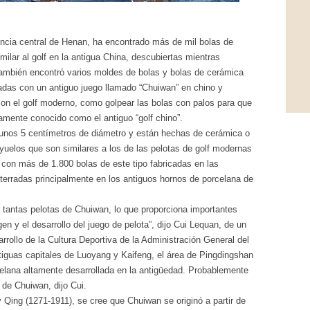
incia central de Henan, ha encontrado más de mil bolas de
milar al golf en la antigua China, descubiertas mientras
también encontró varios moldes de bolas y bolas de cerámica
adas con un antiguo juego llamado “Chuiwan” en chino y
on el golf moderno, como golpear las bolas con palos para que
iamente conocido como el antiguo “golf chino”.
n unos 5 centímetros de diámetro y están hechas de cerámica o
uelos que son similares a los de las pelotas de golf modernas
 con más de 1.800 bolas de este tipo fabricadas en las
erradas principalmente en los antiguos hornos de porcelana de
 tantas pelotas de Chuiwan, lo que proporciona importantes
gen y el desarrollo del juego de pelota”, dijo Cui Lequan, de un
arrollo de la Cultura Deportiva de la Administración General del
tiguas capitales de Luoyang y Kaifeng, el área de Pingdingshan
celana altamente desarrollada en la antigüedad. Probablemente
 de Chuiwan, dijo Cui.
Qing (1271-1911), se cree que Chuiwan se originó a partir de