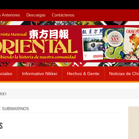
 Anteriores
Descargas
Contáctenos
ciales
Informativo Nikkei
Hechos & Gente
Noticias de Ch
RIO
E SUBMARINOS
S