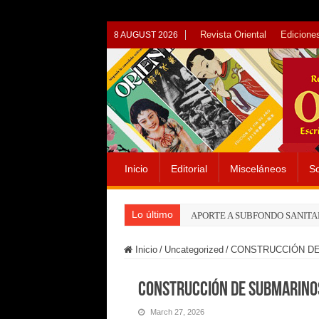
Revista Oriental
Ediciones
8 AUGUST 2026
Inicio
Editorial
Misceláneos
So
Lo último
APORTE A SUBFONDO SANITA
Inicio
/
Uncategorized
/
CONSTRUCCIÓN D
CONSTRUCCIÓN DE SUBMARINO
March 27, 2026