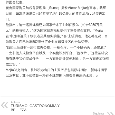
得国会批准。
秘鲁国家海关与税务管理局（Sunat）局长Víctor Mejía也宣布，截至
目前，钱凯超级港口已经实现了约4.19亿美元的货物流动，涵盖进出
口。
他指出，这一运营规模还为国家带来了1.44亿索尔（约合3930万美
元）的税收收入，“这为国家创造福祉提供了重要资金支持。”Mejía
在“中远海运关于钱凯港及其服务的推介会”上强调道。他还补充说，目
前海关方面已批准502家外贸企业在超级港区内合法运营。
“我们已经设有一座行政办公楼、一座仓库、一个小艇码头，还建成了
一套非侵入式检查平台以及一个实物识别平台。”他表示，“这些基础设
施有助于我们完成任务——一方面推动外贸便利化，另一方面也加强有
效监管。”
Mejía补充指出，从钱凯港出口的主要产品包括原棕榈油、新鲜棕榈果
以及蓝莓，其中蓝莓是一种在全球范围内消费量极高的水果。o.
Anterior
TURISMO, GASTRONOMÍA Y
BELLEZA
Siguiente