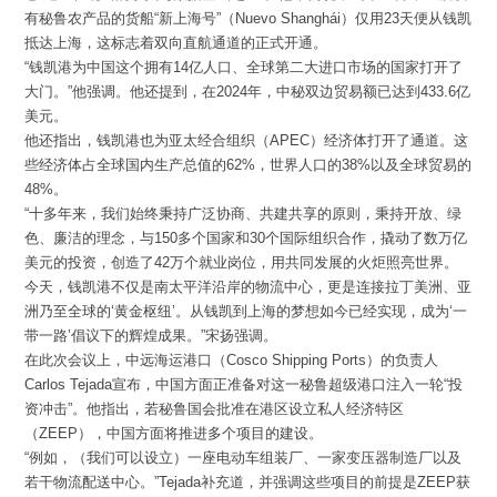
有秘鲁农产品的货船“新上海号”（Nuevo Shanghái）仅用23天便从钱凯
抵达上海，这标志着双向直航通道的正式开通。
“钱凯港为中国这个拥有14亿人口、全球第二大进口市场的国家打开了
大门。”他强调。他还提到，在2024年，中秘双边贸易额已达到433.6亿
美元。
他还指出，钱凯港也为亚太经合组织（APEC）经济体打开了通道。这
些经济体占全球国内生产总值的62%，世界人口的38%以及全球贸易的
48%。
“十多年来，我们始终秉持广泛协商、共建共享的原则，秉持开放、绿
色、廉洁的理念，与150多个国家和30个国际组织合作，撬动了数万亿
美元的投资，创造了42万个就业岗位，用共同发展的火炬照亮世界。
今天，钱凯港不仅是南太平洋沿岸的物流中心，更是连接拉丁美洲、亚
洲乃至全球的‘黄金枢纽’。从钱凯到上海的梦想如今已经实现，成为‘一
带一路’倡议下的辉煌成果。”宋扬强调。
在此次会议上，中远海运港口（Cosco Shipping Ports）的负责人
Carlos Tejada宣布，中国方面正准备对这一秘鲁超级港口注入一轮“投
资冲击”。他指出，若秘鲁国会批准在港区设立私人经济特区
（ZEEP），中国方面将推进多个项目的建设。
“例如，（我们可以设立）一座电动车组装厂、一家变压器制造厂以及
若干物流配送中心。”Tejada补充道，并强调这些项目的前提是ZEEP获