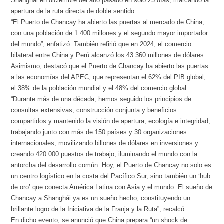
Shanghái en diciembre del año pasado en solo 23 días, marcando la
apertura de la ruta directa de doble sentido.
“El Puerto de Chancay ha abierto las puertas al mercado de China,
con una población de 1 400 millones y el segundo mayor importador
del mundo”, enfatizó. También refirió que en 2024, el comercio
bilateral entre China y Perú alcanzó los 43 360 millones de dólares.
Asimismo, destacó que el Puerto de Chancay ha abierto las puertas
a las economías del APEC, que representan el 62% del PIB global,
el 38% de la población mundial y el 48% del comercio global.
“Durante más de una década, hemos seguido los principios de
consultas extensivas, construcción conjunta y beneficios
compartidos y mantenido la visión de apertura, ecología e integridad,
trabajando junto con más de 150 países y 30 organizaciones
internacionales, movilizando billones de dólares en inversiones y
creando 420 000 puestos de trabajo, iluminando el mundo con la
antorcha del desarrollo común. Hoy, el Puerto de Chancay no solo es
un centro logístico en la costa del Pacífico Sur, sino también un ‘hub
de oro’ que conecta América Latina con Asia y el mundo. El sueño de
Chancay a Shanghái ya es un sueño hecho, constituyendo un
brillante logro de la Iniciativa de la Franja y la Ruta”, recalcó.
En dicho evento, se anunció que China prepara “un shock de