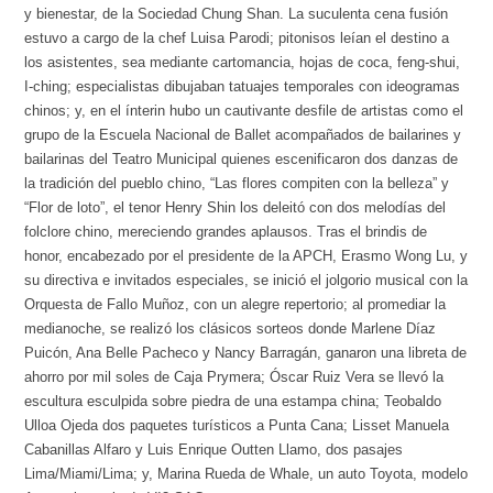
y bienestar, de la Sociedad Chung Shan. La suculenta cena fusión
estuvo a cargo de la chef Luisa Parodi; pitonisos leían el destino a
los asistentes, sea mediante cartomancia, hojas de coca, feng-shui,
I-ching; especialistas dibujaban tatuajes temporales con ideogramas
chinos; y, en el ínterin hubo un cautivante desfile de artistas como el
grupo de la Escuela Nacional de Ballet acompañados de bailarines y
bailarinas del Teatro Municipal quienes escenificaron dos danzas de
la tradición del pueblo chino, “Las flores compiten con la belleza” y
“Flor de loto”, el tenor Henry Shin los deleitó con dos melodías del
folclore chino, mereciendo grandes aplausos. Tras el brindis de
honor, encabezado por el presidente de la APCH, Erasmo Wong Lu, y
su directiva e invitados especiales, se inició el jolgorio musical con la
Orquesta de Fallo Muñoz, con un alegre repertorio; al promediar la
medianoche, se realizó los clásicos sorteos donde Marlene Díaz
Puicón, Ana Belle Pacheco y Nancy Barragán, ganaron una libreta de
ahorro por mil soles de Caja Prymera; Óscar Ruiz Vera se llevó la
escultura esculpida sobre piedra de una estampa china; Teobaldo
Ulloa Ojeda dos paquetes turísticos a Punta Cana; Lisset Manuela
Cabanillas Alfaro y Luis Enrique Outten Llamo, dos pasajes
Lima/Miami/Lima; y, Marina Rueda de Whale, un auto Toyota, modelo