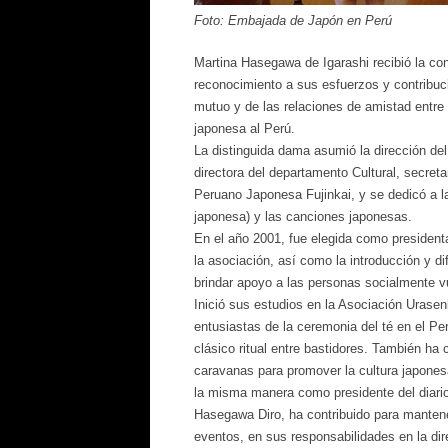
Foto: Embajada de Japón en Perú
Martina Hasegawa de Igarashi recibió la co
reconocimiento a sus esfuerzos y contribuci
mutuo y de las relaciones de amistad entre 
japonesa al Perú.
La distinguida dama asumió la dirección d
directora del departamento Cultural, secret
Peruano Japonesa Fujinkai, y se dedicó a la
japonesa) y las canciones japonesas.
En el año 2001, fue elegida como presidenta
la asociación, así como la introducción y di
brindar apoyo a las personas socialmente v
Inició sus estudios en la Asociación Urase
entusiastas de la ceremonia del té en el Pe
clásico ritual entre bastidores. También ha 
caravanas para promover la cultura japonesa
la misma manera como presidente del diario
Hasegawa Diro, ha contribuido para mantener
eventos, en sus responsabilidades en la di