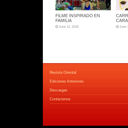
FILME INSPIRADO EN
CARR
FAMILIA
CARA
June 12, 2026
June 
Revista Oriental
Ediciones Anteriores
Descargas
Contáctenos