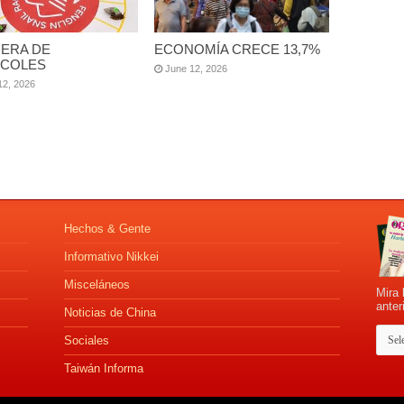
ERA DE
ECONOMÍA CRECE 13,7%
COLES
June 12, 2026
12, 2026
Hechos & Gente
Informativo Nikkei
Misceláneos
Mira 
anter
Noticias de China
Sociales
Taiwán Informa