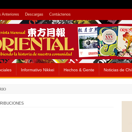
 Anteriores
Descargas
Contáctenos
ciales
Informativo Nikkei
Hechos & Gente
Noticias de Ch
RIO
TRIBUCIONES