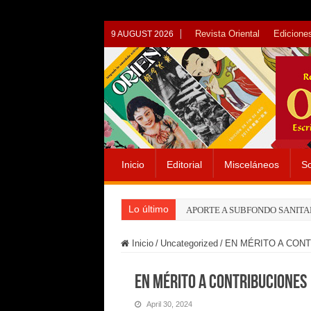
Revista Oriental
Ediciones
9 AUGUST 2026
Inicio
Editorial
Misceláneos
So
Lo último
APORTE A SUBFONDO SANITA
Inicio
/
Uncategorized
/
EN MÉRITO A CON
EN MÉRITO A CONTRIBUCIONES
April 30, 2024