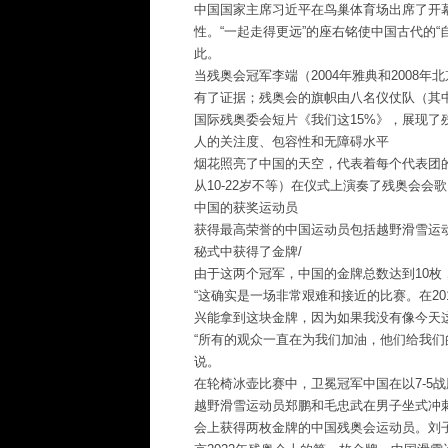
中国国家主席习近平在鸟巢体育场出席了开
性。“一起走得更远”的座右铭使中国古代的
此。
当残奥会冠军李端（2004年雅典和2008
有了证据；残奥会的旗帜由八名仪仗队（其
国际残奥委会短片《我们这15%》，展现了
人的关注度、包容性和无障碍水平
烟花照亮了中国的天空，代表着每个代表团
从10-22岁不等）在仪式上演奏了残奥会会歌
中国的获奖运动员
获得最高荣誉的中国运动员包括越野滑雪运
秘式中获得了金牌/
由于这两个冠军，中国的金牌总数达到10枚
“这确实是一场非常艰难和接近的比赛。在20
兴能拿到这块金牌，因为如果我没有像今天
“所有的观众一直在为我们加油，他们给我们
说。
在轮椅冰壶比赛中，卫冕冠军中国在以7-5战
越野滑雪运动员郑鹏和毛忠武在男子坐式冲
会上获得两枚金牌的中国残奥会运动员。刘