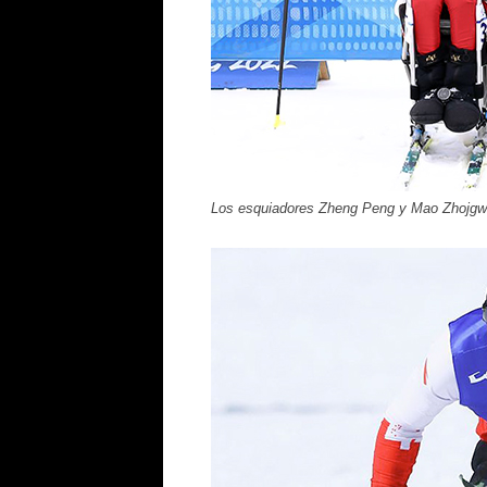
Los esquiadores Zheng Peng y Mao Zhojgwu,