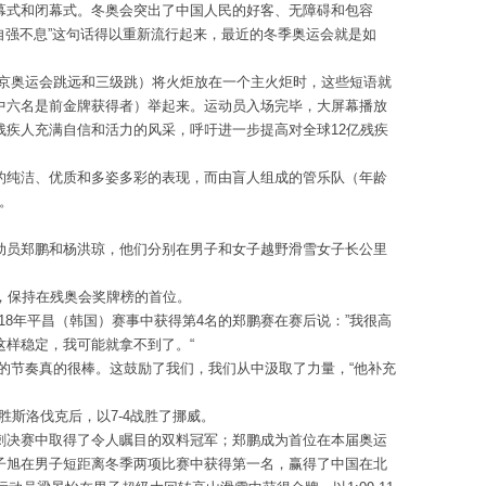
幕式和闭幕式。冬奥会突出了中国人民的好客、无障碍和包容
“自强不息”这句话得以重新流行起来，最近的冬季奥运会就是如
年北京奥运会跳远和三级跳）将火炬放在一个主火炬时，这些短语就
中六名是前金牌获得者）举起来。运动员入场完毕，大屏幕播放
残疾人充满自信和活力的风采，呼吁进一步提高对全球12亿残疾
的纯洁、优质和多姿多彩的表现，而由盲人组成的管乐队（年龄
。
动员郑鹏和杨洪琼，他们分别在男子和女子越野滑雪女子长公里
，保持在残奥会奖牌榜的首位。
18年平昌（韩国）赛事中获得第4名的郑鹏赛在赛后说：”我很高
这样稳定，我可能就拿不到了。“
的节奏真的很棒。这鼓励了我们，我们从中汲取了力量，“他补充
胜斯洛伐克后，以7-4战胜了挪威。
刺决赛中取得了令人瞩目的双料冠军；郑鹏成为首位在本届奥运
子旭在男子短距离冬季两项比赛中获得第一名，赢得了中国在北