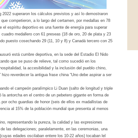
g 2022 superaron los cálculos previstos y así lo demostraron
 que competieron, a lo largo del certamen, por medallas en 78
el espíritu deportivo es una fuente de energía para superar
 cuadro medallero con 61 preseas (18 de oro, 20 de plata y 23
ndo puesto cosechando 29 (11, 10 y 8) y Canadá tercero con 25
lausuró está cumbre deportiva, en la sede del Estadio El Nido
tando que se puso de relieve, tal como sucedió en los
ospitalidad, la accesibilidad y la inclusión del pueblo chino,
” hizo reverdecer la antigua frase china “Uno debe aspirar a ser
ando el campeón paralímpico Li Duan (salto de longitud y triple
ó la antorcha en el centro de un pebetero gigante en forma de
 por ocho guardias de honor (seis de ellos ex madallistas de
ferencia al 15% de la población mundial que presenta al menos
hino, representando la pureza, la calidad y las expresiones
 de las delegaciones; paralelamente, en las ceremonias, una
(cuyas edades oscilaban entere los 10-22 años) tocaban lel