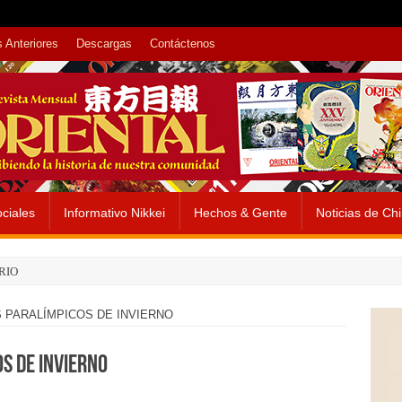
 Anteriores
Descargas
Contáctenos
ciales
Informativo Nikkei
Hechos & Gente
Noticias de Ch
RIO
 PARALÍMPICOS DE INVIERNO
S DE INVIERNO