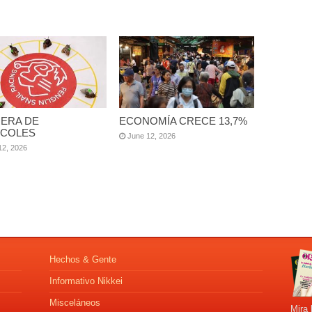
ERA DE
ECONOMÍA CRECE 13,7%
COLES
June 12, 2026
12, 2026
Hechos & Gente
Informativo Nikkei
Misceláneos
Mira 