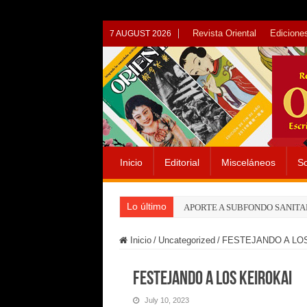
Revista Oriental
Ediciones
7 AUGUST 2026
Inicio
Editorial
Misceláneos
So
Lo último
APORTE A SUBFONDO SANITA
Inicio
/
Uncategorized
/
FESTEJANDO A LO
FESTEJANDO A LOS KEIROKAI
July 10, 2023