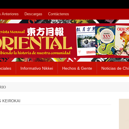
 Anteriores
Descargas
Contáctenos
ciales
Informativo Nikkei
Hechos & Gente
Noticias de Ch
RIO
S KEIROKAI