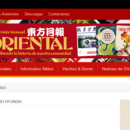
 Anteriores
Descargas
Contáctenos
ciales
Informativo Nikkei
Hechos & Gente
Noticias de Ch
RIO
O HYUNDAI