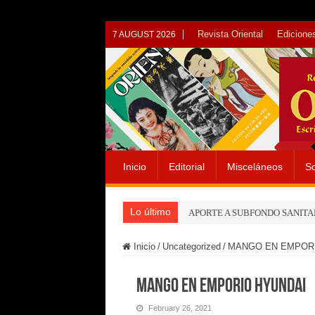
Revista Oriental
Ediciones
7 AUGUST 2026
Inicio
Editorial
Misceláneos
So
Lo último
APORTE A SUBFONDO SANITA
Inicio
/
Uncategorized
/
MANGO EN EMPORI
MANGO EN EMPORIO HYUNDAI
February 26, 2021