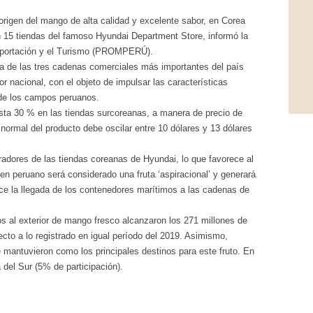
origen del mango de alta calidad y excelente sabor, en Corea
n 15 tiendas del famoso Hyundai Department Store, informó la
xportación y el Turismo (PROMPERÚ).
na de las tres cadenas comerciales más importantes del país
r nacional, con el objeto de impulsar las características
 de los campos peruanos.
asta 30 % en las tiendas surcoreanas, a manera de precio de
 normal del producto debe oscilar entre 10 dólares y 13 dólares
radores de las tiendas coreanas de Hyundai, lo que favorece al
n peruano será considerado una fruta ‘aspiracional’ y generará
e la llegada de los contenedores marítimos a las cadenas de
s al exterior de mango fresco alcanzaron los 271 millones de
cto a lo registrado en igual período del 2019. Asimismo,
antuvieron como los principales destinos para este fruto. En
del Sur (5% de participación).