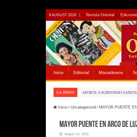
Revista Oriental
Ediciones
9 AUGUST 2026
Inicio
Editorial
Misceláneos
So
Lo último
APORTE A SUBFONDO SANITA
Inicio
/
Uncategorized
/
MAYOR PUENTE EN
MAYOR PUENTE EN ARCO DE LU
August 10, 2022