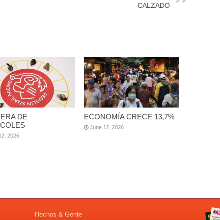
CALZADO
ERA DE
ECONOMÍA CRECE 13,7%
COLES
June 12, 2026
12, 2026
Hechos & Gente