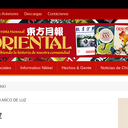
 Anteriores
Descargas
Contáctenos
ciales
Informativo Nikkei
Hechos & Gente
Noticias de Ch
RIO
 ARCO DE LUZ
Z