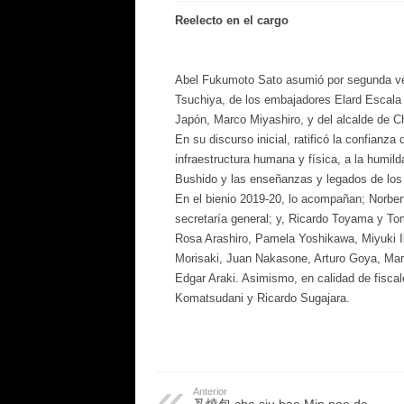
Reelecto en el cargo
Abel Fukumoto Sato asumió por segunda vez
Tsuchiya, de los embajadores Elard Escala 
Japón, Marco Miyashiro, y del alcalde de Ch
En su discurso inicial, ratificó la confianza
infraestructura humana y física, a la humild
Bushido y las enseñanzas y legados de los
En el bienio 2019-20, lo acompañan; Norber
secretaría general; y, Ricardo Toyama y Tom
Rosa Arashiro, Pamela Yoshikawa, Miyuki Ike
Morisaki, Juan Nakasone, Arturo Goya, Ma
Edgar Araki. Asimismo, en calidad de fisca
Komatsudani y Ricardo Sugajara.
Anterior