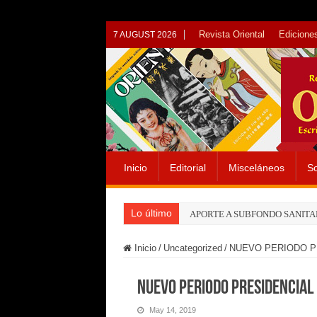
Revista Oriental
Ediciones
7 AUGUST 2026
Inicio
Editorial
Misceláneos
So
Lo último
APORTE A SUBFONDO SANITA
Inicio
/
Uncategorized
/
NUEVO PERIODO P
NUEVO PERIODO PRESIDENCIAL
May 14, 2019