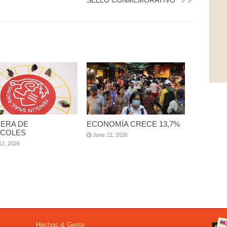
SELLO CONMEMORATIVO
ERA DE
ECONOMÍA CRECE 13,7%
COLES
June 12, 2026
12, 2026
Hechos & Gente