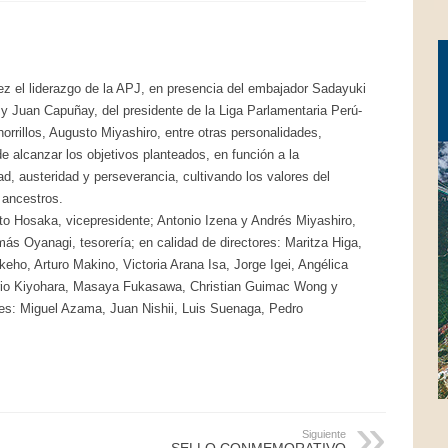
 el liderazgo de la APJ, en presencia del embajador Sadayuki
y Juan Capuñay, del presidente de la Liga Parlamentaria Perú-
orrillos, Augusto Miyashiro, entre otras personalidades,
 de alcanzar los objetivos planteados, en función a la
ad, austeridad y perseverancia, cultivando los valores del
 ancestros.
to Hosaka, vicepresidente; Antonio Izena y Andrés Miyashiro,
ás Oyanagi, tesorería; en calidad de directores: Maritza Higa,
ho, Arturo Makino, Victoria Arana Isa, Jorge Igei, Angélica
rio Kiyohara, Masaya Fukasawa, Christian Guimac Wong y
les: Miguel Azama, Juan Nishii, Luis Suenaga, Pedro
Siguiente