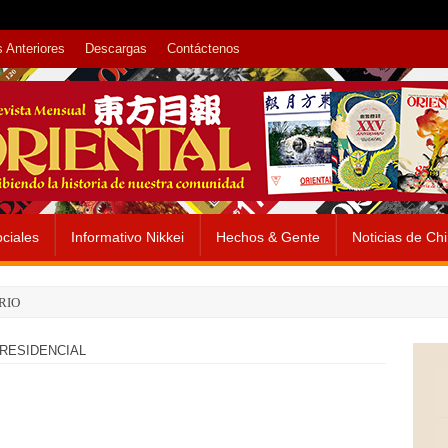
 Anteriores
Descargas
Contáctenos
ciales
Informativo Nikkei
Hechos & Gente
Noticias de Ch
RIO
RESIDENCIAL