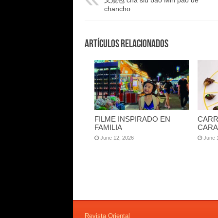
叉燒包 cha siu bao Min pao de
chancho
Artículos Relacionados
FILME INSPIRADO EN
CARR
FAMILIA
CARA
June 12, 2026
June 
Revista Oriental