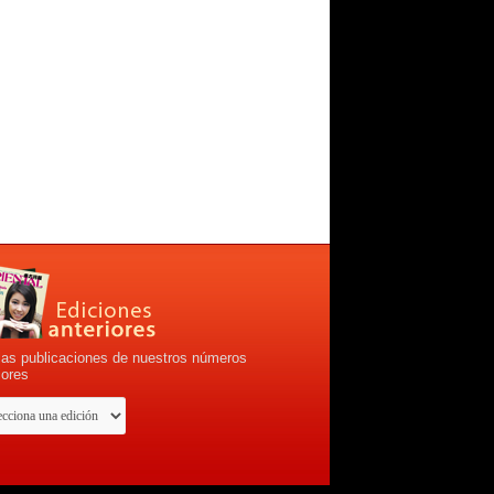
las publicaciones de nuestros números
iores