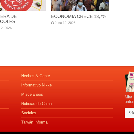
ERA DE
ECONOMÍA CRECE 13,7%
COLES
June 12, 2026
12, 2026
Hechos & Gente
Informativo Nikkei
Misceláneos
Mira 
anter
Noticias de China
Sociales
Taiwán Informa