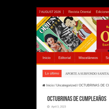
Revista Oriental
Ediciones
7 AUGUST 2026
Inicio
Editorial
Misceláneos
So
Lo último
APORTE A SUBFONDO SANITA
Inicio
/
Uncategorized
/
OCTUBRINAS DE 
OCTUBRINAS DE CUMPLEAÑOS
April 3, 2023