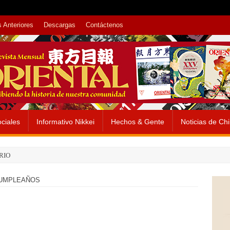
 Anteriores
Descargas
Contáctenos
ciales
Informativo Nikkei
Hechos & Gente
Noticias de Ch
RIO
CUMPLEAÑOS