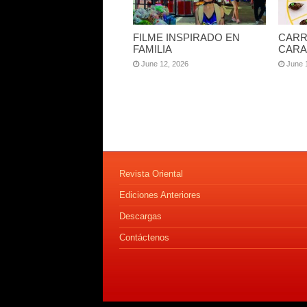
FILME INSPIRADO EN
CARR
FAMILIA
CARA
June 12, 2026
June 
Revista Oriental
Ediciones Anteriores
Descargas
Contáctenos