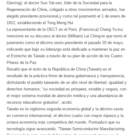
Gémìng); el doctor Sun Yat-sen, líder de la Sociedad para la
Regeneración de China, coligado a otros movimientos armados, fue
elegido presidente provisional,y como tal juramentó el 1 de enero de
1912, estableciendo el Tong Meng Hui
La representante de la OECT en el Perú, (Francisca) Chang Yu-tsz
mencionó en su discurso al doctor (William) Lai Ching-te que tomó el
juramento como el décimo sexto presidente el pasado 20 de mayo,
indicando que bajo su liderazgo está dedicado a mantener la paz en
el Estrecho de Taiwán a través de su plan de acción de los Cuatro
Pilares de la Paz.
Resaltó que el éxito de la República de China (Taiwán) es el
resultado de la práctica firme de buena gobernanza y transparencia,
disfrutando el pueblo taiwanés de un alto nivel de libertad, igualdad y
derechos humanos; “su sociedad es próspera, estable y segura, con
el mejor sistema mundial de atención médica y una abundancia de
recursos educativos gratuitos”, acotó.
Taiwán es la vigésima segunda economía global y la décimo sexta
en comercio internacional, el décimo cuarto con mayor riqueza y la
octava economía más competitiva del mundo. Puntualizó que su
tecnología sigue avanzando, “Taiwan Semiconductor Manufacturing