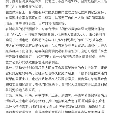
製，推升台灣成為全球第一的地位，市占率達90%。台灣是新興人工智
慧（AI）技術發展的搖籃。
在國際舞台上，台灣擁有邦交國及自由民主理念相近國家的堅定支持，
在國際社會享有高度的民主尊重，其護照可自由出入逾 167 個國家和
地區，其中包括美國、日本與其他國家等。
在與秘魯的雙邊關係上，今年台灣有16個代表團參加亞太經濟合作論
壇（APEC）不同議題的相關會議，代表團人數達356人。張代表同時
強調，台灣也將出席即將於今年 11 月在利馬舉行的APEC領袖年會。
雙方的密切交流有助增強互信，以及有利於在世界貿易組織和亞太經合
組織框架下的合作。秘魯與台灣的貿易額持續增加，企盼可透過「跨太
平洋夥伴關係協定」（CPTPP）進一步加強與秘魯的商業關係，提升
雙方公私部門獲致更多雙邊貿易利基。
此外，張幼慈特別道賀秘魯人民在工會和專業協會的合力推動下，即便
處於錯綜複雜時局，仍擁有韌任持久的經濟發展：「他們都是國家邁向
繁榮的重要支柱。也感謝政治界友人和國會議員、秘魯愛心慈善基金會
和成功集團的建言，在他們的協助下，台灣的人道援助才得以送達到秘
魯弱勢的地方和家庭。」
行政、立法、司法、外交使團、工會、新聞界、學術界和旅居秘魯的台
灣各界人士也出席這項活動，其中包括教廷大使保羅‧羅科蒙席；瓜地
馬拉大使卡洛斯·埃斯科韋多；自由世界研究院的瑪莉露、秘魯駐台北
商辦處前處長古彥、利馬商會前會長布諾和農業生產者協會主席阿瑪