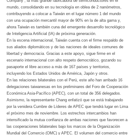
Company”, la más grande fabricadora de semiconductores en el
mundo, consolidando en su tecnología en oblea de 2 nanómetros,
contribuyendo a colocar a Taiwán en el lugar número 1 del mundo
con una ocupación mercantil mayor de 90% en la de alta gama y,
ahora Taiwán es también cuna del emergente desarrollo tecnológico
de Inteligencia Artificial (IA) de próxima generación.
En la escena internacional, Taiwán cuenta con el firme respaldo de
sus aliados diplomáticos y de las naciones de ideales comunes de
libertad y democracia. Gracias a este apoyo, sigue firme en el
escenario internacional con alto respeto democrático, gozando su
pasaporte el libre acceso a más de 167 países y territorios,
incluyendo los Estados Unidos de América, Japón y otros.
En las relaciones bilaterales con el Perú, este año han arribado 16
delegaciones taiwanesas en los preliminares del Foro de Cooperación
Económica Asia-Pacífico (APEC), con un total de 356 delegados.
Asimismo, la representante Chang enfatizó que se está trabajando
por la venidera Cumbre de Líderes de APEC que tendrá lugar en Lima
el próximo mes de noviembre. Los estrechos intercambios han
intensificado la mutua confianza de ambas naciones que favorecen a
las cooperaciones bilaterales bajo los marcos de la Organización
Mundial del Comercio (OMC) y APEC. El volumen del comercio entre