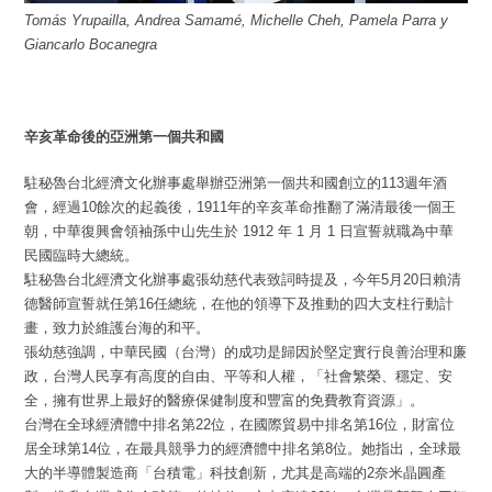
Tomás Yrupailla, Andrea Samamé, Michelle Cheh, Pamela Parra y
Giancarlo Bocanegra
辛亥革命後的亞洲第一個共和國
駐秘魯台北經濟文化辦事處舉辦亞洲第一個共和國創立的113週年酒
會，經過10餘次的起義後，1911年的辛亥革命推翻了滿清最後一個王
朝，中華復興會領袖孫中山先生於 1912 年 1 月 1 日宣誓就職為中華
民國臨時大總統。
駐秘魯台北經濟文化辦事處張幼慈代表致詞時提及，今年5月20日賴清
德醫師宣誓就任第16任總統，在他的領導下及推動的四大支柱行動計
畫，致力於維護台海的和平。
張幼慈強調，中華民國（台灣）的成功是歸因於堅定實行良善治理和廉
政，台灣人民享有高度的自由、平等和人權，「社會繁榮、穩定、安
全，擁有世界上最好的醫療保健制度和豐富的免費教育資源」。
台灣在全球經濟體中排名第22位，在國際貿易中排名第16位，財富位
居全球第14位，在最具競爭力的經濟體中排名第8位。她指出，全球最
大的半導體製造商「台積電」科技創新，尤其是高端的2奈米晶圓產