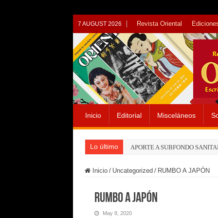
Revista Oriental
Ediciones
7 AUGUST 2026
Inicio
Editorial
Misceláneos
So
Lo último
APORTE A SUBFONDO SANITA
Inicio
/
Uncategorized
/
RUMBO A JAPÓN
RUMBO A JAPÓN
May 8, 2020