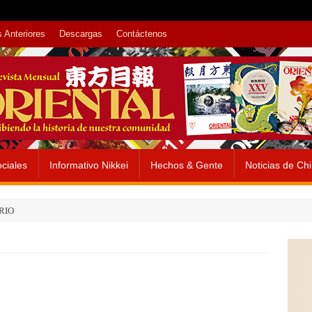
 Anteriores
Descargas
Contáctenos
ciales
Informativo Nikkei
Hechos & Gente
Noticias de Ch
RIO