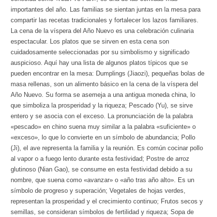
importantes del año. Las familias se sientan juntas en la mesa para
compartir las recetas tradicionales y fortalecer los lazos familiares.
La cena de la víspera del Año Nuevo es una celebración culinaria
espectacular. Los platos que se sirven en esta cena son
cuidadosamente seleccionadas por su simbolismo y significado
auspicioso. Aquí hay una lista de algunos platos típicos que se
pueden encontrar en la mesa: Dumplings (Jiaozi), pequeñas bolas de
masa rellenas, son un alimento básico en la cena de la víspera del
Año Nuevo. Su forma se asemeja a una antigua moneda china, lo
que simboliza la prosperidad y la riqueza; Pescado (Yu), se sirve
entero y se asocia con el exceso. La pronunciación de la palabra
«pescado» en chino suena muy similar a la palabra «suficiente» o
«exceso», lo que lo convierte en un símbolo de abundancia; Pollo
(Ji), el ave representa la familia y la reunión. Es común cocinar pollo
al vapor o a fuego lento durante esta festividad; Postre de arroz
glutinoso (Nian Gao), se consume en esta festividad debido a su
nombre, que suena como «avanzar» o «año tras año alto». Es un
símbolo de progreso y superación; Vegetales de hojas verdes,
representan la prosperidad y el crecimiento continuo; Frutos secos y
semillas, se consideran símbolos de fertilidad y riqueza; Sopa de