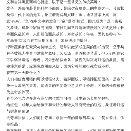
义和吉祥寓意而精心挑选。以下是一些常见的传统菜肴：
饺子，外形像装着馅料的小面袋，是除夕夜餐桌上的主食之一。其形状
类似古代中国的元宝，象征着财富与兴旺；鱼，通常整条上桌，寓
意“有余”。“鱼”在中文中的发音与“余”“足够”相近，因此成为丰足与富裕
的象征。鸡象征家庭与团圆，节日期间常以清蒸或慢炖的方式烹饪；长
寿面象征长寿，人们相信面条越长，寿命越长；年糕，因其名称与“年
年高升”谐音而在节日期间食用，象征进步与提升。
绿叶蔬菜象征繁荣与持续生长，通常以嫩芽或生菜的形式出现；坚果与
种子被视为生育与财富的象征；苦瓜汤，尽管味道苦涩，但人们相信它
可以驱除霉运；春卷，因外形酷似金条，被视为财富与好运的象征。需
要注意的是，应避免食用白米饭，因为它可能象征死亡或不祥。
春节第一天吃什么？
人们相信食用猪肉可以增强体力。猪脚面线，即猪蹄配细面条，是春节
第一天常见的菜肴。这道菜的主要象征意义在于长寿，面条的长度被视
为生命的体现。
春节还包含许多富有意义的仪式与习俗，其中较为典型的包括：
给红包，成年人会给孩子和未婚的年轻人装有现金的红包，象征着好运
与财富的传递；
去寺庙祈福，人们前往寺庙祈求新一年的健康与幸福，并焚香祭拜、供
奉祭品；
舞龙舞狮，街道上会举行色彩斑斓的游行表演，人们相信龙和狮能带来