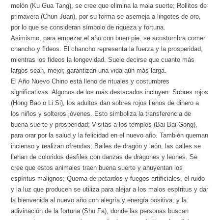
melón (Ku Gua Tang), se cree que elimina la mala suerte; Rollitos de
primavera (Chun Juan), por su forma se asemeja a lingotes de oro,
por lo que se consideran símbolo de riqueza y fortuna.
Asimismo, para empezar el año con buen pie, se acostumbra comer
chancho y fideos. El chancho representa la fuerza y la prosperidad,
mientras los fideos la longevidad. Suele decirse que cuanto más
largos sean, mejor, garantizan una vida aún más larga.
El Año Nuevo Chino está lleno de rituales y costumbres
significativas. Algunos de los más destacados incluyen: Sobres rojos
(Hong Bao o Li Si), los adultos dan sobres rojos llenos de dinero a
los niños y solteros jóvenes. Esto simboliza la transferencia de
buena suerte y prosperidad; Visitas a los templos (Bai Bai Gong),
para orar por la salud y la felicidad en el nuevo año. También queman
incienso y realizan ofrendas; Bailes de dragón y león, las calles se
llenan de coloridos desfiles con danzas de dragones y leones. Se
cree que estos animales traen buena suerte y ahuyentan los
espíritus malignos; Quema de petardos y fuegos artificiales, el ruido
y la luz que producen se utiliza para alejar a los malos espíritus y dar
la bienvenida al nuevo año con alegría y energía positiva; y la
adivinación de la fortuna (Shu Fa), donde las personas buscan