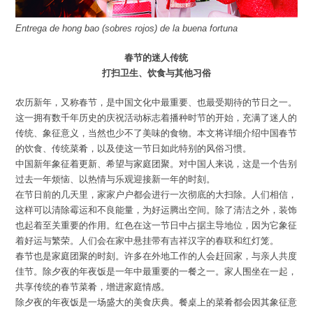
Entrega de hong bao (sobres rojos) de la buena fortuna
春节的迷人传统
打扫卫生、饮食与其他习俗
农历新年，又称春节，是中国文化中最重要、也最受期待的节日之一。
这一拥有数千年历史的庆祝活动标志着播种时节的开始，充满了迷人的
传统、象征意义，当然也少不了美味的食物。本文将详细介绍中国春节
的饮食、传统菜肴，以及使这一节日如此特别的风俗习惯。
中国新年象征着更新、希望与家庭团聚。对中国人来说，这是一个告别
过去一年烦恼、以热情与乐观迎接新一年的时刻。
在节日前的几天里，家家户户都会进行一次彻底的大扫除。人们相信，
这样可以清除霉运和不良能量，为好运腾出空间。除了清洁之外，装饰
也起着至关重要的作用。红色在这一节日中占据主导地位，因为它象征
着好运与繁荣。人们会在家中悬挂带有吉祥汉字的春联和红灯笼。
春节也是家庭团聚的时刻。许多在外地工作的人会赶回家，与亲人共度
佳节。除夕夜的年夜饭是一年中最重要的一餐之一。家人围坐在一起，
共享传统的春节菜肴，增进家庭情感。
除夕夜的年夜饭是一场盛大的美食庆典。餐桌上的菜肴都会因其象征意