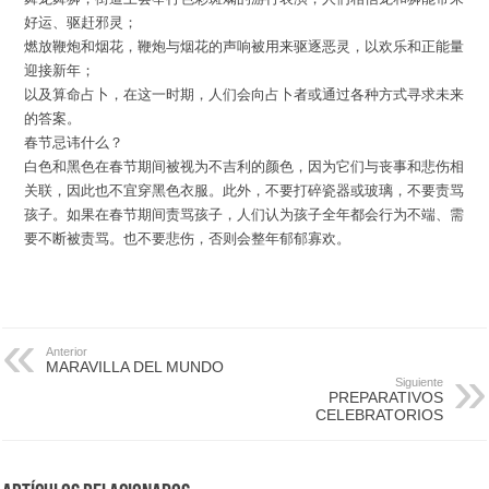
好运、驱赶邪灵；
燃放鞭炮和烟花，鞭炮与烟花的声响被用来驱逐恶灵，以欢乐和正能量
迎接新年；
以及算命占卜，在这一时期，人们会向占卜者或通过各种方式寻求未来
的答案。
春节忌讳什么？
白色和黑色在春节期间被视为不吉利的颜色，因为它们与丧事和悲伤相
关联，因此也不宜穿黑色衣服。此外，不要打碎瓷器或玻璃，不要责骂
孩子。如果在春节期间责骂孩子，人们认为孩子全年都会行为不端、需
要不断被责骂。也不要悲伤，否则会整年郁郁寡欢。
Anterior
MARAVILLA DEL MUNDO
Siguiente
PREPARATIVOS
CELEBRATORIOS