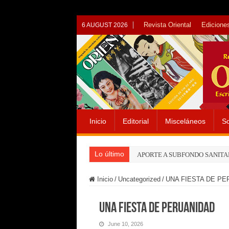
Revista Oriental
Ediciones
6 AUGUST 2026
Inicio
Editorial
Misceláneos
So
Lo último
APORTE A SUBFONDO SANITA
Inicio
/
Uncategorized
/
UNA FIESTA DE PE
UNA FIESTA DE PERUANIDAD
June 10, 2026