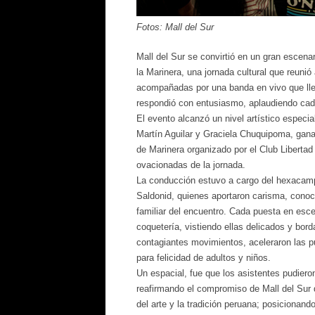
Fotos: Mall del Sur
Mall del Sur se convirtió en un gran escenar
la Marinera, una jornada cultural que reuni
acompañadas por una banda en vivo que llenó
respondió con entusiasmo, aplaudiendo cada
El evento alcanzó un nivel artístico especi
Martín Aguilar y Graciela Chuquipoma, gana
de Marinera organizado por el Club Libertad
ovacionadas de la jornada.
La conducción estuvo a cargo del hexacampe
Saldonid, quienes aportaron carisma, conoci
familiar del encuentro. Cada puesta en esce
coquetería, vistiendo ellas delicados y bor
contagiantes movimientos, aceleraron las p
para felicidad de adultos y niños.
Un espacial, fue que los asistentes pudieron
reafirmando el compromiso de Mall del Sur d
del arte y la tradición peruana; posicionand