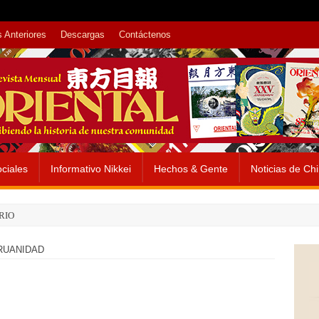
 Anteriores
Descargas
Contáctenos
ciales
Informativo Nikkei
Hechos & Gente
Noticias de Ch
RIO
RUANIDAD