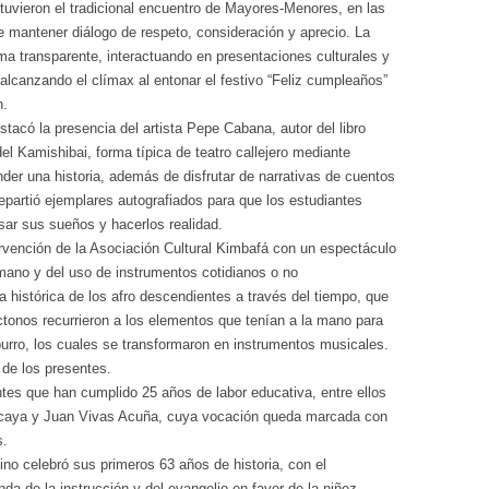
tuvieron el tradicional encuentro de Mayores-Menores, en las
de mantener diálogo de respeto, consideración y aprecio. La
rma transparente, interactuando en presentaciones culturales y
alcanzando el clímax al entonar el festivo “Feliz cumpleaños”
n.
tacó la presencia del artista Pepe Cabana, autor del libro
el Kamishibai, forma típica de teatro callejero mediante
der una historia, además de disfrutar de narrativas de cuentos
partió ejemplares autografiados para que los estudiantes
sar sus sueños y hacerlos realidad.
ervención de la Asociación Cultural Kimbafá con un espectáculo
umano y del uso de instrumentos cotidianos o no
a histórica de los afro descendientes a través del tiempo, que
ctonos recurrieron a los elementos que tenían a la mano para
 burro, los cuales se transformaron en instrumentos musicales.
de los presentes.
entes que han cumplido 25 años de labor educativa, entre ellos
arcaya y Juan Vivas Acuña, cuya vocación queda marcada con
s.
no celebró sus primeros 63 años de historia, con el
nda de la instrucción y del evangelio en favor de la niñez