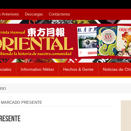
 Anteriores
Descargas
Contáctenos
ciales
Informativo Nikkei
Hechos & Gente
Noticias de Ch
RIO
N MARCADO PRESENTE
PRESENTE