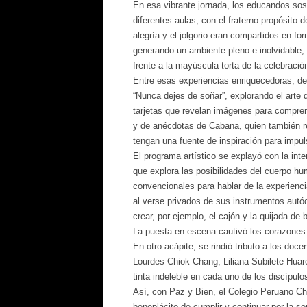
En esa vibrante jornada, los educandos sos
diferentes aulas, con el fraterno propósito 
alegría y el jolgorio eran compartidos en fo
generando un ambiente pleno e inolvidable, 
frente a la mayúscula torta de la celebració
Entre esas experiencias enriquecedoras, des
“Nunca dejes de soñar”, explorando el arte d
tarjetas que revelan imágenes para compren
y de anécdotas de Cabana, quien también re
tengan una fuente de inspiración para impul
El programa artístico se explayó con la int
que explora las posibilidades del cuerpo h
convencionales para hablar de la experienci
al verse privados de sus instrumentos autó
crear, por ejemplo, el cajón y la quijada de
La puesta en escena cautivó los corazones 
En otro acápite, se rindió tributo a los doc
Lourdes Chiok Chang, Liliana Subilete Hu
tinta indeleble en cada uno de los discípulo
Así, con Paz y Bien, el Colegio Peruano Chi
beneplácito de cumplir y continuar por la se