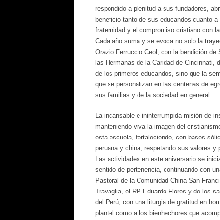
respondido a plenitud a sus fundadores, abri
beneficio tanto de sus educandos cuanto a l
fraternidad y el compromiso cristiano con la
Cada año suma y se evoca no solo la trayect
Orazio Ferruccio Ceol, con la bendición de 
las Hermanas de la Caridad de Cincinnati, d
de los primeros educandos, sino que la sem
que se personalizan en las centenas de egr
sus familias y de la sociedad en general.
La incansable e ininterrumpida misión de ins
manteniendo viva la imagen del cristianism
esta escuela, fortaleciendo, con bases sólid
peruana y china, respetando sus valores y 
Las actividades en este aniversario se inici
sentido de pertenencia, continuando con una
Pastoral de la Comunidad China San Franci
Travaglia, el RP Eduardo Flores y de los s
del Perú, con una liturgia de gratitud en h
plantel como a los bienhechores que acomp