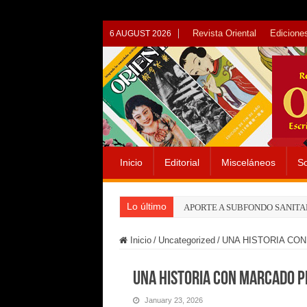
Revista Oriental
Ediciones
6 AUGUST 2026
Inicio
Editorial
Misceláneos
So
Lo último
APORTE A SUBFONDO SANITA
Inicio
/
Uncategorized
/
UNA HISTORIA CO
UNA HISTORIA CON MARCADO 
January 23, 2026