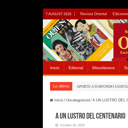
Revista Oriental
Ediciones
7 AUGUST 2026
Inicio
Editorial
Misceláneos
So
Lo último
APORTE A SUBFONDO SANITA
Inicio
/
Uncategorized
/
A UN LUSTRO DEL
A UN LUSTRO DEL CENTENARIO
October 26, 2023