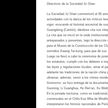
Directivos de la Sociedad Jo Shan
La Sociedad Jo Shan conmemoró el 95 anive
actividades con la danza de los míticos leo
vigor; evocando el historial ancestral de s
Guangdong (Cantón), dándose cita sus integ
La cita que se inició en la sede institucional
antepasados y presentes, bajo la dirección d
para el Museo de la Construcción de los Chi
semidios Kwang Tai-kung, para que dé sus b
Luego se llevó a cabo la ceremonia de juram
los estatutos, cumplir con los deberes e im
las leyes y regulaciones locales, amar el paí
adelante las tradiciones de la nación china
ultramar; además, servir a los chinos reside
Asimismo, se hizo entrega de la documentac
Guorong, Li Guanghua, Hu Ren’an, Xu Weibi
En la jornada nocturna, como es tradicional
comensales en el Chifa Kuo Wha de Miraflor
interpretaron los himnos nacionales de Perú