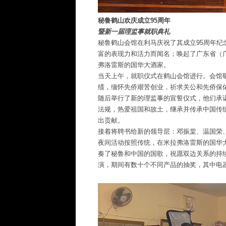
秘鲁鹤山欢庆成立95周年
暨新一届理监事就职典礼
秘鲁鹤山会馆在利马庆祝了其成立95周年
富的表现力和活力而闻名；唤起了广东省（
弗洛雷斯的国华大酒家。
当天上午，就职仪式在鹤山会馆进行。会馆
绩，缅怀先侨艰苦创业，祈求关公和先侨保
随后举行了新的理监事的宣誓仪式，他们承
法规，热爱祖国和故土，继承并传承中国传
出贡献。
接着将聘书给新的领导层：邓振棠、温国荣
夜间活动按照传统，在米拉弗洛雷斯的国华
奏了秘鲁和中国的国歌，祝愿双边关系的持
演，期间有数十个不同产品的抽奖，其中电