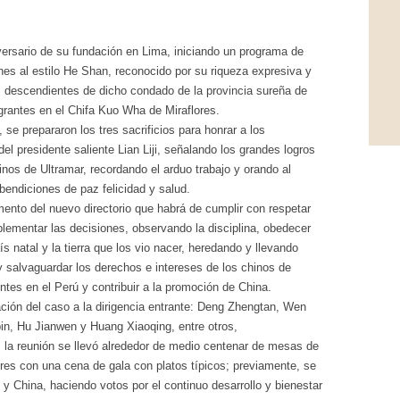
rsario de su fundación en Lima, iniciando un programa de
nes al estilo He Shan, reconocido por su riqueza expresiva y
us descendientes de dicho condado de la provincia sureña de
rantes en el Chifa Kuo Wha de Miraflores.
, se prepararon los tres sacrificios para honrar a los
el presidente saliente Lian Liji, señalando los grandes logros
nos de Ultramar, recordando el arduo trabajo y orando al
endiciones de paz felicidad y salud.
ento del nuevo directorio que habrá de cumplir con respetar
plementar las decisiones, observando la disciplina, obedecer
s natal y la tierra que los vio nacer, heredando y llevando
 y salvaguardar los derechos e intereses de los chinos de
ntes en el Perú y contribuir a la promoción de China.
ión del caso a la dirigencia entrante: Deng Zhengtan, Wen
n, Hu Jianwen y Huang Xiaoqing, entre otros,
, la reunión se llevó alrededor de medio centenar de mesas de
es con una cena de gala con platos típicos; previamente, se
 y China, haciendo votos por el continuo desarrollo y bienestar