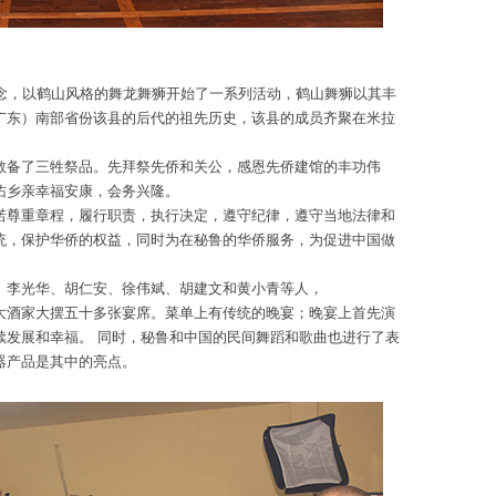
纪念，以鹤山风格的舞龙舞狮开始了一系列活动，鹤山舞狮以其丰
广东）南部省份该县的后代的祖先历史，该县的成员齐聚在米拉
敬备了三牲祭品。先拜祭先侨和关公，感恩先侨建馆的丰功伟
佑乡亲幸福安康，会务兴隆。
诺尊重章程，履行职责，执行决定，遵守纪律，遵守当地法律和
统，保护华侨的权益，同时为在秘鲁的华侨服务，为促进中国做
、李光华、胡仁安、徐伟斌、胡建文和黄小青等人，
大酒家大摆五十多张宴席。菜单上有传统的晚宴；晚宴上首先演
续发展和幸福。 同时，秘鲁和中国的民间舞蹈和歌曲也进行了表
器产品是其中的亮点。