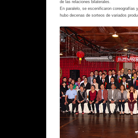
de las relaciones bilaterales.
En paralelo, se escenificaron coreografías 
hubo decenas de sorteos de variados produ