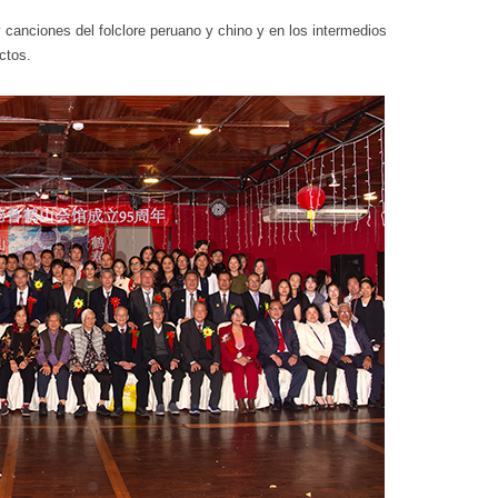
y canciones del folclore peruano y chino y en los intermedios
ctos.