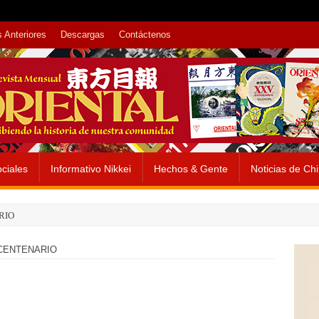
 Anteriores
Descargas
Contáctenos
ciales
Informativo Nikkei
Hechos & Gente
Noticias de Ch
RIO
 CENTENARIO