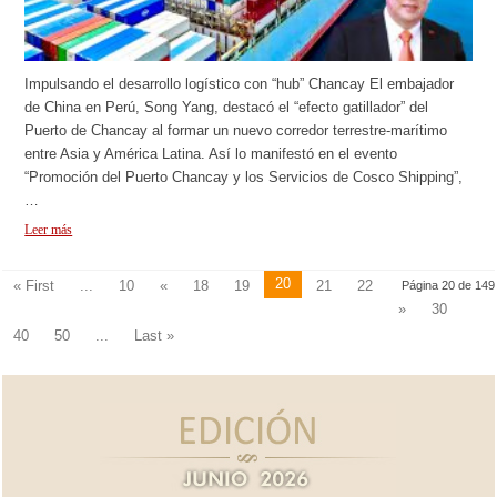
Impulsando el desarrollo logístico con “hub” Chancay El embajador
de China en Perú, Song Yang, destacó el “efecto gatillador” del
Puerto de Chancay al formar un nuevo corredor terrestre-marítimo
entre Asia y América Latina. Así lo manifestó en el evento
“Promoción del Puerto Chancay y los Servicios de Cosco Shipping”,
…
Leer más
20
« First
...
10
«
18
19
21
22
Página 20 de 149
»
30
40
50
...
Last »