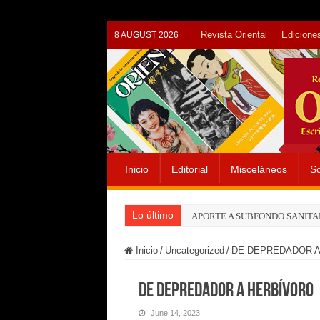
Revista Oriental
Ediciones
8 AUGUST 2026
Inicio
Editorial
Misceláneos
So
Lo último
APORTE A SUBFONDO SANITA
Inicio
/
Uncategorized
/
DE DEPREDADOR A
DE DEPREDADOR A HERBÍVORO
June 14, 2023