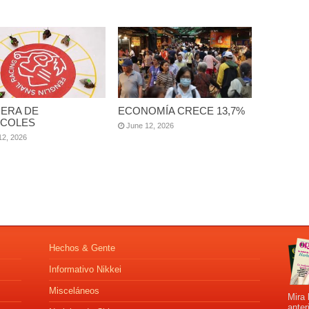
ERA DE
ECONOMÍA CRECE 13,7%
COLES
June 12, 2026
12, 2026
Hechos & Gente
Informativo Nikkei
Misceláneos
Mira 
anter