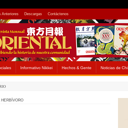
 Anteriores
Descargas
Contáctenos
ciales
Informativo Nikkei
Hechos & Gente
Noticias de Ch
RIO
 HERBÍVORO