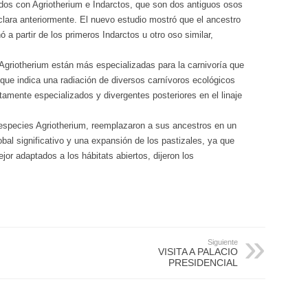
dos con Agriotherium e Indarctos, que son dos antiguos osos
clara anteriormente. El nuevo estudio mostró que el ancestro
a partir de los primeros Indarctos u otro oso similar,
Agriotherium están más especializadas para la carnivoría que
 que indica una radiación de diversos carnívoros ecológicos
altamente especializados y divergentes posteriores en el linaje
especies Agriotherium, reemplazaron a sus ancestros en un
al significativo y una expansión de los pastizales, ya que
jor adaptados a los hábitats abiertos, dijeron los
Siguiente
VISITA A PALACIO
PRESIDENCIAL