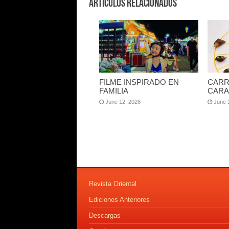
Artículos Relacionados
FILME INSPIRADO EN
CARR
FAMILIA
CARA
June 12, 2026
June 
Revista Oriental
Ediciones Anteriores
Descargas