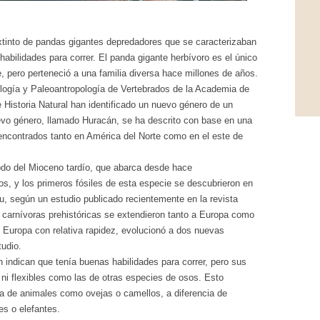
xtinto de pandas gigantes depredadores que se caracterizaban
habilidades para correr. El panda gigante herbívoro es el único
, pero perteneció a una familia diversa hace millones de años.
ología y Paleoantropología de Vertebrados de la Academia de
Historia Natural han identificado un nuevo género de un
uevo género, llamado Huracán, se ha descrito con base en una
s encontrados tanto en América del Norte como en el este de
odo del Mioceno tardío, que abarca desde hace
s, y los primeros fósiles de esta especie se descubrieron en
u, según un estudio publicado recientemente en la revista
arnívoras prehistóricas se extendieron tanto a Europa como
n Europa con relativa rapidez, evolucionó a dos nuevas
udio.
indican que tenía buenas habilidades para correr, pero sus
 ni flexibles como las de otras especies de osos. Esto
 de animales como ovejas o camellos, a diferencia de
s o elefantes.