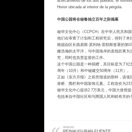
acercamiento de los dos pueblos; el nombre
Honor ubicada al interior de la pérgola.
中国公园将在秘鲁独立百年之际揭幕
秘华文化中心（CCPCH）在中华人民共和
他们在审查了计划和工程研究后，得到了米
根据由区长路易斯·莫利纳·雷耶斯签署的第07
瞰浩瀚的太平洋，与中国海岸的直线距离为1
究，同时也负责监督的工作。
这个中国公园是一种捐赠，其目标是为了纪念
周年（10月）和中秘建交50周年（11月）。
正如《东方月报》之前所报道的那样，该项
座桥、围栏和中国装饰元素。工程造价为23万
秘华文化中心提供2.7万美元，中国大使馆提
包括来自中国社区和与两国人民和睦有关的
Anterior
REINAUGURAN FUENTE