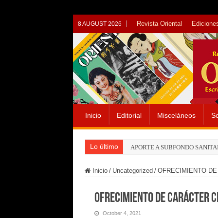
Revista Oriental
Ediciones
8 AUGUST 2026
Inicio
Editorial
Misceláneos
So
Lo último
APORTE A SUBFONDO SANITA
Inicio
/
Uncategorized
/
OFRECIMIENTO DE
OFRECIMIENTO DE CARÁCTER C
October 4, 2021