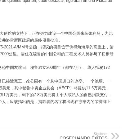
 de quienes aporten, cabe destacar, figurarán en una Placa de
国大使馆的支持下，正在努力建设一个中国公园来装饰利马，为此
拉弗洛雷斯区政府的最终项目批准。
5-2021-A/MM号公函，拟议的项目位于佛得角海岸的高崖上，俯
7000公里。居住在秘鲁的中国公司的工程技术人员参与了初步研
秘中国友谊日、秘鲁独立200周年（都在7月）、华人抵秘172
目已接近完工，改公园有一个从中国进口的凉亭、一个池塘、一
美元，其中秘鲁中资企业协会（AECP）将提供11.5万美元，
供1万美元，剩下的7.8万美元将由个人或私人的自愿捐款支付，
个人；应该指出的是，捐款者的名字将出现在凉亭内的荣誉牌上
Siguiente
COSECHANDO ÉXITOS