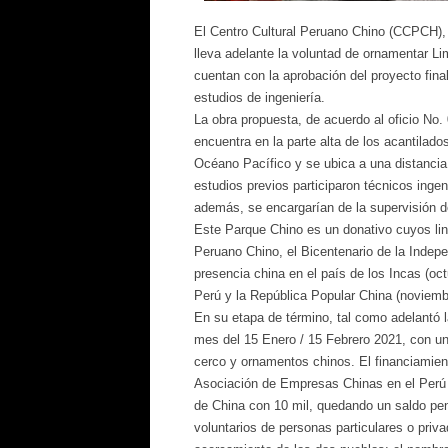
El Centro Cultural Peruano Chino (CCPCH), 
lleva adelante la voluntad de ornamentar L
cuentan con la aprobación del proyecto final
estudios de ingeniería.
La obra propuesta, de acuerdo al oficio No.
encuentra en la parte alta de los acantilad
Océano Pacífico y se ubica a una distancia 
estudios previos participaron técnicos inge
además, se encargarían de la supervisión d
Este Parque Chino es un donativo cuyos lin
Peruano Chino, el Bicentenario de la Indepe
presencia china en el país de los Incas (oct
Perú y la República Popular China (noviemb
En su etapa de término, tal como adelantó l
mes del 15 Enero / 15 Febrero 2021, con una
cerco y ornamentos chinos. El financiamient
Asociación de Empresas Chinas en el Perú 
de China con 10 mil, quedando un saldo pen
voluntarios de personas particulares o priv