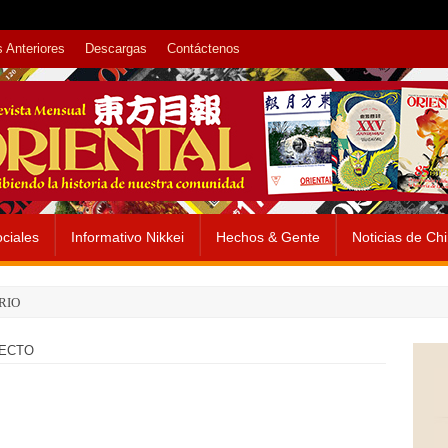
 Anteriores
Descargas
Contáctenos
ciales
Informativo Nikkei
Hechos & Gente
Noticias de Ch
RIO
LECTO