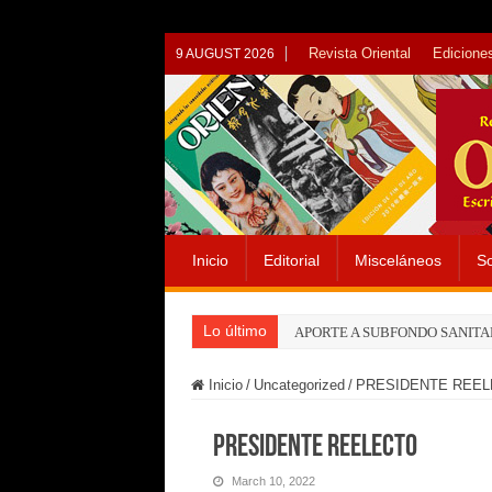
Revista Oriental
Ediciones
9 AUGUST 2026
Inicio
Editorial
Misceláneos
So
Lo último
APORTE A SUBFONDO SANITA
Inicio
/
Uncategorized
/
PRESIDENTE REE
PRESIDENTE REELECTO
March 10, 2022