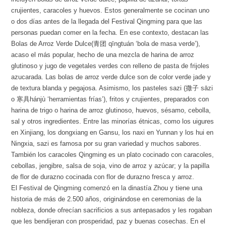
crujientes, caracoles y huevos. Estos generalmente se cocinan uno
o dos días antes de la llegada del Festival Qingming para que las
personas puedan comer en la fecha. En ese contexto, destacan las
Bolas de Arroz Verde Dulce(青团 qīngtuán ‘bola de masa verde’),
acaso el más popular, hecho de una mezcla de harina de arroz
glutinoso y jugo de vegetales verdes con relleno de pasta de frijoles
azucarada. Las bolas de arroz verde dulce son de color verde jade y
de textura blanda y pegajosa. Asimismo, los pasteles sazi (撒子 sāzi
o 寒具hánjù ‘herramientas frías’), fritos y crujientes, preparados con
harina de trigo o harina de arroz glutinoso, huevos, sésamo, cebolla,
sal y otros ingredientes. Entre las minorías étnicas, como los uigures
en Xinjiang, los dongxiang en Gansu, los naxi en Yunnan y los hui en
Ningxia, sazi es famosa por su gran variedad y muchos sabores.
También los caracoles Qingming es un plato cocinado con caracoles,
cebollas, jengibre, salsa de soja, vino de arroz y azúcar; y la papilla
de flor de durazno cocinada con flor de durazno fresca y arroz.
El Festival de Qingming comenzó en la dinastía Zhou y tiene una
historia de más de 2.500 años, originándose en ceremonias de la
nobleza, donde ofrecían sacrificios a sus antepasados y les rogaban
que les bendijeran con prosperidad, paz y buenas cosechas. En el