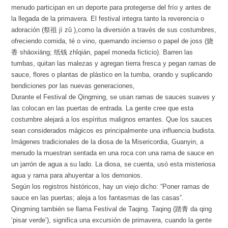
menudo participan en un deporte para protegerse del frío y antes de
la llegada de la primavera. El festival integra tanto la reverencia o
adoración (祭祖 jì zǔ ),como la diversión a través de sus costumbres,
ofreciendo comida, té o vino, quemando incienso o papel de joss (烧
香 shāoxiāng; 纸钱 zhǐqián, papel moneda ficticio). Barren las
tumbas, quitan las malezas y agregan tierra fresca y pegan ramas de
sauce, flores o plantas de plástico en la tumba, orando y suplicando
bendiciones por las nuevas generaciones,
Durante el Festival de Qingming, se usan ramas de sauces suaves y
las colocan en las puertas de entrada. La gente cree que esta
costumbre alejará a los espíritus malignos errantes. Que los sauces
sean considerados mágicos es principalmente una influencia budista.
Imágenes tradicionales de la diosa de la Misericordia, Guanyin, a
menudo la muestran sentada en una roca con una rama de sauce en
un jarrón de agua a su lado. La diosa, se cuenta, usó esta misteriosa
agua y rama para ahuyentar a los demonios.
Según los registros históricos, hay un viejo dicho: “Poner ramas de
sauce en las puertas; aleja a los fantasmas de las casas”.
Qingming también se llama Festival de Taqing. Taqing (踏青 da qing
‘pisar verde’), significa una excursión de primavera, cuando la gente