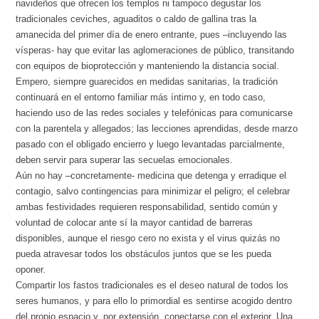
navideños que ofrecen los templos ni tampoco degustar los
tradicionales ceviches, aguaditos o caldo de gallina tras la
amanecida del primer día de enero entrante, pues –incluyendo las
vísperas- hay que evitar las aglomeraciones de público, transitando
con equipos de bioprotección y manteniendo la distancia social.
Empero, siempre guarecidos en medidas sanitarias, la tradición
continuará en el entorno familiar más íntimo y, en todo caso,
haciendo uso de las redes sociales y telefónicas para comunicarse
con la parentela y allegados; las lecciones aprendidas, desde marzo
pasado con el obligado encierro y luego levantadas parcialmente,
deben servir para superar las secuelas emocionales.
Aún no hay –concretamente- medicina que detenga y erradique el
contagio, salvo contingencias para minimizar el peligro; el celebrar
ambas festividades requieren responsabilidad, sentido común y
voluntad de colocar ante sí la mayor cantidad de barreras
disponibles, aunque el riesgo cero no exista y el virus quizás no
pueda atravesar todos los obstáculos juntos que se les pueda
oponer.
Compartir los fastos tradicionales es el deseo natural de todos los
seres humanos, y para ello lo primordial es sentirse acogido dentro
del propio espacio y, por extensión, conectarse con el exterior. Una