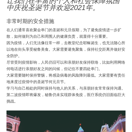
让我们在丰富的个人和社会保障氛围
中庆祝圣诞节并欢迎2021年。
非常时期的安全措施
在人们通常喜欢聚会串门的圣诞和元旦假期，为了避免疫情进一步扩
散，如何做到为自己和周围人的健康负责，就显得十分重要。
因为疫情，人们无法像往常一样，去教堂纪念耶稣诞生，也无法随心所
以地在街头享受秘鲁美食。大家需要避免聚集，保持社交距离并做好安
全防护。
尽管受到疫情影响，人民仍旧可以和亲朋好友保持联络，比如利用网络
何电话进行亲朋好友之间的问候，但记住不要四处串门。
大家需要随时保持警惕，将感染病毒的风险降到最低。大家需要有责任
地来度过疫情中的圣诞节何元旦节。
学习与自己相处的同时保持与他人的关系，与亲朋好友常常保持沟通。
第二波疫情即将爆发，秘鲁仍未实现群体免疫，医疗系统仍旧面临巨大
挑战。