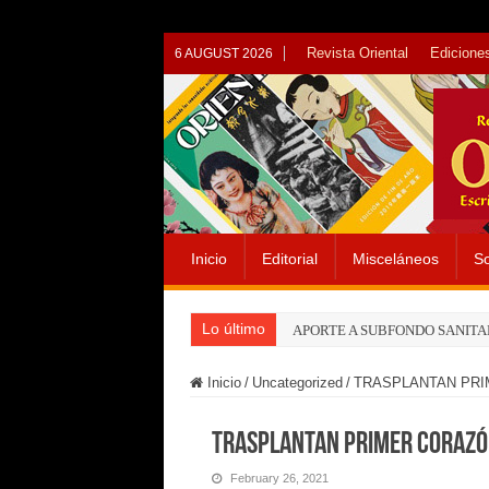
Revista Oriental
Ediciones
6 AUGUST 2026
Inicio
Editorial
Misceláneos
So
Lo último
APORTE A SUBFONDO SANITA
Inicio
/
Uncategorized
/
TRASPLANTAN PRI
TRASPLANTAN PRIMER CORAZÓN
February 26, 2021