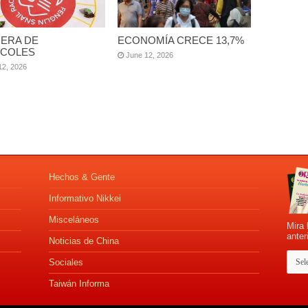
ERA DE
ECONOMÍA CRECE 13,7%
COLES
June 12, 2026
12, 2026
Hechos & Gente
Informativo Nikkei
Misceláneos
Mira 
anter
Noticias de China
Sociales
Taiwán Informa