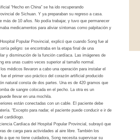
tificial “Hecho en China” se ha ido recuperando
rovincial de Sichuan. Y ya preparaban su regreso a casa.
te más de 10 años. No podía trabajar, y tuvo que permanecer
omaba medicamentos para aliviar síntomas como palpitación y
 Hospital Popular Provincial, explicó que cuando Song fue al
corría peligro: se encontraba en la etapa final de una
lar y disminución de la función cardíaca. Las imágenes de
g era unas cuatro veces superior al tamaño normal.
los médicos llevaron a cabo una operación para instalar el
fue el primer uso práctico del corazón artificial producido
azón natural consta de dos partes. Una es de 420 gramos que
bomba de sangre colocada en el pecho. La otra es un
puede llevar en una mochila.
xteriores están conectadas con un cable. El paciente debe
tería. “Excepto para nadar, el paciente puede conducir e ir de
el cardiólogo.
iencia Cardíaca del Hospital Popular Provincial, subrayó que
as de carga para actividades al aire libre. También los
o a que no tiene cuidadora, Song necesita supervisar su