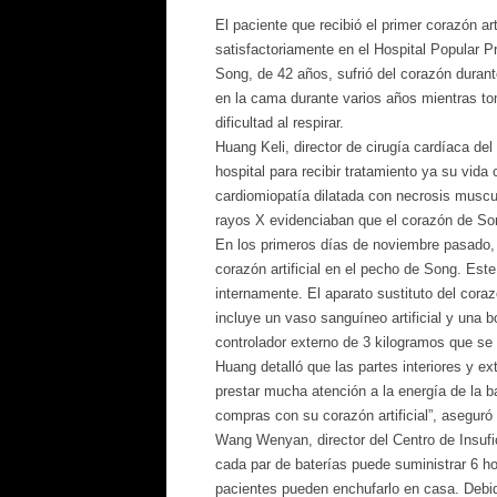
El paciente que recibió el primer corazón ar
satisfactoriamente en el Hospital Popular P
Song, de 42 años, sufrió del corazón duran
en la cama durante varios años mientras t
dificultad al respirar.
Huang Keli, director de cirugía cardíaca del
hospital para recibir tratamiento ya su vida 
cardiomiopatía dilatada con necrosis muscu
rayos X evidenciaban que el corazón de Son
En los primeros días de noviembre pasado, 
corazón artificial en el pecho de Song. Este 
internamente. El aparato sustituto del cor
incluye un vaso sanguíneo artificial y una 
controlador externo de 3 kilogramos que se 
Huang detalló que las partes interiores y e
prestar mucha atención a la energía de la ba
compras con su corazón artificial”, aseguró 
Wang Wenyan, director del Centro de Insufic
cada par de baterías puede suministrar 6 hor
pacientes pueden enchufarlo en casa. Debid