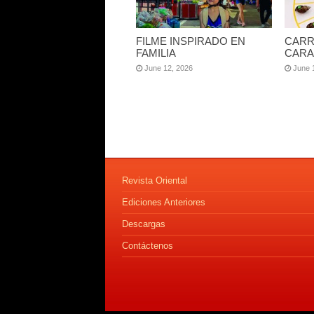
FILME INSPIRADO EN
CARR
FAMILIA
CARA
June 12, 2026
June 
Revista Oriental
Ediciones Anteriores
Descargas
Contáctenos