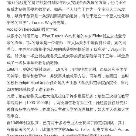
“最让我欣慰的是寻找如何帮助年轻人实现全面发展的方法，他们正准
备成为秘鲁需要的教育者。如果一个人倾向于作为一个专业人士来发
展，献身于教育是一条深刻而美丽的道路，有助于建立一个更人性化和
平等的世界”，Tueros Way补充道。
Vocación heredada 教育世家
从很小的时候开始，Elsa Tueros Way和她的妹妹Elvira就立志接受母
亲的衣钵。“我的母亲是一位老师，在人际关系中能保持和谐。她的同
理心、平静的心绪和作为老师的感受到的快乐给了我启发”，Way老师
说。所以她一毕业就在秘鲁天主教大学的师范学院学习了三年，毕业后
成了一名从事基础教育的教师。
1960年，她决定继续深造。 1970年，她前往意大利、西班牙和英国学
习神学、哲学和教育学，并观察其他教学方法。两年后，她回国，当时
的校长Felipe MacGregor任命她为天主教大学的师范学院的院长，当时
28岁的她就接受了这个职务。
此后，她在秘鲁天主教大仙儿担任了许多重要职务：她曾三次担任教育
学院院长（1990-1999年），两次担任教育系主任；她还曾担任研究和
教育服务中心主任，并成为天主教大学的管理机构，如大学大会和大学
理事会。
自1949年创立以来，已有两千多名专业人士获得了师范棕榈奖，其中
有很多著名的人士，比如考古学家Julio C. Tello、历史学家Raúl Porras