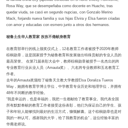
Rosa Way, que se desempeñaba como docente en Huacho, tras
quedar viuda, se casó en segundo nupcias, con Gonzalo Merino
Mack, forjando nueva familia y sus hijas Elvira y Elsa fueron criadas
con amor y educadas con esmero junto a otros dos hermanos.
秘鲁土生华人教育家 孜孜不倦献身教育
在教育部举行的线上颁奖仪式上，12名教育工作者被授予2020年教师
棕榈勋章，这是国家授予为秘鲁教育和发展做出特殊贡献的专业人员的
最高荣誉。 在第71届表彰大会中，教师棕榈勋章被授予一名杰出的跨
专业教育行业从业人员（Amauta奖）、六名跨专业教师和五名教育工
作者。
去年的Amauta奖颁给了秘鲁天主教大学教授Elsa Doraliza Tueros
Way，她拥有教育学博士学位，中学教育专业历史和地理学位，并拥有
48年不间断的教学经验。
“我是幸运的，也是幸福的，我把一生都献给了教育事业。我代表全国
所有默默奉献的教育工作者接受这份表彰，他们为保证自己的学生、孩
子和年轻人能够找到最好的生活方式，慷慨解囊。这个棕榈勋章也是对
我的一种认可。感谢我的大学，给了我教育的机会”，这位经验丰富的
华裔老师说。