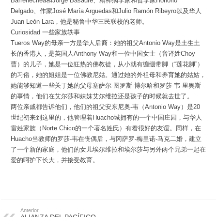
Barrenechea和Jorge Basadre、精神病学家和哲学家Honorio
Delgado、作家José María Arguedas和Julio Ramón Ribeyro以及华人
Juan León Lara，他是秘鲁中华三民联校的老师。
Curiosidad 一些家族轶事
Tueros Way的母亲一方是华人后裔：她的祖父Antonio Way是土生土
长的香港人，是英国人Anthony Way和一位中国女士（音译姓Choy
曹）的儿子，她是一位狂热的佛教徒，从小就有缠绷带脚（“莲花脚”）
的习俗，她的姐姐是一位佛教尼姑。通过她的外祖母和养育她的姑姑，
她能够知道一些关于她的父母塞萨尔-图罗斯-博尔哈和罗莎-韦-里奥斯
的事情，他们在艾尔莎和妹妹艾尔维拉还是孩子的时候就去世了。
两位亲戚都告诉他们，他们的祖父安东尼奥-韦（Antonio Way）是20
世纪初来到这里的，他管理着Huacho城拥有的一个中国庄园，与华人
雷姓家族（Norte Chico的一个著名姓氏）有着很好的友谊。同样，在
Huacho当教师的罗莎-韦在丧偶后，与冈萨罗-梅里诺-马克二婚，建立
了一个新的家庭，他们的女儿埃尔维拉和埃尔莎与另外两个兄弟一起在
爱的呵护下长大，并接受教育。
Anterior
ALIANZA DEL PACÍFICO,