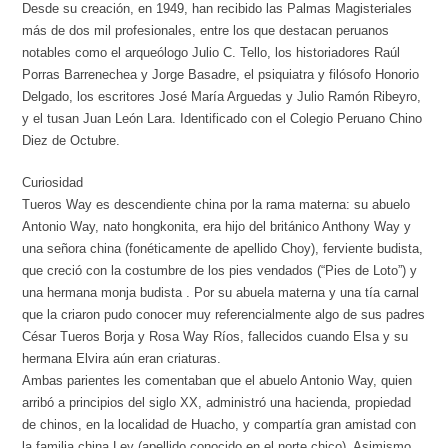
Desde su creación, en 1949, han recibido las Palmas Magisteriales
más de dos mil profesionales, entre los que destacan peruanos
notables como el arqueólogo Julio C. Tello, los historiadores Raúl
Porras Barrenechea y Jorge Basadre, el psiquiatra y filósofo Honorio
Delgado, los escritores José María Arguedas y Julio Ramón Ribeyro,
y el tusan Juan León Lara. Identificado con el Colegio Peruano Chino
Diez de Octubre.
Curiosidad
Tueros Way es descendiente china por la rama materna: su abuelo
Antonio Way, nato hongkonita, era hijo del británico Anthony Way y
una señora china (fonéticamente de apellido Choy), ferviente budista,
que creció con la costumbre de los pies vendados (“Pies de Loto”) y
una hermana monja budista . Por su abuela materna y una tía carnal
que la criaron pudo conocer muy referencialmente algo de sus padres
César Tueros Borja y Rosa Way Ríos, fallecidos cuando Elsa y su
hermana Elvira aún eran criaturas.
Ambas parientes les comentaban que el abuelo Antonio Way, quien
arribó a principios del siglo XX, administró una hacienda, propiedad
de chinos, en la localidad de Huacho, y compartía gran amistad con
la familia china Ley (apellido conocido en el norte chico). Asimismo,