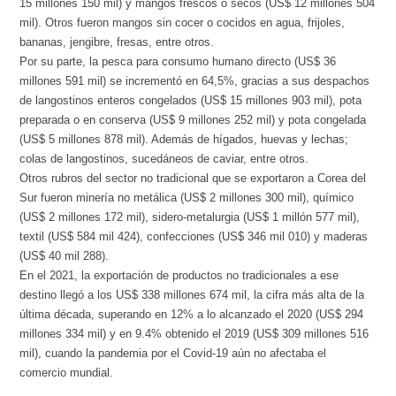
15 millones 150 mil) y mangos frescos o secos (US$ 12 millones 504
mil). Otros fueron mangos sin cocer o cocidos en agua, frijoles,
bananas, jengibre, fresas, entre otros.
Por su parte, la pesca para consumo humano directo (US$ 36
millones 591 mil) se incrementó en 64,5%, gracias a sus despachos
de langostinos enteros congelados (US$ 15 millones 903 mil), pota
preparada o en conserva (US$ 9 millones 252 mil) y pota congelada
(US$ 5 millones 878 mil). Además de hígados, huevas y lechas;
colas de langostinos, sucedáneos de caviar, entre otros.
Otros rubros del sector no tradicional que se exportaron a Corea del
Sur fueron minería no metálica (US$ 2 millones 300 mil), químico
(US$ 2 millones 172 mil), sidero-metalurgia (US$ 1 millón 577 mil),
textil (US$ 584 mil 424), confecciones (US$ 346 mil 010) y maderas
(US$ 40 mil 288).
En el 2021, la exportación de productos no tradicionales a ese
destino llegó a los US$ 338 millones 674 mil, la cifra más alta de la
última década, superando en 12% a lo alcanzado el 2020 (US$ 294
millones 334 mil) y en 9.4% obtenido el 2019 (US$ 309 millones 516
mil), cuando la pandemia por el Covid-19 aún no afectaba el
comercio mundial.