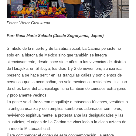
Fotos: Víctor Gusukuma
Por: Rosa María Sakuda (Desde Suguiyama, Japón)
Símbolo de la muerte y de la sátira social, La Catrina persiste no
solo en la historia de México sino que también se integra
silenciosamente, desde hace siete años, a las vivencias del distrito
de Harajuku, en Shibuya; los días 1 y 2 de noviembre, su icónica
presencia se hace sentir en las tranquilas calles y son cientos de
personas que la acompañan, no solo mexicanos residentes –incluso
de otros lares del archipiélago- sino también de curiosos extranjeros
y propiamente vecinos.
La gente se disfraza con maquillaje o máscaras fúnebres, vestidos a
la antigua usanza y con amplios sombreros adornados con flores,
reviviendo espiritualmente la protesta ante las desigualdades y las
injusticias; el origen de La Catrina se vinculada a la diosa azteca de
la muerte Mictecacihuatl.
Para comprender el origen de esta conmemoración, la autora