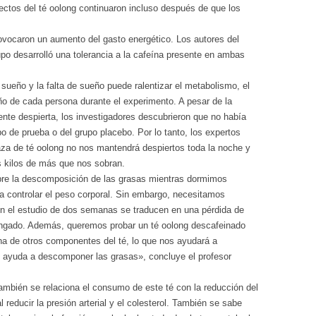
ectos del té oolong continuaron incluso después de que los
rovocaron un aumento del gasto energético. Los autores del
po desarrolló una tolerancia a la cafeína presente en ambas
sueño y la falta de sueño puede ralentizar el metabolismo, el
ño de cada persona durante el experimento. A pesar de la
ente despierta, los investigadores descubrieron que no había
o de prueba o del grupo placebo. Por lo tanto, los expertos
aza de té oolong no nos mantendrá despiertos toda la noche y
 kilos de más que nos sobran.
obre la descomposición de las grasas mientras dormimos
ara controlar el peso corporal. Sin embargo, necesitamos
en el estudio de dos semanas se traducen en una pérdida de
longado. Además, queremos probar un té oolong descafeinado
eína de otros componentes del té, lo que nos ayudará a
ayuda a descomponer las grasas», concluye el profesor
ambién se relaciona el consumo de este té con la reducción del
reducir la presión arterial y el colesterol. También se sabe