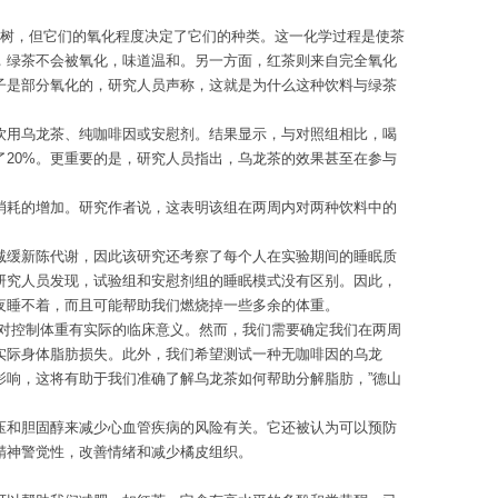
茶树，但它们的氧化程度决定了它们的种类。这一化学过程是使茶
，绿茶不会被氧化，味道温和。另一方面，红茶则来自完全氧化
子是部分氧化的，研究人员声称，这就是为什么这种饮料与绿茶
饮用乌龙茶、纯咖啡因或安慰剂。结果显示，与对照组相比，喝
了20%。更重要的是，研究人员指出，乌龙茶的效果甚至在参与
消耗的增加。研究作者说，这表明该组在两周内对两种饮料中的
减缓新陈代谢，因此该研究还考察了每个人在实验期间的睡眠质
研究人员发现，试验组和安慰剂组的睡眠模式没有区别。因此，
夜睡不着，而且可能帮助我们燃烧掉一些多余的体重。
能对控制体重有实际的临床意义。然而，我们需要确定我们在两周
实际身体脂肪损失。此外，我们希望测试一种无咖啡因的乌龙
影响，这将有助于我们准确了解乌龙茶如何帮助分解脂肪，”德山
压和胆固醇来减少心血管疾病的风险有关。它还被认为可以预防
精神警觉性，改善情绪和减少橘皮组织。