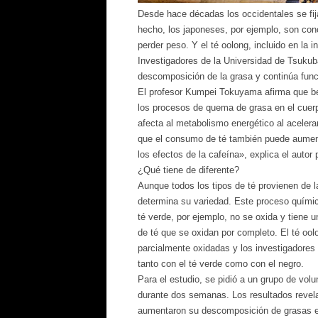
Desde hace décadas los occidentales se fija
hecho, los japoneses, por ejemplo, son con
perder peso. Y el té oolong, incluido en la 
Investigadores de la Universidad de Tsuku
descomposición de la grasa y continúa fun
El profesor Kumpei Tokuyama afirma que beb
los procesos de quema de grasa en el cuerp
afecta al metabolismo energético al acelera
que el consumo de té también puede aument
los efectos de la cafeína», explica el autor p
¿Qué tiene de diferente?
Aunque todos los tipos de té provienen de l
determina su variedad. Este proceso químico
té verde, por ejemplo, no se oxida y tiene u
de té que se oxidan por completo. El té oo
parcialmente oxidadas y los investigadores
tanto con el té verde como con el negro.
Para el estudio, se pidió a un grupo de volu
durante dos semanas. Los resultados revela
aumentaron su descomposición de grasas e