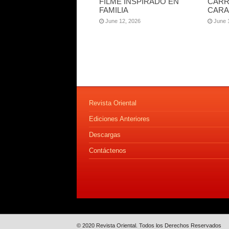
FILME INSPIRADO EN
CARR
FAMILIA
CARA
June 12, 2026
June 
Revista Oriental
Ediciones Anteriores
Descargas
Contáctenos
© 2020 Revista Oriental. Todos los Derechos Reservados