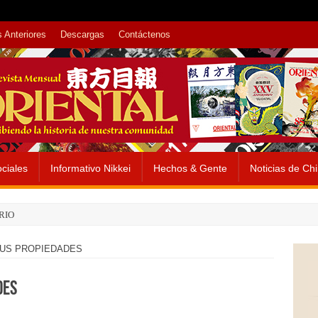
 Anteriores
Descargas
Contáctenos
ciales
Informativo Nikkei
Hechos & Gente
Noticias de Ch
RIO
SUS PROPIEDADES
DES