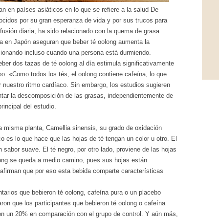
n en países asiáticos en lo que se refiere a la salud De
ocidos por su gran esperanza de vida y por sus trucos para
infusión diaria, ha sido relacionado con la quema de grasa.
ba en Japón aseguran que beber té oolong aumenta la
cionando incluso cuando una persona está durmiendo.
er dos tazas de té oolong al día estimula significativamente
o. «Como todos los tés, el oolong contiene cafeína, lo que
r nuestro ritmo cardíaco. Sin embargo, los estudios sugieren
ar la descomposición de las grasas, independientemente de
rincipal del estudio.
a misma planta, Camellia sinensis, su grado de oxidación
 es lo que hace que las hojas de té tengan un color u otro. El
n sabor suave. El té negro, por otro lado, proviene de las hojas
long se queda a medio camino, pues sus hojas están
 afirman que por eso esta bebida comparte características
ntarios que bebieron té oolong, cafeína pura o un placebo
ron que los participantes que bebieron té oolong o cafeína
n un 20% en comparación con el grupo de control. Y aún más,