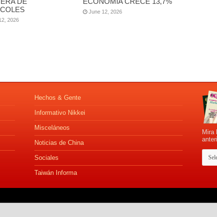
ERA DE
ECONOMÍA CRECE 13,7%
COLES
June 12, 2026
12, 2026
Hechos & Gente
Informativo Nikkei
Misceláneos
Mira 
anter
Noticias de China
Sociales
Taiwán Informa