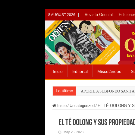
Revista Oriental
Ediciones
8 AUGUST 2026
Inicio
Editorial
Misceláneos
So
Lo último
APORTE A SUBFONDO SANITA
Inicio
/
Uncategorized
/
EL TÉ OOLONG Y 
EL TÉ OOLONG Y SUS PROPIEDA
May 25, 2023