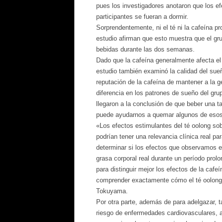
pues los investigadores anotaron que los ef
participantes se fueran a dormir.
Sorprendentemente, ni el té ni la cafeína p
estudio afirman que esto muestra que el gru
bebidas durante las dos semanas.
Dado que la cafeína generalmente afecta el 
estudio también examinó la calidad del sue
reputación de la cafeína de mantener a la g
diferencia en los patrones de sueño del grup
llegaron a la conclusión de que beber una t
puede ayudarnos a quemar algunos de esos
«Los efectos estimulantes del té oolong s
podrían tener una relevancia clínica real p
determinar si los efectos que observamos 
grasa corporal real durante un período pro
para distinguir mejor los efectos de la caf
comprender exactamente cómo el té oolong 
Tokuyama.
Por otra parte, además de para adelgazar, t
riesgo de enfermedades cardiovasculares, al 