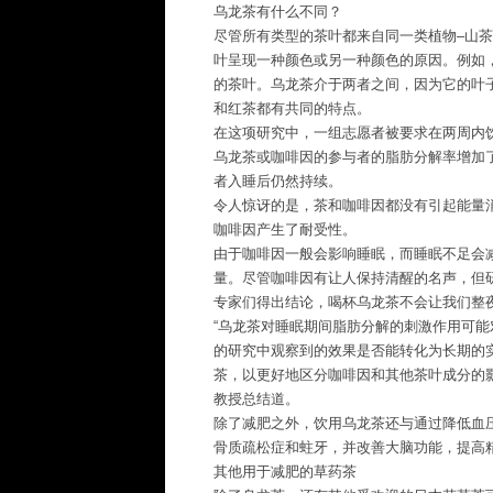
乌龙茶有什么不同？
尽管所有类型的茶叶都来自同一类植物–山
叶呈现一种颜色或另一种颜色的原因。例如
的茶叶。乌龙茶介于两者之间，因为它的叶
和红茶都有共同的特点。
在这项研究中，一组志愿者被要求在两周内
乌龙茶或咖啡因的参与者的脂肪分解率增加
者入睡后仍然持续。
令人惊讶的是，茶和咖啡因都没有引起能量
咖啡因产生了耐受性。
由于咖啡因一般会影响睡眠，而睡眠不足会
量。尽管咖啡因有让人保持清醒的名声，但
专家们得出结论，喝杯乌龙茶不会让我们整
“乌龙茶对睡眠期间脂肪分解的刺激作用可
的研究中观察到的效果是否能转化为长期的
茶，以更好地区分咖啡因和其他茶叶成分的
教授总结道。
除了减肥之外，饮用乌龙茶还与通过降低血
骨质疏松症和蛀牙，并改善大脑功能，提高
其他用于减肥的草药茶