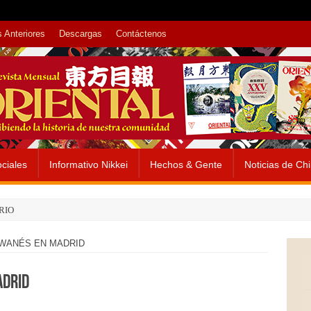
 Anteriores
Descargas
Contáctenos
ciales
Informativo Nikkei
Hechos & Gente
Noticias de Ch
RIO
WANÉS EN MADRID
ADRID