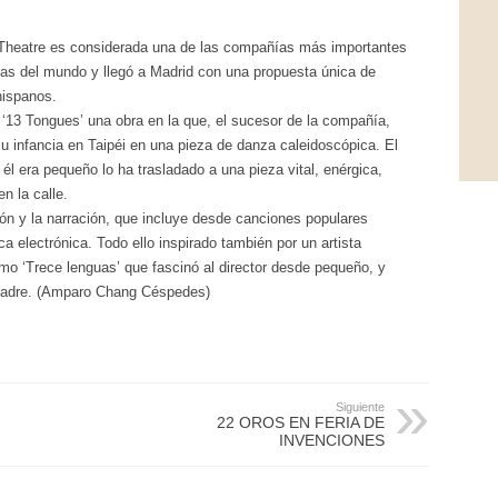
heatre es considerada una de las compañías más importantes
as del mundo y llegó a Madrid con una propuesta única de
hispanos.
 ‘13 Tongues’ una obra en la que, el sucesor de la compañía,
u infancia en Taipéi en una pieza de danza caleidoscópica. El
él era pequeño lo ha trasladado a una pieza vital, enérgica,
n la calle.
ión y la narración, que incluye desde canciones populares
a electrónica. Todo ello inspirado también por un artista
mo ‘Trece lenguas’ que fascinó al director desde pequeño, y
 madre. (Amparo Chang Céspedes)
Siguiente
22 OROS EN FERIA DE
INVENCIONES