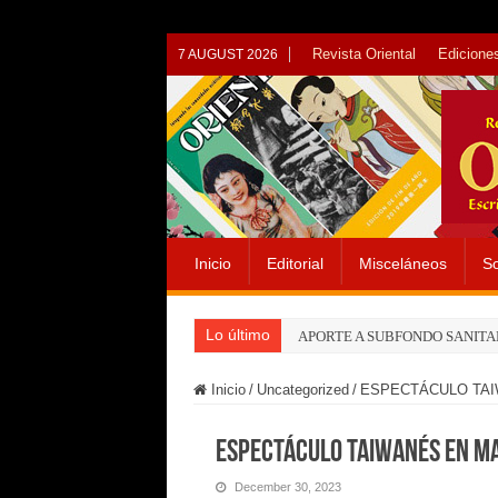
Revista Oriental
Ediciones
7 AUGUST 2026
Inicio
Editorial
Misceláneos
So
Lo último
APORTE A SUBFONDO SANITA
Inicio
/
Uncategorized
/
ESPECTÁCULO TAI
ESPECTÁCULO TAIWANÉS EN M
December 30, 2023