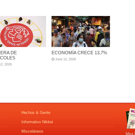
ERA DE
ECONOMÍA CRECE 13,7%
COLES
June 12, 2026
12, 2026
Hechos & Gente
Informativo Nikkei
Misceláneos
Mira 