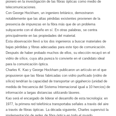
pionero en la investigación de las fibras ópticas como medio de
telecomunicaciones.
Con George Hockham, un ingeniero británico, demostraron
notablemente que las altas pérdidas existentes provienen de la
presencia de impurezas en la fibra más que de un problema
subyacente con el diseño en sí. En otras palabras, se centra
principalmente en las propiedades del material.
Esta observación llevó a los dos ingenieros a buscar materiales de
bajas pérdidas y fibras adecuadas para este tipo de comunicación.
Después de haber probado muchos de ellos, su elección recayó en el
vidrio de sílice, cuya alta pureza lo convierte en el candidato ideal
para la comunicación óptica.
Charles K. Kao y George Hockham publicaron un artículo en el que
propusieron que las fibras fabricadas con vidrio purificado (vidrio de
sílice) tendrían la capacidad de transportar un gigahercio (unidad de
medida de frecuencia del Sistema Internacional igual a 10 hercios) de
información a largas distancias utilizando láseres.
Kao será el encargado de liderar el desarrollo de esta tecnología: en
1977, la primera red telefónica transportaba señales a través del aire
a través de fibras ópticas. La década siguiente, Charles supervisó la
implementación de redes de fibra óptica en todo el mundo.