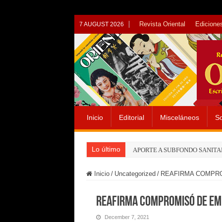
Revista Oriental
Ediciones
7 AUGUST 2026
Inicio
Editorial
Misceláneos
So
Lo último
APORTE A SUBFONDO SANITA
Inicio
/
Uncategorized
/
REAFIRMA COMPRO
REAFIRMA COMPROMISÓ DE EMI
December 7, 2021