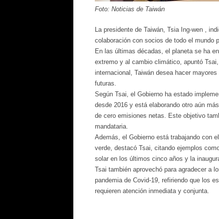
Foto: Noticias de Taiwán
La presidente de Taiwán, Tsia Ing-wen , in
colaboración con socios de todo el mundo pa
En las últimas décadas, el planeta se ha e
extremo y al cambio climático, apuntó Tsai
internacional, Taiwán desea hacer mayores 
futuras.
Según Tsai, el Gobierno ha estado impleme
desde 2016 y está elaborando otro aún más a
de cero emisiones netas. Este objetivo tamb
mandataria.
Además, el Gobierno está trabajando con el 
verde, destacó Tsai, citando ejemplos com
solar en los últimos cinco años y la inaugu
Tsai también aprovechó para agradecer a los
pandemia de Covid-19, refiriendo que los esf
requieren atención inmediata y conjunta.