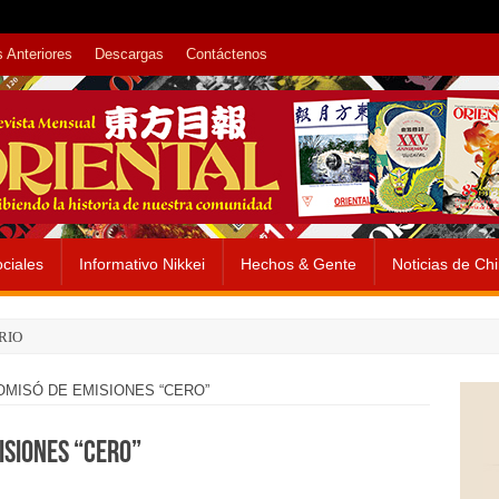
 Anteriores
Descargas
Contáctenos
ciales
Informativo Nikkei
Hechos & Gente
Noticias de Ch
RIO
MISÓ DE EMISIONES “CERO”
SIONES “CERO”