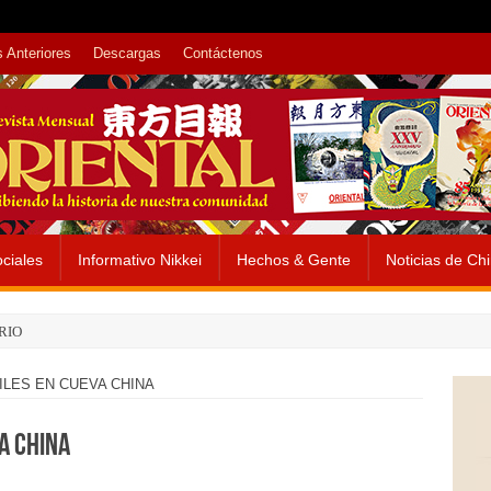
 Anteriores
Descargas
Contáctenos
ciales
Informativo Nikkei
Hechos & Gente
Noticias de Ch
RIO
ILES EN CUEVA CHINA
A CHINA