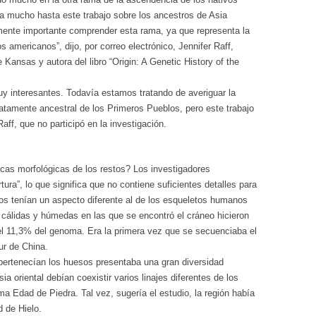
ía mucho hasta este trabajo sobre los ancestros de Asia
lmente importante comprender esta rama, ya que representa la
 americanos”, dijo, por correo electrónico, Jennifer Raff,
 Kansas y autora del libro “Origin: A Genetic History of the
y interesantes. Todavía estamos tratando de averiguar la
atamente ancestral de los Primeros Pueblos, pero este trabajo
aff, que no participó en la investigación.
icas morfológicas de los restos? Los investigadores
ra”, lo que significa que no contiene suficientes detalles para
sos tenían un aspecto diferente al de los esqueletos humanos
 cálidas y húmedas en las que se encontró el cráneo hicieron
 el 11,3% del genoma. Era la primera vez que se secuenciaba el
ur de China.
 pertenecían los huesos presentaba una gran diversidad
ia oriental debían coexistir varios linajes diferentes de los
 Edad de Piedra. Tal vez, sugería el estudio, la región había
d de Hielo.