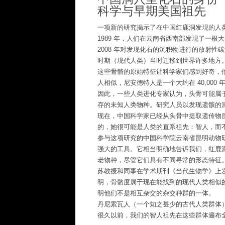
科学与早期美国祖先
一项新的研究揭示了在中国红鹿洞发现的人
1989 年，人们在云南省西南部发现了一根
2008 年对发现化石的沉积物进行的放射性碳
时期（现代人类）当时迁移到世界许多地方
这些骨骼的原始特征让科学家们感到好奇，
人相似，尼安德特人是一个大约在 40,00
因此，一些人类进化专家认为，头骨可能属
存的未知人类物种。研究人员以发现遗骸的洞穴名命名这
现在，中国科学家已经从头骨中提取遗传物
的，她很可能是人类的直系祖先：智人，而
参与这项研究的中国科学院云南省昆明动物研
强大的工具。它相当明确地告诉我们，红鹿
老物种，尽管它们具有不同寻常的形态特征。
苏教授和同事在学术期刊《当代生物学》上
明，骨骼度属于现在能找到的现代人类相似
明他们不是相互杂交的杂交种群的一体。
丹尼索瓦人（一个知之甚少的古代人类群体）
很久以前，我们的智人祖先在这些群体遍布