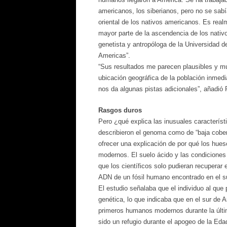
americanos, los siberianos, pero no se sab
oriental de los nativos americanos. Es rea
mayor parte de la ascendencia de los nativos
genetista y antropóloga de la Universidad de
Americas”.
“Sus resultados me parecen plausibles y mu
ubicación geográfica de la población inmedi
nos da algunas pistas adicionales”, añadió R
Rasgos duros
Pero ¿qué explica las inusuales característ
describieron el genoma como de “baja cobertu
ofrecer una explicación de por qué los hue
modernos. El suelo ácido y las condiciones
que los científicos solo pudieran recuperar
ADN de un fósil humano encontrado en el s
El estudio señalaba que el individuo al que
genética, lo que indicaba que en el sur de As
primeros humanos modernos durante la última
sido un refugio durante el apogeo de la Eda