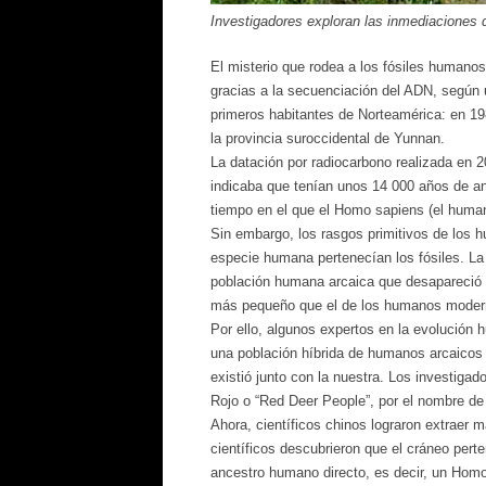
Investigadores exploran las inmediaciones 
El misterio que rodea a los fósiles humano
gracias a la secuenciación del ADN, según u
primeros habitantes de Norteamérica: en 19
la provincia suroccidental de Yunnan.
La datación por radiocarbono realizada en 
indicaba que tenían unos 14 000 años de ant
tiempo en el que el Homo sapiens (el hum
Sin embargo, los rasgos primitivos de los h
especie humana pertenecían los fósiles. La 
población humana arcaica que desapareció h
más pequeño que el de los humanos moder
Por ello, algunos expertos en la evolución
una población híbrida de humanos arcaico
existió junto con la nuestra. Los investiga
Rojo o “Red Deer People”, por el nombre de 
Ahora, científicos chinos lograron extraer 
científicos descubrieron que el cráneo per
ancestro humano directo, es decir, un Hom