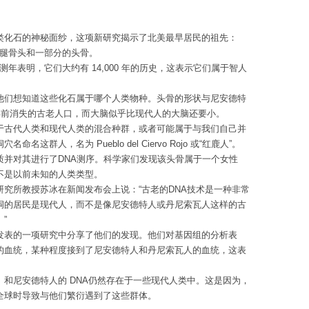
类化石的神秘面纱，这项新研究揭示了北美最早居民的祖先：
大腿骨头和一部分的头骨。
测年表明，它们大约有 14,000 年的历史，这表示它们属于智人
。
他们想知道这些化石属于哪个人类物种。头骨的形状与尼安德特
0 年前消失的古老人口，而大脑似乎比现代人的大脑还要小。
于古代人类和现代人类的混合种群，或者可能属于与我们自己并
群人，名为 Pueblo del Ciervo Rojo 或“红鹿人”。
质并对其进行了DNA测序。科学家们发现该头骨属于一个女性
不是以前未知的人类类型。
究所教授苏冰在新闻发布会上说：“古老的DNA技术是一种非常
洞的居民是现代人，而不是像尼安德特人或丹尼索瓦人这样的古
”
发表的一项研究中分享了他们的发现。他们对基因组的分析表
的血统，某种程度接到了尼安德特人和丹尼索瓦人的血统，这表
和尼安德特人的 DNA仍然存在于一些现代人类中。这是因为，
全球时导致与他们繁衍遇到了这些群体。