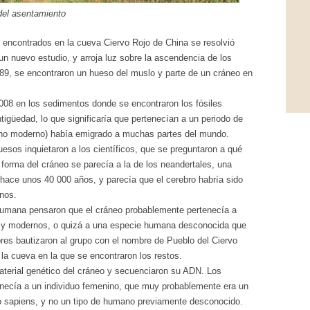
del asentamiento
s encontrados en la cueva Ciervo Rojo de China se resolvió
n nuevo estudio, y arroja luz sobre la ascendencia de los
89, se encontraron un hueso del muslo y parte de un cráneo en
2008 en los sedimentos donde se encontraron los fósiles
igüedad, lo que significaría que pertenecían a un periodo de
ano moderno) había emigrado a muchas partes del mundo.
uesos inquietaron a los científicos, que se preguntaron a qué
forma del cráneo se parecía a la de los neandertales, una
ace unos 40 000 años, y parecía que el cerebro habría sido
nos.
 humana pensaron que el cráneo probablemente pertenecía a
s y modernos, o quizá a una especie humana desconocida que
dores bautizaron al grupo con el nombre de Pueblo del Ciervo
la cueva en la que se encontraron los restos.
material genético del cráneo y secuenciaron su ADN. Los
tenecía a un individuo femenino, que muy probablemente era un
o sapiens, y no un tipo de humano previamente desconocido.