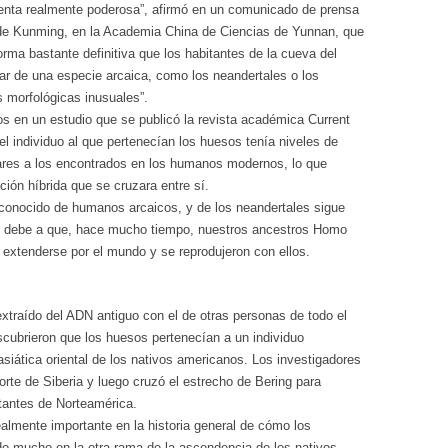
ienta realmente poderosa”, afirmó en un comunicado de prensa
a de Kunming, en la Academia China de Ciencias de Yunnan, que
forma bastante definitiva que los habitantes de la cueva del
r de una especie arcaica, como los neandertales o los
 morfológicas inusuales”.
s en un estudio que se publicó la revista académica Current
el individuo al que pertenecían los huesos tenía niveles de
ares a los encontrados en los humanos modernos, lo que
ión híbrida que se cruzara entre sí.
conocido de humanos arcaicos, y de los neandertales sigue
e debe a que, hace mucho tiempo, nuestros ancestros Homo
 extenderse por el mundo y se reprodujeron con ellos.
traído del ADN antiguo con el de otras personas de todo el
ubrieron que los huesos pertenecían a un individuo
iática oriental de los nativos americanos. Los investigadores
orte de Siberia y luego cruzó el estrecho de Bering para
itantes de Norteamérica.
almente importante en la historia general de cómo los
o mucho en la otra rama de la ascendencia de los nativos