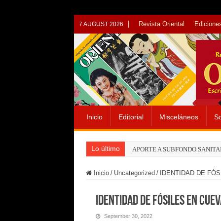
Revista Oriental
Ediciones
7 AUGUST 2026
Inicio
Editorial
Misceláneos
So
Lo último
APORTE A SUBFONDO SANITA
Inicio
/
Uncategorized
/
IDENTIDAD DE FÓS
IDENTIDAD DE FÓSILES EN CUEV
September 30, 2022