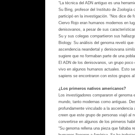
“La técnica del ADN antiguo es una herram
Su Bing, profesor del Instituto de Zoologí
participó en la investigación. “Nos dice de 
Ciervo Rojo eran humanos modernos en luga
denisovanos, a pesar de sus características
Su y sus colegas compartieron sus hallazgo
Biology. Su análisis del genoma reveló que 
ascendencia neandertal y denisovana simil
sugiere que no formaban parte de una poblac
El ADN de los denisovanos, un grupo poco 
vivo en algunos humanos actuales. Esto s
sapiens se encontraron con estos grupos al
¿Los primeros nativos americanos?
Los investigadores compararon el genoma ex
mundo, tanto modernas como antiguas. Desc
profundamente vinculado a la ascendencia as
creen que este grupo de personas viajó al n
convertirse en algunos de los primeros hab
“Su genoma rellena una pieza que faltaba re
humanos llegaron a América. Se ha trabajad