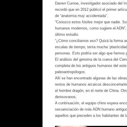
Darren Curnoe, investigador asociado del In
recordó que en 2012 publicó el primer artícu
de “anatomía muy accidentada”.
“Conozco estos fósiles mejor que nadie. S
humanos modernos, como sugiere el ADN”, dij
último estudio.
“¿Cómo conciliamos eso? Quizá la forma an
escalas de tiempo, tenía mucha ‘plasticidad’
personas. Esto podría ser algo que hemos p
El análisis del genoma de la cueva del Cie
completa de los antiguos humanos del este y
paleoantropólogos.
Allí se han encontrado algunas de las obra
restos de humanos arcaicos desconcertante
el hombre dragón, en el norte de China. Otr
denisovanos.
A continuación, el equipo chino espera enco
secuenciación de más ADN humano antiguo a 
aquellos que preceden a los habitantes de l