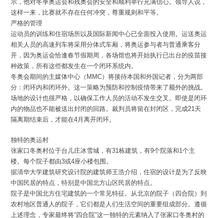
示，他对冬季奥运会和残奥会的安全和顺利举行充满信心。领导人说，
这样一来，比赛就不存在任何冲突，尊重规则和平等。
严格的管理
运动员的训练和住宿场所以及国际新闻中心已全面投入使用。运送奥运
相关人员的高速列车将采用分体式车厢，将奥运参与者与普通乘客分
开，因为奥运会恰逢春节假期周，各场馆也将开始执行已出台的疫苗接
种政策，所有这些都发生在一个闭环系统内。
冬奥会期间的主媒体中心（MMC）将接待本国和外国记者，分为两部
分：闭环内和闭环外。这一策略为预防和控制疫情带来了额外的挑战。
场地的设计也很严格，以确保工作人员的活动不发生交叉。即使是闭环
内的物品也不能被送出封闭的回路。裁判员将留在封闭区，完成21天
隔离期结束后，才能在4月离开闭环。
独特的奥运村
张家口冬奥村位于台儿庄冰雪城，有31栋建筑，有9个院落和1个主
楼。每个院子都由3或4座小楼包围。
据清华大学建筑研究设计院的建筑师王浩介绍，住宿的设计是为了反映
中国民居的特点，特别是中国北方山区民居的特点。
院子是中国北方住宅建筑的一个常见特征。从北京的院子（四合院）到
农村地区普通人的院子，它们都是人们生活空间的重要组成部分。遵循
上述理念，专家最终将“四合院”这一独特的元素纳入了张家口冬奥村的