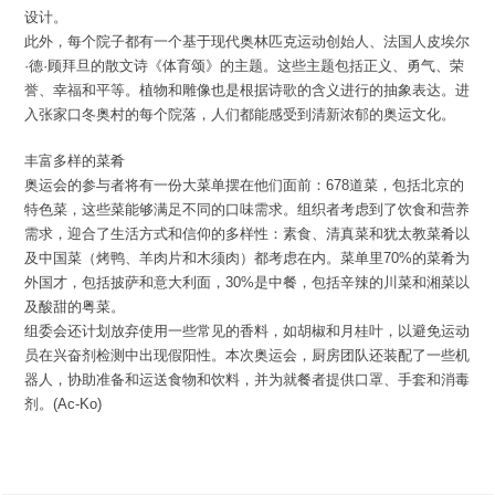
设计。
此外，每个院子都有一个基于现代奥林匹克运动创始人、法国人皮埃尔
·德·顾拜旦的散文诗《体育颂》的主题。这些主题包括正义、勇气、荣
誉、幸福和平等。植物和雕像也是根据诗歌的含义进行的抽象表达。进
入张家口冬奥村的每个院落，人们都能感受到清新浓郁的奥运文化。
丰富多样的菜肴
奥运会的参与者将有一份大菜单摆在他们面前：678道菜，包括北京的
特色菜，这些菜能够满足不同的口味需求。组织者考虑到了饮食和营养
需求，迎合了生活方式和信仰的多样性：素食、清真菜和犹太教菜肴以
及中国菜（烤鸭、羊肉片和木须肉）都考虑在内。菜单里70%的菜肴为
外国才，包括披萨和意大利面，30%是中餐，包括辛辣的川菜和湘菜以
及酸甜的粤菜。
组委会还计划放弃使用一些常见的香料，如胡椒和月桂叶，以避免运动
员在兴奋剂检测中出现假阳性。本次奥运会，厨房团队还装配了一些机
器人，协助准备和运送食物和饮料，并为就餐者提供口罩、手套和消毒
剂。(Ac-Ko)