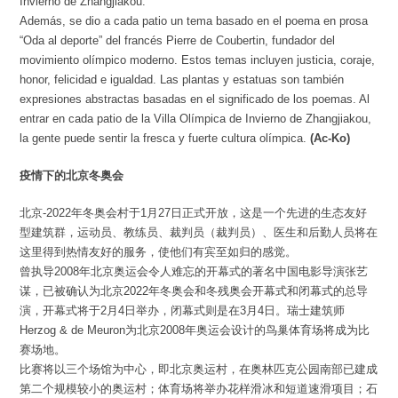
Invierno de Zhangjiakou.
Además, se dio a cada patio un tema basado en el poema en prosa
“Oda al deporte” del francés Pierre de Coubertin, fundador del
movimiento olímpico moderno. Estos temas incluyen justicia, coraje,
honor, felicidad e igualdad. Las plantas y estatuas son también
expresiones abstractas basadas en el significado de los poemas. Al
entrar en cada patio de la Villa Olímpica de Invierno de Zhangjiakou,
la gente puede sentir la fresca y fuerte cultura olímpica.
(Ac-Ko)
疫情下的北京冬奥会
北京-2022年冬奥会村于1月27日正式开放，这是一个先进的生态友好
型建筑群，运动员、教练员、裁判员（裁判员）、医生和后勤人员将在
这里得到热情友好的服务，使他们有宾至如归的感觉。
曾执导2008年北京奥运会令人难忘的开幕式的著名中国电影导演张艺
谋，已被确认为北京2022年冬奥会和冬残奥会开幕式和闭幕式的总导
演，开幕式将于2月4日举办，闭幕式则是在3月4日。瑞士建筑师
Herzog & de Meuron为北京2008年奥运会设计的鸟巢体育场将成为比
赛场地。
比赛将以三个场馆为中心，即北京奥运村，在奥林匹克公园南部已建成
第二个规模较小的奥运村；体育场将举办花样滑冰和短道速滑项目；石