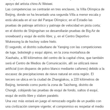
apoyo del artista chino Ai Weiwei.
Las competencias se centrarán en tres enclaves, la Villa Olímpica de
Beijing, donde se ha levantado una segunda Villa a menor escala y
está ubicada en el sur del Parque Olímpico; en el Estadio las
pruebas de patinaje artístico y patinaje de velocidad en pista corta;
en el distrito de Shijingshan se desarrollarán pruebas de Big Air de
snowboard y esquí de estilo libre; y, en el Centro Deportivo
Wukesong la de hockey sobre hielo.
El segundo, el distrito suburbano de Yanqing con las competiciones
de luge, bobsleigh y esquí alpino, en la zona montañosa de
Xiaohaitu, a 90 kilómetros del centro de la capital china, que también
será el Centro de Medios de Comunicación, allí se utilizará nieve
artificial (con disparos de polvo blanco mediante cañones) debido a la
escasez de precipitaciones de nieve natural en esta región. El
tercero se ubica en la ciudad de Zhangjiakou, a 220 kilómetros de
Beijing, teniendo como punto la zona de Taiziheng, distrito de
Chongli, cobijando las pruebas de esquí de fondo, saltos d esquí,
esquí de estilo libre y slalom paralelo.
Una vez más estará en juego el remozado orgullo de un pueblo con
una civilización siempre vigente; el compromiso es respetar el medio