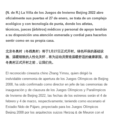
(N. de R.) La Villa de los Juegos de Invierno Beijing 2022 abre
oficialmente sus puertas el 27 de enero, se trata de un complejo
ecológico y con tecnología de punta, donde los atletas,
técnicos, jueces (árbitros) médicos y personal de apoyo tendrán
a su disposición una atención esmerada y cordial para hacerlos
sentir como en su propia casa.
北京冬奥村（冬残奥村）将于1月27日正式开村。绿色环保的基础设
施、温暖细致的人性化关怀，将为运动员营造温暖舒适的健康家园。在
冬奥村正式开村之前，让我们先。
El reconocido cineasta chino Zhang Yimou, quien dirigió la
inolvidable ceremonia de apertura de los Juegos Olímpicos de Beijing
2008, ha sido confirmado como director en jefe de las ceremonias de
inauguración y de clausura de los Juegos Olímpicos y Paralímpicos
de Invierno de Beijing 2022, las fechas de los estrenos serán el 4 de
febrero y 4 de marzo, respectivamente; teniendo como escenario el
Estadio Nido de Pájaro, proyectado para los Juegos Olímpicos
Beijing 2008 por los arquitectos suizos Herzog & de Meuron con el