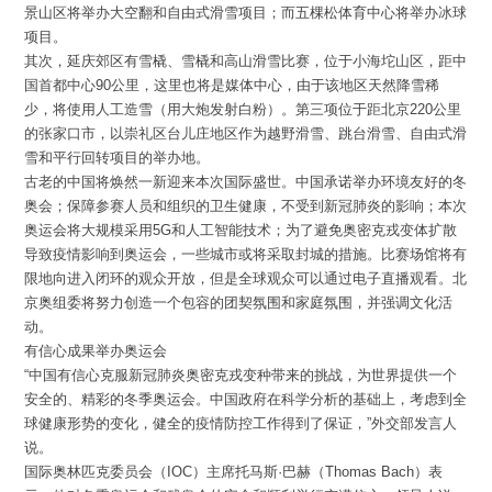
景山区将举办大空翻和自由式滑雪项目；而五棵松体育中心将举办冰球
项目。
其次，延庆郊区有雪橇、雪橇和高山滑雪比赛，位于小海坨山区，距中
国首都中心90公里，这里也将是媒体中心，由于该地区天然降雪稀
少，将使用人工造雪（用大炮发射白粉）。第三项位于距北京220公里
的张家口市，以崇礼区台儿庄地区作为越野滑雪、跳台滑雪、自由式滑
雪和平行回转项目的举办地。
古老的中国将焕然一新迎来本次国际盛世。中国承诺举办环境友好的冬
奥会；保障参赛人员和组织的卫生健康，不受到新冠肺炎的影响；本次
奥运会将大规模采用5G和人工智能技术；为了避免奥密克戎变体扩散
导致疫情影响到奥运会，一些城市或将采取封城的措施。比赛场馆将有
限地向进入闭环的观众开放，但是全球观众可以通过电子直播观看。北
京奥组委将努力创造一个包容的团契氛围和家庭氛围，并强调文化活
动。
有信心成果举办奥运会
“中国有信心克服新冠肺炎奥密克戎变种带来的挑战，为世界提供一个
安全的、精彩的冬季奥运会。中国政府在科学分析的基础上，考虑到全
球健康形势的变化，健全的疫情防控工作得到了保证，”外交部发言人
说。
国际奥林匹克委员会（IOC）主席托马斯·巴赫（Thomas Bach）表