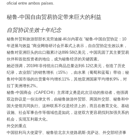
oficial entre ambos países.
秘鲁-中国自由贸易协定带来巨大的利益
自贸协议生效十年纪念
秘鲁外贸和旅游部部长克劳迪娅-科尔内霍在 “秘鲁-中国自贸协定：10
年进展与效益 “商业网络研讨会开幕式上表示，自自贸协定生效以来，
秘鲁对亚洲巨头的出口额累计达899.58亿美元，中国巩固了其主要贸易
伙伴和首批投资者的地位，成为秘鲁经济的关键因素。
她还强调，2019年非传统出口商品总量达到6.12亿美元，创造了历史
纪录，农业部门的销售增长（15%），由水果（葡萄和蓝莓）带动；秘
鲁对中国市场的出货量年均增长11%，其他亚洲国家平均增长9%，对
拉丁美洲增长2%。
秘鲁-中国商会（CAPECHI）主席谭义勇是此次活动的推动者，他强调
双边协议是一份法律文书，由秘鲁旅游外贸部、两国外交部、秘鲁和中
国大使馆共同执行。这种联系不仅是经济上的，而且在教育文化、基础
设施、社会军事合作等领域也是如此，这使双方更容易找到加强关系的
机会，实现互利最大化。
外交的重点
中国驻利马大使梁宇、秘鲁驻北京大使路易斯-克萨达、外交部经济事