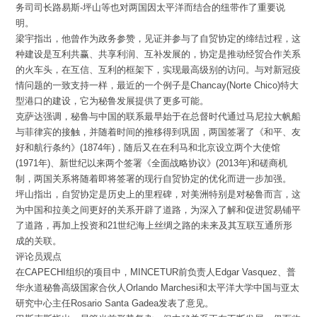
务司司长路易斯-坪山等也对两国因太平洋而结合的纽带作了重要说
明。
梁宇指出，他曾作为政务参赞，见证并参与了自贸协定的缔结过程，这
种建设是互利共赢、共享利润、互补发展的，协定是推动经贸合作关系
的火车头，在互信、互利的框架下，实现最高级别的访问。与对新冠疫
情问题的一致支持一样，最近的一个例子是Chancay(Norte Chico)特大
型港口的建设，它为秘鲁发展提供了更多可能。
克萨达强调，秘鲁与中国的联系最早始于在总督时代通过马尼拉大帆船
与菲律宾的接触，并随着时间的推移得到巩固，两国签署了《和平、友
好和航行条约》(1874年)，随后又在在利马和北京设立两个大使馆
(1971年)、新世纪以来两个签署《全面战略协议》(2013年)和磋商机
制，两国关系将随着即将签署的现行自贸协定的优化而进一步加强。
坪山指出，自贸协定是历史上的里程碑，对美洲特别是对秘鲁而言，这
为中国和拉美之间更好的关系开辟了道路，为深入了解和促进贸易铺平
了道路，再加上投资和21世纪海上丝绸之路的未来及其互联互通所形
成的关联。
评论员观点
在CAPECHI组织的项目中，MINCETUR前负责人Edgar Vasquez、普
华永道秘鲁高级国家合伙人Orlando Marchesi和太平洋大学中国与亚太
研究中心主任Rosario Santa Gadea发表了意见。