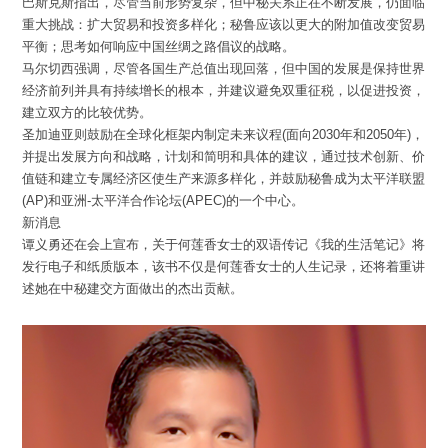
巴斯克斯指出，尽管当前形势复杂，但中秘关系正在不断发展，仍面临
重大挑战：扩大贸易和投资多样化；秘鲁应该以更大的附加值改变贸易
平衡；思考如何响应中国丝绸之路倡议的战略。
马尔切西强调，尽管各国生产总值出现回落，但中国的发展是保持世界
经济前列并具有持续增长的根本，并建议避免双重征税，以促进投资，
建立双方的比较优势。
圣加迪亚则鼓励在全球化框架内制定未来议程(面向2030年和2050年)，
并提出发展方向和战略，计划和简明和具体的建议，通过技术创新、价
值链和建立专属经济区使生产来源多样化，并鼓励秘鲁成为太平洋联盟
(AP)和亚洲-太平洋合作论坛(APEC)的一个中心。
新消息
谭义勇还在会上宣布，关于何莲香女士的双语传记《我的生活笔记》将
发行电子和纸质版本，该书不仅是何莲香女士的人生记录，还将着重讲
述她在中秘建交方面做出的杰出贡献。