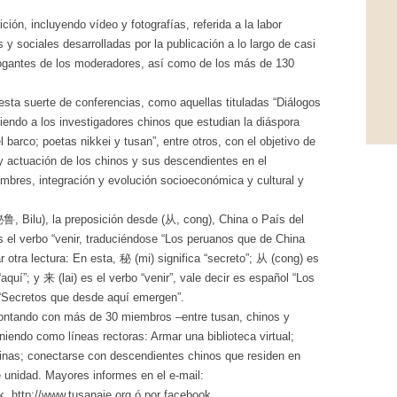
ción, incluyendo vídeo y fotografías, referida a la labor
s y sociales desarrolladas por la publicación a lo largo de casi
rogantes de los moderadores, así como de los más de 130
sta suerte de conferencias, como aquellas tituladas “Diálogos
iendo a los investigadores chinos que estudian la diáspora
barco; poetas nikkei y tusan”, entre otros, con el objetivo de
y actuación de los chinos y sus descendientes en el
bres, integración y evolución socioeconómica y cultural y
 Bilu), la preposición desde (从, cong), China o País del
el verbo “venir, traduciéndose “Los peruanos que de China
otra lectura: En esta, 秘 (mi) significa “secreto”; 从 (cong) es
aquí”; y 来 (lai) es el verbo “venir”, vale decir es español “Los
 “Secretos que desde aquí emergen”.
ontando con más de 30 miembros –entre tusan, chinos y
iendo como líneas rectoras: Armar una biblioteca virtual;
 chinas; conectarse con descendientes chinos que residen en
e unidad. Mayores informes en el e-mail:
 http://www.tusanaje.org ó por facebook.