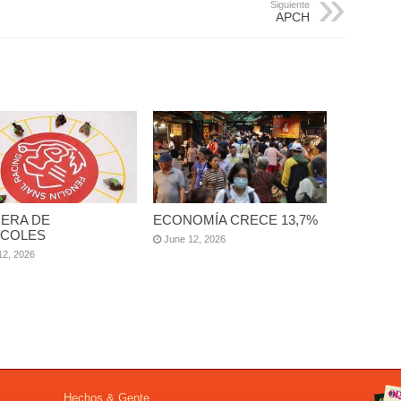
Siguiente
APCH
ERA DE
ECONOMÍA CRECE 13,7%
COLES
June 12, 2026
12, 2026
Hechos & Gente