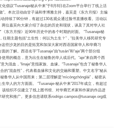
议“Tusanaje秘从中来”于8月8日在Zoom平台举行了线上活
敬”。本次活动由甘子涵和李博雅主持，嘉宾是《东方月报》主编
och。活动持续了90分钟，有超过130名观众通过脸书直播收看。活动以
，两位嘉宾向大家介绍了杂志的历史和现状，谈及了其对华人社
方月报》近90年历史中的各个时期的封面。 “Tusanaje秘
，往期主题包括“土生性：何以为土生？”，“拉美华人移民研究专
举办这些沙龙的目的是拓宽和加深大家对西语国家华人和华裔习
。西语名字“Tusanaje”由“tusán”和“aje”两个部分组
在秘鲁使用的概念，意为出生在秘鲁的华人或后代。“aje”来自两个西
tizaje”意为混血，“linaje”意指家族、血缘。“Tusanaje”包含了秘鲁华人
合的“混血性”，代表着血缘和文化的交融和重塑。中文名字“秘从
i”，秘鲁华人从中国而来；第二层理解是“mìcóngzhōnglái”，秘密从
的方方面面。 “Tusanaje-秘从中来”2017年成立，有超过
成。该组织不仅建立了线上图书馆、对华裔艺术家和作家的作品进
。更多信息请联系rodrigo.campos@tusanaje.org或