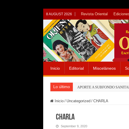
Revista Oriental
Ediciones
8 AUGUST 2026
Inicio
Editorial
Misceláneos
So
Lo último
APORTE A SUBFONDO SANITA
Inicio
/
Uncategorized
/
CHARLA
CHARLA
September 9, 2020