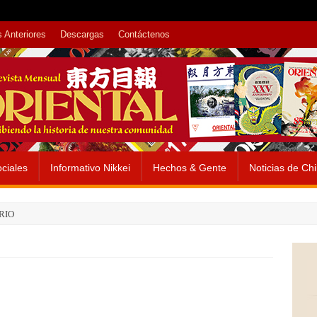
 Anteriores
Descargas
Contáctenos
ciales
Informativo Nikkei
Hechos & Gente
Noticias de Ch
RIO