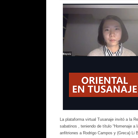
La plataforma virtual Tusanaje invitó a la R
sabatinos , teniendo de título “Homenaje a 
anfitriones a Rodrigo Campos y (Greca) Li B