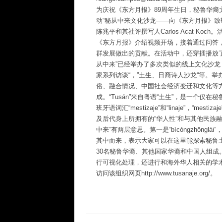
为庆祝《东方月报》89周年生日，秘鲁华裔文化倡
动“秘从中来文化沙龙——向《东方月报》致
陈兆平和其社评撰写人Carlos Acat K
《东方月报》介绍视频开场，接着通过问答
群发展做出的贡献。在活动中，还穿插播放了《东
从中来”已经举办了多次类似的线上文化沙龙
家系列访谈“，”土生、日裔诗人沙龙“等。
俗、融合情况、中国社会经济变迁和文化等方面的了解
成。“Tusán”来自粤语“土生”，是一个仅
班牙语词汇“mestizaje”和“linaje”，“mes
及后代身上所拥有的“华人性”和与其他民族融
中来”有两层意思。第一是“bìcóngzhōnglá
其中而来，表示大家可以在这里能探索秘鲁土生华人
30名秘鲁华裔、其他国家华裔和中国人组
行可视化处理，还进行和海外华人相关的学术研究和推广
访问该组织网页http://www.tusanaje.org/。