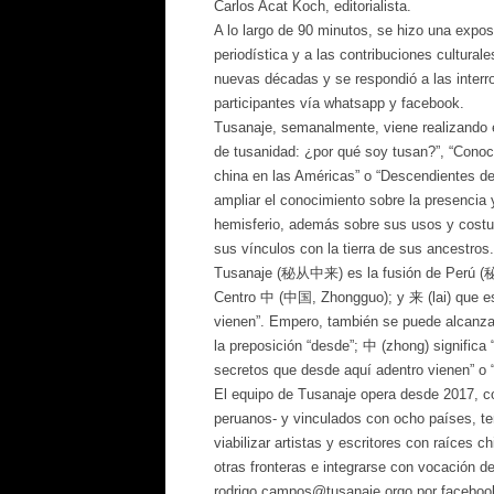
Carlos Acat Koch, editorialista.
A lo largo de 90 minutos, se hizo una exposi
periodística y a las contribuciones culturale
nuevas décadas y se respondió a las inter
participantes vía whatsapp y facebook.
Tusanaje, semanalmente, viene realizando e
de tusanidad: ¿por qué soy tusan?”, “Conoc
china en las Américas” o “Descendientes del 
ampliar el conocimiento sobre la presencia 
hemisferio, además sobre sus usos y costum
sus vínculos con la tierra de sus ancestros.
Tusanaje (秘从中来) es la fusión de Perú (秘鲁,
Centro 中 (中国, Zhongguo); y 来 (lai) que es 
vienen”. Empero, también se puede alcanzar 
la preposición “desde”; 中 (zhong) significa “
secretos que desde aquí adentro vienen” o
El equipo de Tusanaje opera desde 2017, c
peruanos- y vinculados con ocho países, ten
viabilizar artistas y escritores con raíces
otras fronteras e integrarse con vocación d
rodrigo.campos@tusanaje.orgo por facebook.