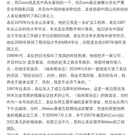
出，而Zoom就是其中风头最劲的一个。但Zoom最近被曝出存在严重
安全和隐私问题，并且向中国传输加密信息，这使祖籍中国山东的创始
人袁征被推到了风口浪尖上。
袁征1970年出生在山东泰安。他的父亲是一名矿业工程师。袁征1987
年从山东科技大学毕业，专业是应用数学和计算机。他22岁在中国矿
业大学攻读工学硕士学位的期间结婚。袁征并没有长期海外留学经历。
他在2006年获得了斯坦福大学的MBA学位，但那是在他1997年移民美
国之后。
1990年代，袁征把目光投向了美国的科技热潮。他很想开一家公司，
并且对比尔·盖茨着迷。但他的赴美之路非常曲折。他曾经被拒签八
次，但他没有放弃。《福布斯杂志》2019年5月的一篇报道引述了袁征
的话说，“我告诉自己，好的，很好。我会尽我所能，直到你告诉，我
再也不能来这里了。否则，我是不会停下来的。”
1997年赴美后，袁征加入了成立仅两年的Webex。这是一家总部在加
州米尔皮塔斯的视频会议技术的公司。《福布斯杂志》的报道说，当时
作为一名年轻的员工，袁征在周五通宵编程是家常便饭，然后会在周六
下午去踢球。当时，Webex乘着互联网泡沫的繁荣，凭借利用更快网
速的视频会议工具，于2000年7月上市，并于2007年被思科(Cisco)以
32亿美元的价格收购。在那之后不久，思科让袁征领导Webex的工程
团队。