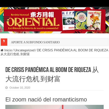
APORTE A SUBFONDO SANITARIO
Inicio
/
Uncategorized
/
DE CRISIS PANDÉMICA AL BOOM DE RIQUEZA
从大流行危机 到财富
DE CRISIS PANDÉMICA AL BOOM DE RIQUEZA 从
大流行危机 到财富
October 10, 2020
El zoom nació del romanticismo