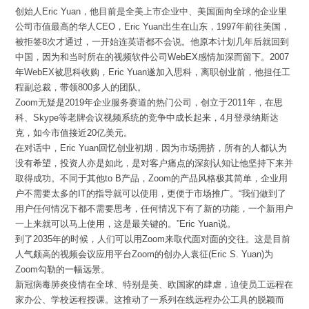
创始人Eric Yuan，他目前是全美上市企业中、美国面向全球的企业里
公司市值最高的华人CEO，Eric Yuan出生在山东，1997年前往美国，
被拒签8次才通过，一开始连英语都不会说。他原本计划几年后就回到
中国，因为和当时所在的视频软件公司WebEX感情加深而留下。2007
年WebEX被思科收购，Eric Yuan遂加入思科，离职创业前，他担任工
程副总裁，带领800多人的团队。
Zoom无疑是2019年企业服务赛道的热门公司，创立于2011年，在思
科、Skype等老牌会议视频系统的竞争中成长起来，4月登录纳斯达
克，如今市值接近20亿美元。
在对话中，Eric Yuan回忆创业初期，因为市场拥挤，所有的人都认为
没有希望，投资人亦是如此，是对客户痛点的深刻认知让他坚持下来并
取得成功。不同于其他to B产品，Zoom的产品风格极其简单，企业用
户不需要太多的IT的指导就可以使用，更便于市场推广。“我们做到了
用户任何情况下都不需要思考，任何情况下有了新的功能，一个新用户
一上来就可以马上使用，这是最关键的。”Eric Yuan说。
到了2035年的时候，人们可以用Zoom来取代面对面的交往。这是目前
人气颇高的视频会议应用平台Zoom的创办人袁征(Eric S. Yuan)为
Zoom勾勒的一幅远景。
新冠病毒肺炎疫情在全球、特别是美、欧国家的肆虐，迫使员工远程在
家办公、学校远程授课。这推动了一系列在线远程办公工具的脱颖而