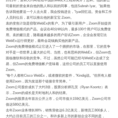
2011年，袁和大约40名在中国的WebEx工程师离开了思科。他的新公
司最初的资金来自他的熟人和以前的同事，包括Subrah Iyar。“如果他
告诉我他要送一个人去火星，我会投钱进去，”Iyar回忆说。资金和工作
人员到位后，袁可以推出他的新宝宝:Zoom。
袁的变焦计划是窃取WebEx的客户。为了吸引新用户，Zoom开始提供
免费增值模式的产品。会议在40分钟以内，最多100个用户可以免费使
用。袁的赌注是，随着越来越多的用户尝试Zoom，企业会发现它比
WebEx运行得更好，最终会花钱购买他的新产品。
Zoom的免费增值模式让它进入了一个拥挤的市场，在那里，它的竞争
对手是一些世界上最大的公司。当然，也有思科的WebEx，但Zoom也
面临微软和谷歌的竞争。不过，虽然公司可能已经与WebEx达成了交
易，但Zoom的免费增值帐户意味着，这些公司的员工可以直接使用
Zoom。
“每个人都有Cisco WebEx，或者微软的套件，”Kindig说。“但所有人都
使用Zoom，因为发送那个链接非常简单。”
Zoom公司股价成长了大约3倍，股票分析师孔茨（Ryan Koontz）表
示，Zoom的成长是天时地利人和的结果。
Zoom的股票去年首次公开上市，公司市值大159亿美元，Zoom公司市
值达580亿美元。
去年Zoom业务增长88%，销售营收达6.2亿美元，新增员工800多人，
大约占目前员工的三分之一。和许多新上市的新创企业不同的是，