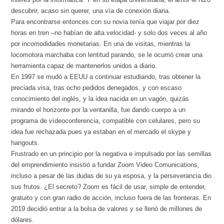
descubrir, acaso sin querer, una vía de conexión diaria.
Para encontrarse entonces con su novia tenía que viajar por diez
horas en tren –no habían de alta velocidad- y solo dos veces al año
por incomodidades monetarias. En una de visitas, mientras la
locomotora marchaba con lentitud parando, se le ocurrió crear una
herramienta capaz de mantenerlos unidos a diario.
En 1997 se mudó a EEUU a continuar estudiando, tras obtener la
preciada visa, tras ocho pedidos denegados, y con escaso
conocimiento del inglés, y la idea nacida en un vagón, quizás
mirando el horizonte por la ventanilla, fue dando cuerpo a un
programa de vídeoconferencia, compatible con celulares, pero su
idea fue rechazada pues ya estaban en el mercado el skype y
hangouts.
Frustrado en un principio por la negativa e impulsado por las semillas
del emprendimiento insistió a fundar Zoom Video Comunications,
incluso a pesar de las dudas de su ya esposa, y la perseverancia dio
sus frutos. ¿El secreto? Zoom es fácil de usar, simple de entender,
gratuito y con gran radio de acción, incluso fuera de las fronteras. En
2019 decidió entrar a la bolsa de valores y se llenó de millones de
dólares.