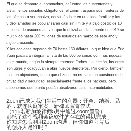
El que se desatara el coranavirus, así como las cuarentenas y
aislamientos sociales obligatorios, el zoom traspaso sus fronteras de
las oficinas a ser masivo, convirtiéndose en un aliado familiar y las
vídeollamadas se popularizaran casi sin límite y a bajo costo; de 10
millones de usuarios activos que lo utilizaban diariamente en 2019 se
multiplicó hasta 200 millones de usuarios en marzo de este año y
sigue creciendo.
Y las acciones treparon de 70 hasta 160 dólares, lo que hizo que Eric
Yuan pasara a integrar la lista de las 500 personas con más riqueza
en el mundo, según la siempre enterada Forbes. La lección; las crisis
son útiles y coadyuvan a abrir nuevos derroteros. Por cierto, también
existen objeciones, como que el zoom no es fiable en cuestiones de
privacidad y seguridad, especialmente frente a los hackers, pero
suponemos que pronto podrán absolverse tales incomodidades.
Zoom已成为我们生活中的利器；开会、结婚、品
酒，就连法庭审案、新律师宣誓仪式
（115名新加坡律师5月中通过Zoom宣誓），
都托了这个视频会议软件的存在的得以完成。
你知道怎么利用Zoom沟通，但你知道它背后
的创办人是谁吗？