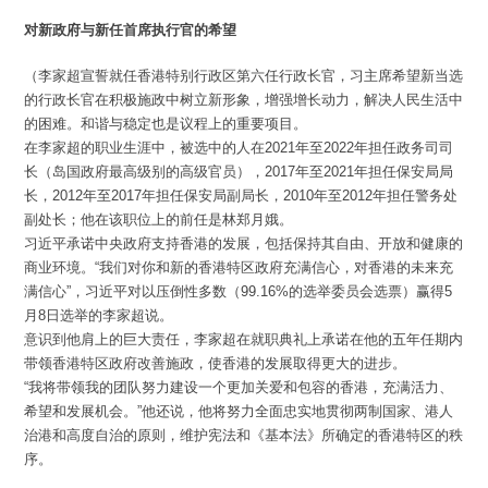
对新政府与新任首席执行官的希望
（李家超宣誓就任香港特别行政区第六任行政长官，习主席希望新当选
的行政长官在积极施政中树立新形象，增强增长动力，解决人民生活中
的困难。和谐与稳定也是议程上的重要项目。
在李家超的职业生涯中，被选中的人在2021年至2022年担任政务司司
长（岛国政府最高级别的高级官员），2017年至2021年担任保安局局
长，2012年至2017年担任保安局副局长，2010年至2012年担任警务处
副处长；他在该职位上的前任是林郑月娥。
习近平承诺中央政府支持香港的发展，包括保持其自由、开放和健康的
商业环境。“我们对你和新的香港特区政府充满信心，对香港的未来充
满信心”，习近平对以压倒性多数（99.16%的选举委员会选票）赢得5
月8日选举的李家超说。
意识到他肩上的巨大责任，李家超在就职典礼上承诺在他的五年任期内
带领香港特区政府改善施政，使香港的发展取得更大的进步。
“我将带领我的团队努力建设一个更加关爱和包容的香港，充满活力、
希望和发展机会。”他还说，他将努力全面忠实地贯彻两制国家、港人
治港和高度自治的原则，维护宪法和《基本法》所确定的香港特区的秩
序。