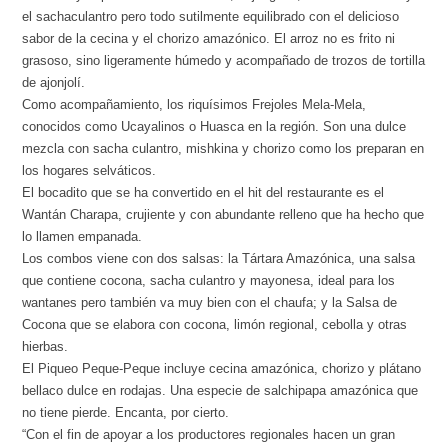
el sachaculantro pero todo sutilmente equilibrado con el delicioso
sabor de la cecina y el chorizo amazónico. El arroz no es frito ni
grasoso, sino ligeramente húmedo y acompañado de trozos de tortilla
de ajonjolí.
Como acompañamiento, los riquísimos Frejoles Mela-Mela,
conocidos como Ucayalinos o Huasca en la región. Son una dulce
mezcla con sacha culantro, mishkina y chorizo como los preparan en
los hogares selváticos.
El bocadito que se ha convertido en el hit del restaurante es el
Wantán Charapa, crujiente y con abundante relleno que ha hecho que
lo llamen empanada.
Los combos viene con dos salsas: la Tártara Amazónica, una salsa
que contiene cocona, sacha culantro y mayonesa, ideal para los
wantanes pero también va muy bien con el chaufa; y la Salsa de
Cocona que se elabora con cocona, limón regional, cebolla y otras
hierbas.
El Piqueo Peque-Peque incluye cecina amazónica, chorizo y plátano
bellaco dulce en rodajas. Una especie de salchipapa amazónica que
no tiene pierde. Encanta, por cierto.
“Con el fin de apoyar a los productores regionales hacen un gran