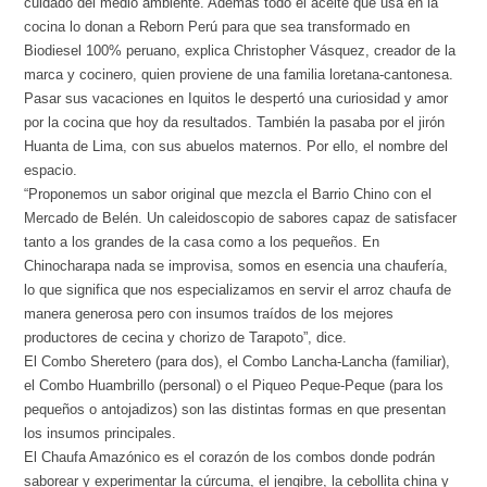
cuidado del medio ambiente. Además todo el aceite que usa en la
cocina lo donan a Reborn Perú para que sea transformado en
Biodiesel 100% peruano, explica Christopher Vásquez, creador de la
marca y cocinero, quien proviene de una familia loretana-cantonesa.
Pasar sus vacaciones en Iquitos le despertó una curiosidad y amor
por la cocina que hoy da resultados. También la pasaba por el jirón
Huanta de Lima, con sus abuelos maternos. Por ello, el nombre del
espacio.
“Proponemos un sabor original que mezcla el Barrio Chino con el
Mercado de Belén. Un caleidoscopio de sabores capaz de satisfacer
tanto a los grandes de la casa como a los pequeños. En
Chinocharapa nada se improvisa, somos en esencia una chaufería,
lo que significa que nos especializamos en servir el arroz chaufa de
manera generosa pero con insumos traídos de los mejores
productores de cecina y chorizo de Tarapoto”, dice.
El Combo Sheretero (para dos), el Combo Lancha-Lancha (familiar),
el Combo Huambrillo (personal) o el Piqueo Peque-Peque (para los
pequeños o antojadizos) son las distintas formas en que presentan
los insumos principales.
El Chaufa Amazónico es el corazón de los combos donde podrán
saborear y experimentar la cúrcuma, el jengibre, la cebollita china y