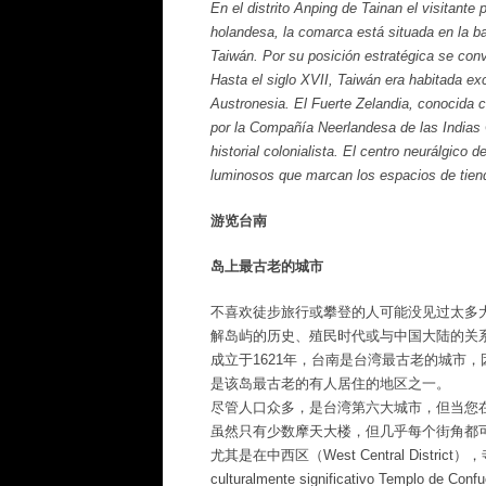
En el distrito Anping de Tainan el visitante 
holandesa, la comarca está situada en la b
Taiwán. Por su posición estratégica se con
Hasta el siglo XVII, Taiwán era habitada ex
Austronesia. El Fuerte Zelandia, conocida 
por la Compañía Neerlandesa de las Indias O
historial colonialista. El centro neurálgico
luminosos que marcan los espacios de tien
游览台南
岛上最古老的城市
不喜欢徒步旅行或攀登的人可能没见过太多
解岛屿的历史、殖民时代或与中国大陆的关
成立于1621年，台南是台湾最古老的城市
是该岛最古老的有人居住的地区之一。
尽管人口众多，是台湾第六大城市，但当您
虽然只有少数摩天大楼，但几乎每个街角都
尤其是在中西区（West Central District）
culturalmente significativo Te