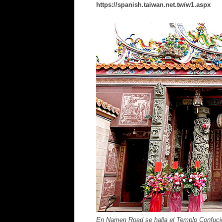
https://spanish.taiwan.net.tw/w1.aspx
En Namen Road se halla el Templo Confucio,