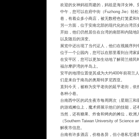
欢迎的女神妈祖而建的，妈祖是海洋女神。
中午，您可以在府中街（Fuzhong Ji
巷，有着众多小商店，被无数橙色灯笼柔和
另一方面，位于安南北部的现代化的台湾历
开始，他们仍然居住在台湾的南部和内陆地
以及随后的演变。
展览中还出现了当代证人，他们在视频序列
位于一个公园内，您可以在那里看到台湾家
在安平区，您可以更加生动地了解荷兰殖民
福尔摩萨湾的半岛上。
安平的地理位置使其成为大约400年前荷兰
们是来自于南岛的奥斯特罗尼西亚。
直到今天，被称为安平老街的延平老街，依
各种小巷。
台南西中区的武生夜市每周两次（星期三和
的游戏摊位上，魔术师展示他们的技能，还
当然，还有糖果、炸食和烤肉的摊位，欧洲
（Southern Taiwan University of
解夜市信息。
台南有许多酒店，价格各异，但小巷私宅通