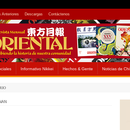
 Anteriores
Descargas
Contáctenos
ciales
Informativo Nikkei
Hechos & Gente
Noticias de Ch
RIO
NAN