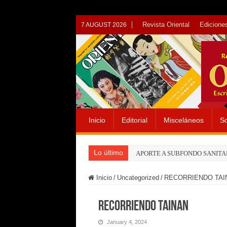
Revista Oriental
Ediciones
7 AUGUST 2026
Inicio
Editorial
Misceláneos
So
Lo último
APORTE A SUBFONDO SANITA
Inicio
/
Uncategorized
/
RECORRIENDO TAI
RECORRIENDO TAINAN
January 4, 2024