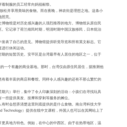
穿着制服的员工经常向妈祖献祭。
e）轻松放松并享用美味的食物。而在夜晚，神农街是理想之地。这条小
地照亮。
史博物馆是对历史感兴趣的人强烈推荐的地方。博物馆从原住民
区。它记录了荷兰殖民时期，明清时期中国汉族移民，日本统治
中发表了自己的意见。博物馆提供听觉导览和所有英文标志。它
庭进行休闲运动。
时期的短暂历史。安平区是台湾最早有人居住的地区之一，位于
人的一个有趣的商业基地。那时，台湾仅由原住民居住，据推测他
然有着丰富的商店和餐馆。同样令人感兴趣的还有不那么繁忙的
星期六）举行，集中了令人印象深刻的活动：小孩们在寻找玩具
有一些提供美发、按摩和穿刺等服务的摊位。
人有时会想弄清楚这里到底提供的是什么食物。南台湾科技大学
 Science and Technology）提供在线中文课程，外国人也可以在其网站上了
常更具地方特色。例如，在中心的中西区。由于在热带地区，温