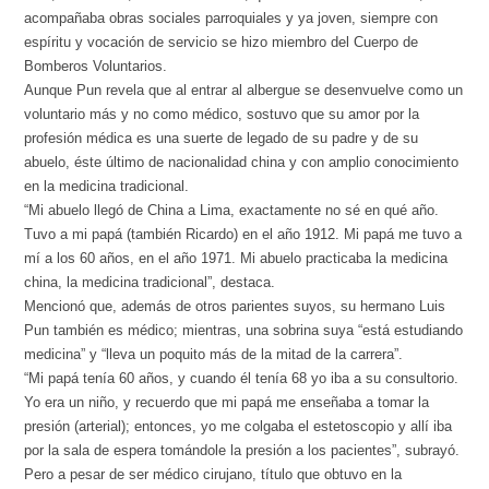
acompañaba obras sociales parroquiales y ya joven, siempre con
espíritu y vocación de servicio se hizo miembro del Cuerpo de
Bomberos Voluntarios.
Aunque Pun revela que al entrar al albergue se desenvuelve como un
voluntario más y no como médico, sostuvo que su amor por la
profesión médica es una suerte de legado de su padre y de su
abuelo, éste último de nacionalidad china y con amplio conocimiento
en la medicina tradicional.
“Mi abuelo llegó de China a Lima, exactamente no sé en qué año.
Tuvo a mi papá (también Ricardo) en el año 1912. Mi papá me tuvo a
mí a los 60 años, en el año 1971. Mi abuelo practicaba la medicina
china, la medicina tradicional”, destaca.
Mencionó que, además de otros parientes suyos, su hermano Luis
Pun también es médico; mientras, una sobrina suya “está estudiando
medicina” y “lleva un poquito más de la mitad de la carrera”.
“Mi papá tenía 60 años, y cuando él tenía 68 yo iba a su consultorio.
Yo era un niño, y recuerdo que mi papá me enseñaba a tomar la
presión (arterial); entonces, yo me colgaba el estetoscopio y allí iba
por la sala de espera tomándole la presión a los pacientes”, subrayó.
Pero a pesar de ser médico cirujano, título que obtuvo en la