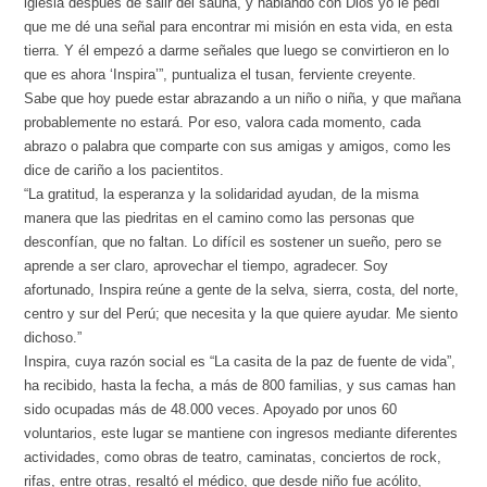
iglesia después de salir del sauna, y hablando con Dios yo le pedí
que me dé una señal para encontrar mi misión en esta vida, en esta
tierra. Y él empezó a darme señales que luego se convirtieron en lo
que es ahora ‘Inspira’”, puntualiza el tusan, ferviente creyente.
Sabe que hoy puede estar abrazando a un niño o niña, y que mañana
probablemente no estará. Por eso, valora cada momento, cada
abrazo o palabra que comparte con sus amigas y amigos, como les
dice de cariño a los pacientitos.
“La gratitud, la esperanza y la solidaridad ayudan, de la misma
manera que las piedritas en el camino como las personas que
desconfían, que no faltan. Lo difícil es sostener un sueño, pero se
aprende a ser claro, aprovechar el tiempo, agradecer. Soy
afortunado, Inspira reúne a gente de la selva, sierra, costa, del norte,
centro y sur del Perú; que necesita y la que quiere ayudar. Me siento
dichoso.”
Inspira, cuya razón social es “La casita de la paz de fuente de vida”,
ha recibido, hasta la fecha, a más de 800 familias, y sus camas han
sido ocupadas más de 48.000 veces. Apoyado por unos 60
voluntarios, este lugar se mantiene con ingresos mediante diferentes
actividades, como obras de teatro, caminatas, conciertos de rock,
rifas, entre otras, resaltó el médico, que desde niño fue acólito,