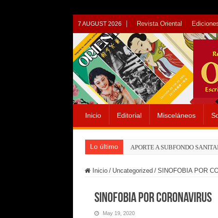
Revista Oriental
Ediciones
7 AUGUST 2026
Inicio
Editorial
Misceláneos
So
Lo último
APORTE A SUBFONDO SANITA
Inicio
/
Uncategorized
/
SINOFOBIA POR C
SINOFOBIA POR CORONAVIRUS
May 19, 2020