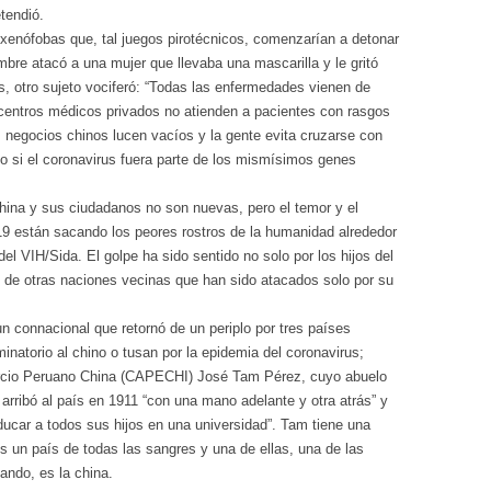
tendió.
 xenófobas que, tal juegos pirotécnicos, comenzarían a detonar
bre atacó a una mujer que llevaba una mascarilla y le gritó
, otro sujeto vociferó: “Todas las enfermedades vienen de
entros médicos privados no atienden a pacientes con rasgos
s negocios chinos lucen vacíos y la gente evita cruzarse con
 si el coronavirus fuera parte de los mismísimos genes
China y sus ciudadanos no son nuevas, pero el temor y el
9 están sacando los peores rostros de la humanidad alrededor
del VIH/Sida. El golpe ha sido sentido no solo por los hijos del
es de otras naciones vecinas que han sido atacados solo por su
n connacional que retornó de un periplo por tres países
inatorio al chino o tusan por la epidemia del coronavirus;
rcio Peruano China (CAPECHI) José Tam Pérez, cuyo abuelo
arribó al país en 1911 “con una mano adelante y otra atrás” y
ducar a todos sus hijos en una universidad”. Tam tiene una
 es un país de todas las sangres y una de ellas, una de las
ando, es la china.