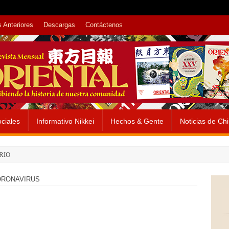
 Anteriores
Descargas
Contáctenos
ciales
Informativo Nikkei
Hechos & Gente
Noticias de Ch
RIO
ORONAVIRUS