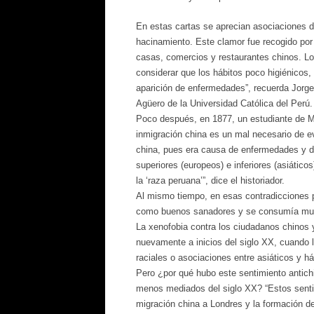
En estas cartas se aprecian asociaciones de
hacinamiento. Este clamor fue recogido por
casas, comercios y restaurantes chinos. Lo
considerar que los hábitos poco higiénicos,
aparición de enfermedades”, recuerda Jorge L
Agüero de la Universidad Católica del Perú.
Poco después, en 1877, un estudiante de Me
inmigración china es un mal necesario de evi
china, pues era causa de enfermedades y de
superiores (europeos) e inferiores (asiáticos
la ‘raza peruana’”, dice el historiador.
Al mismo tiempo, en esas contradicciones p
como buenos sanadores y se consumía muc
La xenofobia contra los ciudadanos chinos y
nuevamente a inicios del siglo XX, cuando l
raciales o asociaciones entre asiáticos y há
Pero ¿por qué hubo este sentimiento antichi
menos mediados del siglo XX? “Estos sentim
migración china a Londres y la formación de