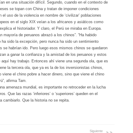
an en una situación difícil. Segundo, cuando en el contexto de
gleses se topan con China y tratan de imponer condiciones
n el uso de la violencia en nombre de ‘civilizar’ poblaciones
ropeos en el siglo XIX veían a los africanos y asiáticos como
 explica el historiador. Y claro, el Perú se miraba en Europa.
n mayoría de peruanos abrazó a los chinos”. “Ha habido
no ha sido la excepción, pero nunca ha sido un sentimiento
os se habrían ido. Pero luego esos mismos chinos se quedaron
zan a ganar la confianza y la amistad de los peruanos y estos
 aquí hay trabajo. Entonces ahí viene una segunda ola, que es
ne la tercera ola, que ya es la de los inversionistas chinos,
 viene el chino pobre a hacer dinero, sino que viene el chino
rú”, afirma Tam.
na amenaza mundial, es importante no retroceder en la lucha
tros. Que las razas ‘inferiores’ o ‘superiores’ queden en el
cambiarlo. Que la historia no se repita.
Siguiente