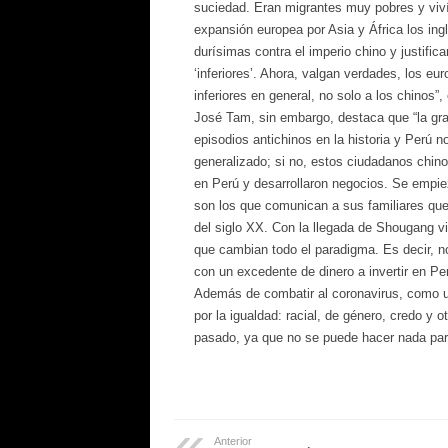
suciedad. Eran migrantes muy pobres y viví
expansión europea por Asia y África los in
durísimas contra el imperio chino y justifica
‘inferiores’. Ahora, valgan verdades, los eu
inferiores en general, no solo a los chinos”,
José Tam, sin embargo, destaca que “la gra
episodios antichinos en la historia y Perú 
generalizado; si no, estos ciudadanos chin
en Perú y desarrollaron negocios. Se empie
son los que comunican a sus familiares que
del siglo XX. Con la llegada de Shougang vie
que cambian todo el paradigma. Es decir, no
con un excedente de dinero a invertir en Pe
Además de combatir al coronavirus, como u
por la igualdad: racial, de género, credo y o
pasado, ya que no se puede hacer nada para 
Anterior