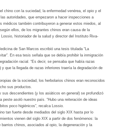
l chino con la suciedad, la enfermedad venérea, el opio y el
 las autoridades, que empezaron a hacer inspecciones a
s médicos también contribuyeron a generar estos miedos, al
 según ellos, de los migrantes chinos eran causa de la
ossio, historiador de la salud y director del Instituto Riva-
dicina de San Marcos escribió una tesis titulada “La
tar”. En esa tesis señala que se debía prohibir la inmigración
gradación racial. “Es decir, se pensaba que había razas
) y que la llegada de razas inferiores traería la degradación de
ropias de la sociedad, los herbolarios chinos eran reconocidos
ho sus productos.
 sus descendientes (y los asiáticos en general) se profundizó
a peste asoló nuestro país. “Hubo una reiteración de ideas
bitos poco higiénicos”, recalca Lossio.
no tan fuerte desde mediados del siglo XIX hasta por lo
ientos vienen del siglo XIX a partir de dos fenómenos: la
 barrios chinos, asociados al opio, la degeneración y la