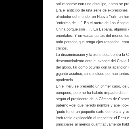
solucionarse con una disculpa, como se pre
Era el anticipo de una serie de expresiones
alrededor del mundo: en Nueva York, un hom
“enferma de …”. En el metro de Los Ángeles
China porque son …”. En España, algunos c
orientales. Y en varias partes del mundo lo
toda persona que tenga ojos rasgados, como
chinos.
La discriminación y la xenofobia contra la 
desconocimiento ante el avance del Covid-1
del globo, tal como ocurrió con la aparición 
gigante asiático, sino incluso por habitant
apariencia.
En el Perú se presentó un primer caso, de u
europeos, pero no ha habido impacto discrim
según el presidente de la Cámara de Come
paterno –del que heredó nombre y apellido– 
“pudo tener un pequeño éxito comercial y e
irrefutable explicación al respecto: el Perú
principales al menos cuantitativamente habl