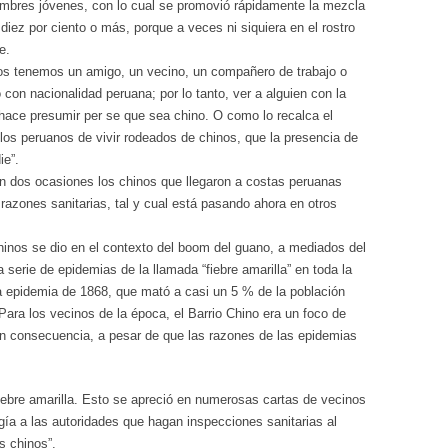
ombres jóvenes, con lo cual se promovió rápidamente la mezcla
 diez por ciento o más, porque a veces ni siquiera en el rostro
e.
os tenemos un amigo, un vecino, un compañero de trabajo o
con nacionalidad peruana; por lo tanto, ver a alguien con la
hace presumir per se que sea chino. O como lo recalca el
los peruanos de vivir rodeados de chinos, que la presencia de
ie”.
n dos ocasiones los chinos que llegaron a costas peruanas
razones sanitarias, tal y cual está pasando ahora en otros
hinos se dio en el contexto del boom del guano, a mediados del
serie de epidemias de la llamada “fiebre amarilla” en toda la
 la epidemia de 1868, que mató a casi un 5 % de la población
ara los vecinos de la época, el Barrio Chino era un foco de
 consecuencia, a pesar de que las razones de las epidemias
fiebre amarilla. Esto se apreció en numerosas cartas de vecinos
gía a las autoridades que hagan inspecciones sanitarias al
s chinos”.