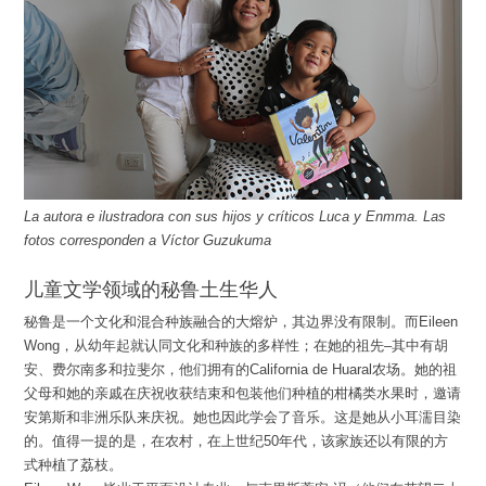
La autora e ilustradora con sus hijos y críticos Luca y Enmma. Las
fotos corresponden a Víctor Guzukuma
儿童文学领域的秘鲁土生华人
秘鲁是一个文化和混合种族融合的大熔炉，其边界没有限制。而Eileen
Wong，从幼年起就认同文化和种族的多样性；在她的祖先–其中有胡
安、费尔南多和拉斐尔，他们拥有的California de Huaral农场。她的祖
父母和她的亲戚在庆祝收获结束和包装他们种植的柑橘类水果时，邀请
安第斯和非洲乐队来庆祝。她也因此学会了音乐。这是她从小耳濡目染
的。值得一提的是，在农村，在上世纪50年代，该家族还以有限的方
式种植了荔枝。