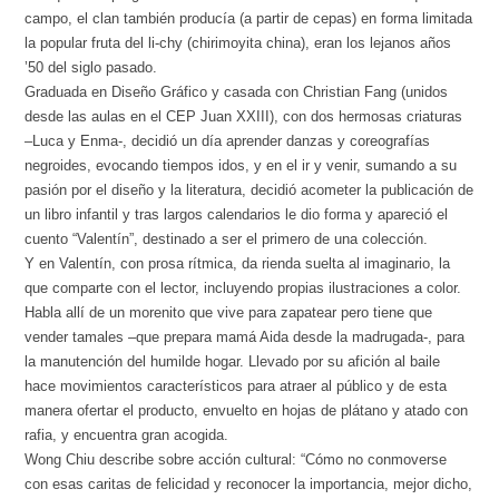
campo, el clan también producía (a partir de cepas) en forma limitada
la popular fruta del li-chy (chirimoyita china), eran los lejanos años
’50 del siglo pasado.
Graduada en Diseño Gráfico y casada con Christian Fang (unidos
desde las aulas en el CEP Juan XXIII), con dos hermosas criaturas
–Luca y Enma-, decidió un día aprender danzas y coreografías
negroides, evocando tiempos idos, y en el ir y venir, sumando a su
pasión por el diseño y la literatura, decidió acometer la publicación de
un libro infantil y tras largos calendarios le dio forma y apareció el
cuento “Valentín”, destinado a ser el primero de una colección.
Y en Valentín, con prosa rítmica, da rienda suelta al imaginario, la
que comparte con el lector, incluyendo propias ilustraciones a color.
Habla allí de un morenito que vive para zapatear pero tiene que
vender tamales –que prepara mamá Aida desde la madrugada-, para
la manutención del humilde hogar. Llevado por su afición al baile
hace movimientos característicos para atraer al público y de esta
manera ofertar el producto, envuelto en hojas de plátano y atado con
rafia, y encuentra gran acogida.
Wong Chiu describe sobre acción cultural: “Cómo no conmoverse
con esas caritas de felicidad y reconocer la importancia, mejor dicho,