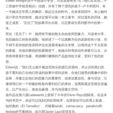
Eileen Wong毕业于平面设计专业，与克里斯蒂安-冯（他们在若望二十
三世秘中学校里相识）结婚，并有了两个漂亮的孩子–卢卡和恩玛，有
一天她决定学黑人的舞蹈，唤起过去的时代，在来来回回中，加上她对
设计和文学的热情，她决定着手出版一本儿童书，经过漫长的历练，她
使之成形， “瓦伦丁”的故事浮出水面，注定要成为系列图书中的第一
本。
而在《瓦伦丁》中，她用有节奏的散文自由发挥想象力，与读者分享，
包括她自己的彩色插图。他讲述了一个以跳舞为生的皮肤棕色小孩，但
不得不卖掉他的母亲阿伊达在凌晨准备的玉米饼，以维持这个不太富裕
的家庭。在他对舞蹈的热爱驱使下，他做出特有的动作来吸引公众，从
而将用香蕉叶包裹、用酒椰叶捆绑的产品提供给大家，受到了热烈欢
迎。
Eileen说：“我们怎么能不被这些快乐的面孔所感动，并认识到我们的
孩子看到自己在他们所读的故事中得到反映，在他们接受的图像中得到
反映，并建立起他们的想象力的重要性，或者说紧迫性。换句话说，它
邀请我们在一个积极的框架内看到自己的身份，远离陈规定型观念或偏
见，以产生信心，激发自豪感，并为包容建立空间。”
该作品在第六届Ladawards上获得了今年的Silver Rays国际奖。在这本
书的书页中，你还可以找到QR应用程序，在那里你可以听黑人歌曲，
如经典的《El Tamalito》，并随着landó、zamacueca、panalivio和
festejo的节奏移动，由大师Javier Lazo安排音乐。