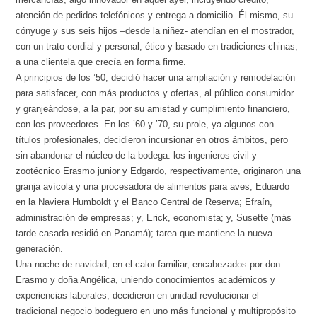
atención de pedidos telefónicos y entrega a domicilio. Él mismo, su
cónyuge y sus seis hijos –desde la niñez- atendían en el mostrador,
con un trato cordial y personal, ético y basado en tradiciones chinas,
a una clientela que crecía en forma firme.
A principios de los ’50, decidió hacer una ampliación y remodelación
para satisfacer, con más productos y ofertas, al público consumidor
y granjeándose, a la par, por su amistad y cumplimiento financiero,
con los proveedores. En los ’60 y ’70, su prole, ya algunos con
títulos profesionales, decidieron incursionar en otros ámbitos, pero
sin abandonar el núcleo de la bodega: los ingenieros civil y
zootécnico Erasmo junior y Edgardo, respectivamente, originaron una
granja avícola y una procesadora de alimentos para aves; Eduardo
en la Naviera Humboldt y el Banco Central de Reserva; Efraín,
administración de empresas; y, Erick, economista; y, Susette (más
tarde casada residió en Panamá); tarea que mantiene la nueva
generación.
Una noche de navidad, en el calor familiar, encabezados por don
Erasmo y doña Angélica, uniendo conocimientos académicos y
experiencias laborales, decidieron en unidad revolucionar el
tradicional negocio bodeguero en uno más funcional y multipropósito