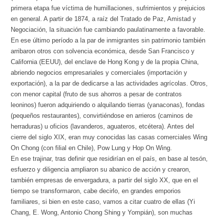
primera etapa fue víctima de humillaciones, sufrimientos y prejuicios
en general. A partir de 1874, a raíz del Tratado de Paz, Amistad y
Negociación, la situación fue cambiando paulatinamente a favorable.
En ese último período a la par de inmigrantes sin patrimonio también
arribaron otros con solvencia económica, desde San Francisco y
California (EEUU), del enclave de Hong Kong y de la propia China,
abriendo negocios empresariales y comerciales (importación y
exportación), a la par de dedicarse a las actividades agrícolas. Otros,
con menor capital (fruto de sus ahorros a pesar de contratos
leoninos) fueron adquiriendo o alquilando tierras (yanaconas), fondas
(pequeños restaurantes), convirtiéndose en arrieros (caminos de
herraduras) u oficios (lavanderos, aguateros, etcétera). Antes del
cierre del siglo XIX, eran muy conocidas las casas comerciales Wing
On Chong (con filial en Chile), Pow Lung y Hop On Wing.
En ese trajinar, tras definir que residirían en el país, en base al tesón,
esfuerzo y diligencia ampliaron su abanico de acción y crearon,
también empresas de envergadura, a partir del siglo XX, que en el
tiempo se transformaron, cabe decirlo, en grandes emporios
familiares, si bien en este caso, vamos a citar cuatro de ellas (Yi
Chang, E. Wong, Antonio Chong Shing y Yompián), son muchas