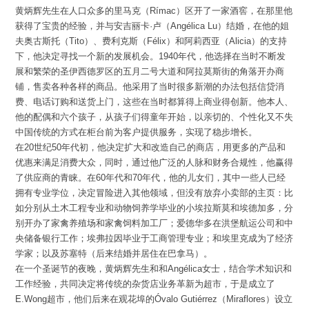
黄炳辉先生在人口众多的里马克（Rímac）区开了一家酒窖，在那里他
获得了宝贵的经验，并与安吉丽卡·卢（Angélica Lu）结婚，在他的姐
夫奥古斯托（Tito）、费利克斯（Félix）和阿莉西亚（Alicia）的支持
下，他决定寻找一个新的发展机会。1940年代，他选择在当时不断发
展和繁荣的圣伊西德罗区的五月二号大道和阿拉莫斯街的角落开办商
铺，售卖各种各样的商品。他采用了当时很多新潮的办法包括信贷消
费、电话订购和送货上门，这些在当时都算得上商业得创新。他本人、
他的配偶和六个孩子，从孩子们得童年开始，以亲切的、个性化又不失
中国传统的方式在柜台前为客户提供服务，实现了稳步增长。
在20世纪50年代初，他决定扩大和改造自己的商店，用更多的产品和
优惠来满足消费大众，同时，通过他广泛的人脉和财务合规性，他赢得
了供应商的青睐。在60年代和70年代，他的儿女们，其中一些人已经
拥有专业学位，决定冒险进入其他领域，但没有放弃小卖部的主页：比
如分别从土木工程专业和动物饲养学毕业的小埃拉斯莫和埃德加多，分
别开办了家禽养殖场和家禽饲料加工厂；爱德华多在洪堡航运公司和中
央储备银行工作；埃弗拉因毕业于工商管理专业；和埃里克成为了经济
学家；以及苏塞特（后来结婚并居住在巴拿马）。
在一个圣诞节的夜晚，黄炳辉先生和和Angélica女士，结合学术知识和
工作经验，共同决定将传统的杂货店业务革新为超市，于是成立了
E.Wong超市，他们后来在观花埠的Óvalo Gutiérrez（Miraflores）设立