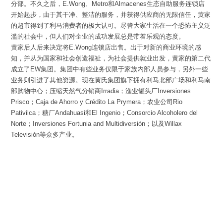
分部。不久之后，E.Wong、Metro和Almacenes生态自助服务连锁店
开始起步，由于其干净、整洁的服务，并获得供应商的无限信任，黄家
的超市得到了利马消费者的极大认可。尽管大家生活在一个恐怖主义泛
滥的社会中，但人们对企业的成功发展总是带着乐观的态度。
黄家后人后来决定将E.Wong连锁店出售。出于对新的商业环境的感
知，并从为国家和社会创造福祉，为社会提供就业出发，黄家的第二代
成立了EW集团。集团中有些业务仅限于家族内部人员参与，另外一些
业务则引进了其他资源。现在黄氏集团旗下拥有利马北部广场和利马南
部购物中心；压缩天然气分销商Irradia；渔业罐头厂Inversiones
Prisco；Caja de Ahorro y Crédito La Prymera；农业公司Rio
Pativilca；糖厂Andahuasi和El Ingenio；Consorcio Alcoholero del
Norte；Inversiones Fortunia and Multidiversión；以及Willax
Televisión等众多产业。