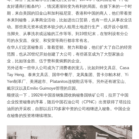
友好通商行船条约》，情况逐渐转变为有利的局面。在接下来的一个时
期，来自美国的旧金山和加利福尼亚、香港和中国的商人，他们带着资
本来到秘鲁，从事商业活动，比如进出口贸易，也有一些人从事农业活
动。那些美元资本或资本较少的人租用土地进行生产，或开设小饭馆、
当脚夫、从事洗衣或运输的工作等等。到19世纪末，在智利设有分公
司的永安昌、保安、和安荣等商行都非常有名。
在华人们定居秘鲁后，靠着坚韧、努力和勤奋，他们扩大了自己的经营
范围，也从20世纪开始创建了大公司，有些甚至成为了大型家族企
业，比如张金胜、伍于赞和黄炳辉的企业。
另外还有一些华人公司成为了消费者的宠儿，比如刘钟文具店、Casa
Tay Heng、泰来文具店、国华中餐厅、龙凤集团、普卡尔帕木材、Yi
Yen制革厂、美洲超市、Platanitos连锁鞋店等等。另外还有谢宝山、
戴宗汉以及Emilio Guimoye管理的庄园。
顺便说一下，1992年中国首钢集团收购秘鲁国铁矿公司，拉开了中国
企业投资秘鲁的序幕，随后中国石油公司（CPNC）出资获得了塔拉拉
油田的开采权，自那以后170多家中资的公司相继进入秘鲁。中国企业
在秘鲁的投资将继续增加。