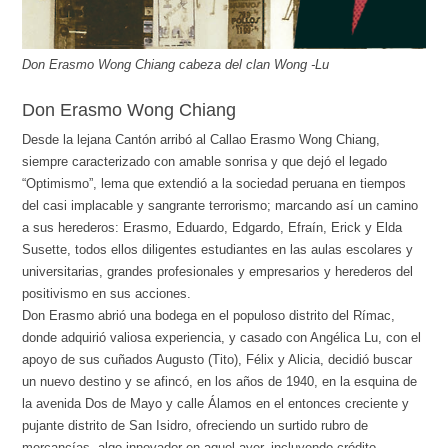
Don Erasmo Wong Chiang cabeza del clan Wong -Lu
Don Erasmo Wong Chiang
Desde la lejana Cantón arribó al Callao Erasmo Wong Chiang,
siempre caracterizado con amable sonrisa y que dejó el legado
“Optimismo”, lema que extendió a la sociedad peruana en tiempos
del casi implacable y sangrante terrorismo; marcando así un camino
a sus herederos: Erasmo, Eduardo, Edgardo, Efraín, Erick y Elda
Susette, todos ellos diligentes estudiantes en las aulas escolares y
universitarias, grandes profesionales y empresarios y herederos del
positivismo en sus acciones.
Don Erasmo abrió una bodega en el populoso distrito del Rímac,
donde adquirió valiosa experiencia, y casado con Angélica Lu, con el
apoyo de sus cuñados Augusto (Tito), Félix y Alicia, decidió buscar
un nuevo destino y se afincó, en los años de 1940, en la esquina de
la avenida Dos de Mayo y calle Álamos en el entonces creciente y
pujante distrito de San Isidro, ofreciendo un surtido rubro de
mercancías, algo innovador en aquel ayer, incluyendo crédito,