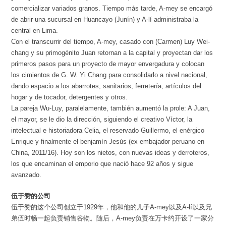
comercializar variados granos. Tiempo más tarde, A-mey se encargó
de abrir una sucursal en Huancayo (Junín) y A-lí administraba la
central en Lima.
Con el transcurrir del tiempo, A-mey, casado con (Carmen) Luy Wei-
chang y su primogénito Juan retornan a la capital y proyectan dar los
primeros pasos para un proyecto de mayor envergadura y colocan
los cimientos de G. W. Yi Chang para consolidarlo a nivel nacional,
dando espacio a los abarrotes, sanitarios, ferretería, artículos del
hogar y de tocador, detergentes y otros.
La pareja Wu-Luy, paralelamente, también aumentó la prole: A Juan,
el mayor, se le dio la dirección, siguiendo el creativo Víctor, la
intelectual e historiadora Celia, el reservado Guillermo, el enérgico
Enrique y finalmente el benjamín Jesús (ex embajador peruano en
China, 2011/16). Hoy son los nietos, con nuevas ideas y derroteros,
los que encaminan el emporio que nació hace 92 años y sigue
avanzado.
伍于赞的公司
伍于赞的这个公司创立于1929年，他和他的儿子A-mey以及A-lí以及兄
弟伍时畅一起负责销售谷物。随后，A-mey负责在万卡约开设了一家分