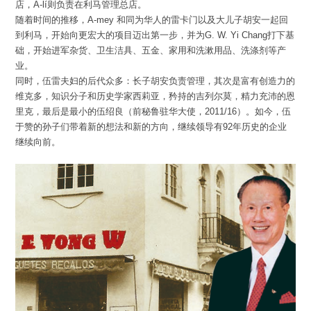
店，A-lí则负责在利马管理总店。
随着时间的推移，A-mey 和同为华人的雷卡门以及大儿子胡安一起回
到利马，开始向更宏大的项目迈出第一步，并为G. W. Yi Chang打下基
础，开始进军杂货、卫生洁具、五金、家用和洗漱用品、洗涤剂等产
业。
同时，伍雷夫妇的后代众多：长子胡安负责管理，其次是富有创造力的
维克多，知识分子和历史学家西莉亚，矜持的吉列尔莫，精力充沛的恩
里克，最后是最小的伍绍良（前秘鲁驻华大使，2011/16）。如今，伍
于赞的孙子们带着新的想法和新的方向，继续领导有92年历史的企业
继续向前。