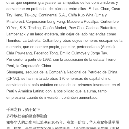
otras que supieron granjearse las simpatías de los consumidores y
convertirse en preferidas del público, entre ellas: E. Lau Chun, Casa
Tay Heng, Tai-Loy, Continental S.A., Chifa Kuo Wha (Lima y
Miraflores), Corporación Lung Fung, Maderera Pucallpa, Curtiembre
Yi Yen, S.B. Trading, Capón Market, Pow Cho, Cadena Platanitos,
Lamberjack y un largo etcétera, sin dejar de lado haciendas como
Hornitos, La Estrella, Cultambo y otras cuyos nombres escapan de la
memoria, que en nombre propio, por citar, pertenecían a (Aurelio)
Chía Pow-sang, Federico Tong, Emilio Guimoye y Jorge Tay.
Por cierto, a partir de 1992, con la adquisición de la estatal Hierro
Perú, la Corporación China
Shougang, seguida de la Compañía Nacional de Petróleo de China
(CPNC), se han instalado otras 170 empresas de capital chino,
convirtiendo al país asiático en uno de los primeros inversores en el
Perú y América Latina; con la posibilidad que la suma, tanto
empresarial cuanto de inversión, continúen aumentado.
千里之行，始于足下
多种族社会的整合和融合
秘鲁华人的历史可以追溯到1849年。在第一阶段，华人在秘鲁受尽屈
辱、痛苦，是普遍存在的偏见的受害者。1874年中秘两国签署《中秘