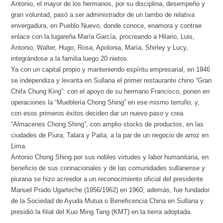
Antonio, el mayor de los hermanos, por su disciplina, desempeño y
gran voluntad, pasó a ser administrador de un tambo de relativa
envergadura, en Pueblo Nuevo, donde conoce, enamora y contrae
enlace con la lugareña María García, procreando a Hilario, Luis,
Antonio, Walter, Hugo, Rosa, Apolonia, María, Shirley y Lucy,
integrándose a la familia luego 20 nietos.
Ya con un capital propio y manteniendo espíritu empresarial, en 1946
se independiza y levanta en Sullana el primer restaurante chino “Gran
Chifa Chung King”: con el apoyo de su hermano Francisco, ponen en
operaciones la “Mueblería Chong Shing” en ese mismo terruño; y,
con esos primeros éxitos deciden dar un nuevo paso y crea
“Almacenes Chong Shing”, con amplio stocks de productos, en las
ciudades de Piura, Talara y Paita, a la par de un negocio de arroz en
Lima.
Antonio Chong Shing por sus nobles virtudes y labor humanitaria, en
beneficio de sus connacionales y de las comunidades sullanense y
piurana se hizo acreedor a un reconocimiento oficial del presidente
Manuel Prado Ugarteche (1956/1962) en 1960; además, fue fundador
de la Sociedad de Ayuda Mutua o Beneficencia China en Sullana y
presidió la filial del Kuo Ming Tang (KMT) en la tierra adoptada.