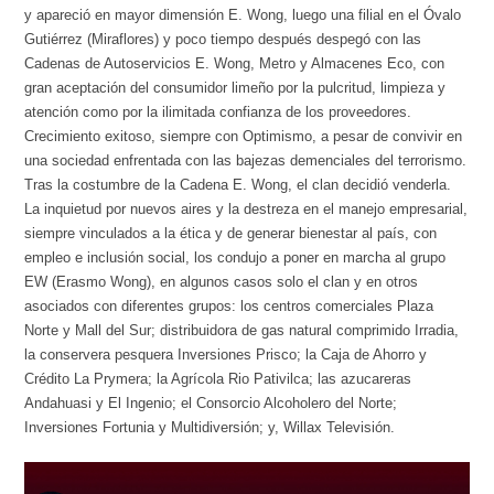
y apareció en mayor dimensión E. Wong, luego una filial en el Óvalo
Gutiérrez (Miraflores) y poco tiempo después despegó con las
Cadenas de Autoservicios E. Wong, Metro y Almacenes Eco, con
gran aceptación del consumidor limeño por la pulcritud, limpieza y
atención como por la ilimitada confianza de los proveedores.
Crecimiento exitoso, siempre con Optimismo, a pesar de convivir en
una sociedad enfrentada con las bajezas demenciales del terrorismo.
Tras la costumbre de la Cadena E. Wong, el clan decidió venderla.
La inquietud por nuevos aires y la destreza en el manejo empresarial,
siempre vinculados a la ética y de generar bienestar al país, con
empleo e inclusión social, los condujo a poner en marcha al grupo
EW (Erasmo Wong), en algunos casos solo el clan y en otros
asociados con diferentes grupos: los centros comerciales Plaza
Norte y Mall del Sur; distribuidora de gas natural comprimido Irradia,
la conservera pesquera Inversiones Prisco; la Caja de Ahorro y
Crédito La Prymera; la Agrícola Rio Pativilca; las azucareras
Andahuasi y El Ingenio; el Consorcio Alcoholero del Norte;
Inversiones Fortunia y Multidiversión; y, Willax Televisión.