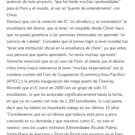
avances de este proyecto, “que ha traído muchas oportunidades”
para el Perú y el mundo, al ser un “puente de entendimiento” con
China.
Destacó que con la creación del IC “se oficializó y se estandarizó” la
enseñanza del idioma, que al tener “un respaldo desde China” hace
que se pueda garantizar a las personas interesadas en aprender “un
servicio de calidad”. Consideró que el primer logro a nivel mundial fue
“tener una institución oficial en la enseñanza de chino”, ya que antes
una persona que quería aprenderlo “no tenía muchas opciones”.
Temoche mencionó que en el caso de Perú, el interés por el idioma
chino toma mayor relevancia al tener “muchas expectativas” por la
venidera cumbre del Foro de Cooperación Económica Asia Pacífico
(APEC) y la pronta inauguración del mega puerto de Chancay.
Recordó que el IC inició en 2009 con un grupo de solo 73
estudiantes, lo que ha avanzado significativamente hasta la fecha,
en que ya se cuenta con más de 1.200 estudiantes, lo cual quiere
decir que ha habido un importante trabajo en los últimos 15 años.
“Consideramos que es un idioma que todavía está poco a poco
creciendo en su demanda y que nosotros como IC, no solo el
nuestro, sino los cuatro institutos (Univeridades Ricardo Palma,
Santa María de Arequipa y Piura de Piura) que estamos en el Perú,