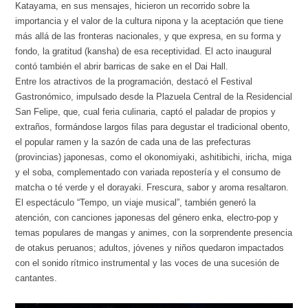
Katayama, en sus mensajes, hicieron un recorrido sobre la
importancia y el valor de la cultura nipona y la aceptación que tiene
más allá de las fronteras nacionales, y que expresa, en su forma y
fondo, la gratitud (kansha) de esa receptividad. El acto inaugural
contó también el abrir barricas de sake en el Dai Hall.
Entre los atractivos de la programación, destacó el Festival
Gastronómico, impulsado desde la Plazuela Central de la Residencial
San Felipe, que, cual feria culinaria, captó el paladar de propios y
extraños, formándose largos filas para degustar el tradicional obento,
el popular ramen y la sazón de cada una de las prefecturas
(provincias) japonesas, como el okonomiyaki, ashitibichi, iricha, miga
y el soba, complementado con variada repostería y el consumo de
matcha o té verde y el dorayaki. Frescura, sabor y aroma resaltaron.
El espectáculo “Tempo, un viaje musical”, también generó la
atención, con canciones japonesas del género enka, electro-pop y
temas populares de mangas y animes, con la sorprendente presencia
de otakus peruanos; adultos, jóvenes y niños quedaron impactados
con el sonido rítmico instrumental y las voces de una sucesión de
cantantes.