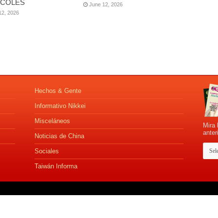
COLES
June 12, 2026
12, 2026
Hechos & Gente
Informativo Nikkei
Misceláneos
Mira 
anter
Noticias de China
Sociales
Taiwán Informa