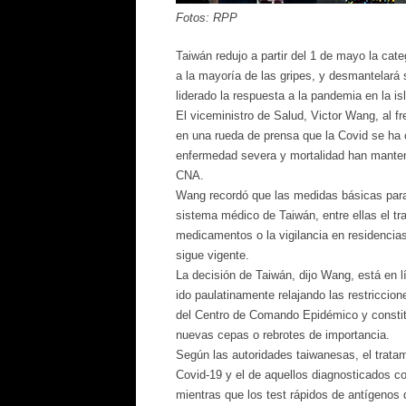
Fotos: RPP
Taiwán redujo a partir del 1 de mayo la cat
a la mayoría de las gripes, y desmantelar
liderado la respuesta a la pandemia en la isl
El viceministro de Salud, Victor Wang, al fr
en una rueda de prensa que la Covid se ha c
enfermedad severa y mortalidad han manteni
CNA.
Wang recordó que las medidas básicas para 
sistema médico de Taiwán, entre ellas el tr
medicamentos o la vigilancia en residenci
sigue vigente.
La decisión de Taiwán, dijo Wang, está en l
ido paulatinamente relajando las restriccio
del Centro de Comando Epidémico y constit
nuevas cepas o rebrotes de importancia.
Según las autoridades taiwanesas, el tratam
Covid-19 y el de aquellos diagnosticados c
mientras que los test rápidos de antígenos d