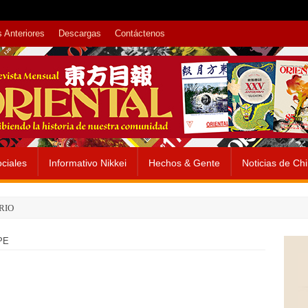
 Anteriores
Descargas
Contáctenos
ciales
Informativo Nikkei
Hechos & Gente
Noticias de Ch
RIO
PE