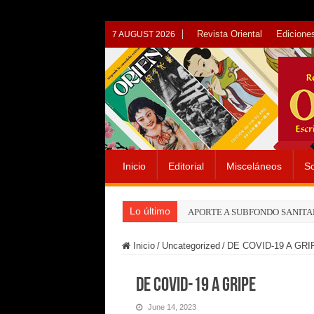
Revista Oriental
Ediciones
7 AUGUST 2026
Inicio
Editorial
Misceláneos
So
Lo último
APORTE A SUBFONDO SANITA
Inicio
/
Uncategorized
/
DE COVID-19 A GRI
DE COVID-19 A GRIPE
June 14, 2023