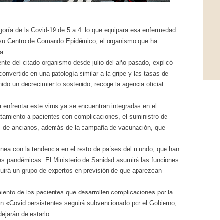
egoría de la Covid-19 de 5 a 4, lo que equipara esa enfermedad
á su Centro de Comando Epidémico, el organismo que ha
a.
ente del citado organismo desde julio del año pasado, explicó
onvertido en una patología similar a la gripe y las tasas de
do un decrecimiento sostenido, recoge la agencia oficial
enfrentar este virus ya se encuentran integradas en el
atamiento a pacientes con complicaciones, el suministro de
as de ancianos, además de la campaña de vacunación, que
ínea con la tendencia en el resto de países del mundo, que han
nes pandémicas. El Ministerio de Sanidad asumirá las funciones
uirá un grupo de expertos en previsión de que aparezcan
iento de los pacientes que desarrollen complicaciones por la
on «Covid persistente» seguirá subvencionado por el Gobierno,
ejarán de estarlo.