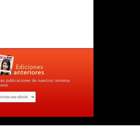
las publicaciones de nuestros números
iores