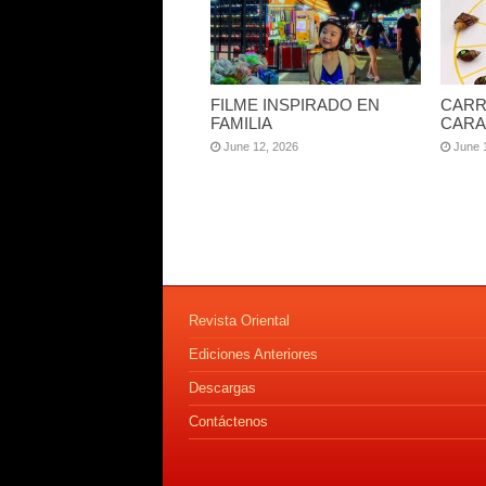
FILME INSPIRADO EN
CARR
FAMILIA
CARA
June 12, 2026
June 
Revista Oriental
Ediciones Anteriores
Descargas
Contáctenos