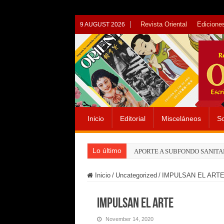
Revista Oriental
Ediciones
9 AUGUST 2026
Inicio
Editorial
Misceláneos
So
Lo último
APORTE A SUBFONDO SANITA
Inicio
/
Uncategorized
/
IMPULSAN EL ART
IMPULSAN EL ARTE
November 14, 2020