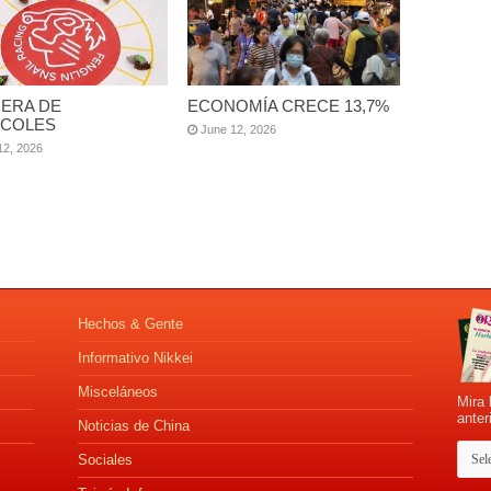
ERA DE
ECONOMÍA CRECE 13,7%
COLES
June 12, 2026
12, 2026
Hechos & Gente
Informativo Nikkei
Misceláneos
Mira 
anter
Noticias de China
Sociales