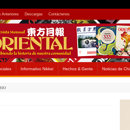
 Anteriores
Descargas
Contáctenos
ciales
Informativo Nikkei
Hechos & Gente
Noticias de Ch
RIO
E